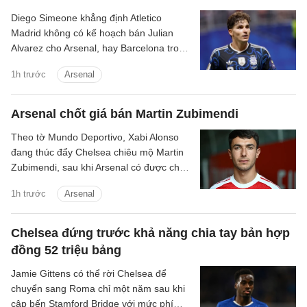
Diego Simeone khẳng định Atletico
Madrid không có kế hoạch bán Julian
Alvarez cho Arsenal, hay Barcelona trong
mùa hè này.
1h trước
Arsenal
Arsenal chốt giá bán Martin Zubimendi
Theo tờ Mundo Deportivo, Xabi Alonso
đang thúc đẩy Chelsea chiêu mộ Martin
Zubimendi, sau khi Arsenal có được chữ
ký của Bruno Guimaraes.
1h trước
Arsenal
Chelsea đứng trước khả năng chia tay bản hợp
đồng 52 triệu bảng
Jamie Gittens có thể rời Chelsea để
chuyển sang Roma chỉ một năm sau khi
cập bến Stamford Bridge với mức phí