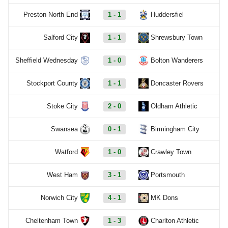
Preston North End
1 - 1
Huddersfiel
Salford City
1 - 1
Shrewsbury Town
Sheffield Wednesday
1 - 0
Bolton Wanderers
Stockport County
1 - 1
Doncaster Rovers
Stoke City
2 - 0
Oldham Athletic
Swansea
0 - 1
Birmingham City
Watford
1 - 0
Crawley Town
West Ham
3 - 1
Portsmouth
Norwich City
4 - 1
MK Dons
Cheltenham Town
1 - 3
Charlton Athletic