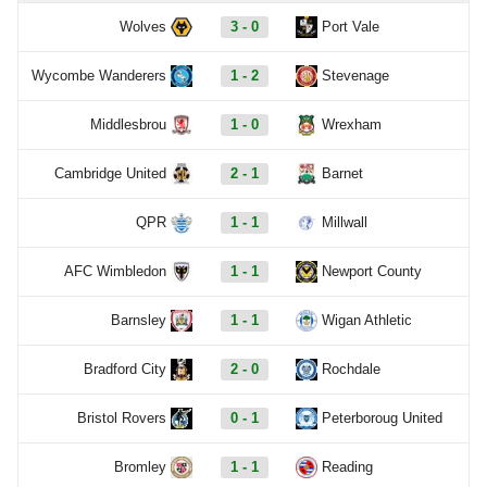
Wolves
3 - 0
Port Vale
Wycombe Wanderers
1 - 2
Stevenage
Middlesbrou
1 - 0
Wrexham
Cambridge United
2 - 1
Barnet
QPR
1 - 1
Millwall
AFC Wimbledon
1 - 1
Newport County
Barnsley
1 - 1
Wigan Athletic
Bradford City
2 - 0
Rochdale
Bristol Rovers
0 - 1
Peterboroug United
Bromley
1 - 1
Reading