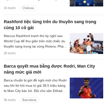
khoảng 52 triệu bảng.
1h trước
Chelsea
Rashford tiệc tùng trên du thuyền sang trọng
cùng 10 cô gái
Marcus Rashford tranh thủ kỳ nghỉ sau
World Cup để thư giãn trên một chiếc du
thuyền sang trọng tại vùng Riviera, Pháp,
cùng 10 người bạn nữ.
2h trước
Barca quyết mua bằng được Rodri, Man City
nâng mức giá mới
Barca chuẩn bị gửi đề nghị mới cho Rodri
sau khi lời hỏi mua trị giá 38,5 triệu bảng
bị Man City bác bỏ. Đội chủ sân Etihad
được cho là muốn thu về hơn 60 triệu
3h trước
Barcelona
bảng cho tiền vệ người Tây Ban Nha.