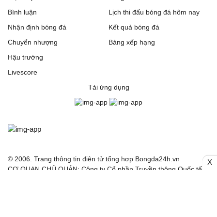
Bình luận
Lịch thi đấu bóng đá hôm nay
Nhận định bóng đá
Kết quả bóng đá
Chuyển nhượng
Bảng xếp hạng
Hậu trường
Livescore
Tải ứng dụng
© 2006. Trang thông tin điện tử tổng hợp Bongda24h.vn
X
CƠ QUAN CHỦ QUẢN: Công ty Cổ phần Truyền thông Quốc tế
INCOM
Giấy phép số: 150/GP-SVHTT cấp ngày 03/4/2026 bởi Sở Văn
hoá Thể thao TP. Hà Nội
Nội dung thông tin hợp tác giữa Công ty INCOM và Báo điện tử