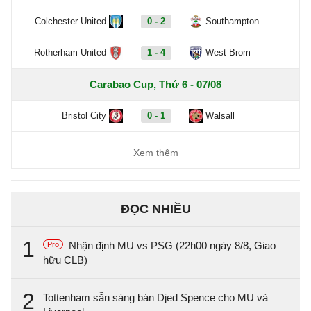
Colchester United
0 - 2
Southampton
Rotherham United
1 - 4
West Brom
Carabao Cup, Thứ 6 - 07/08
Bristol City
0 - 1
Walsall
Xem thêm
ĐỌC NHIỀU
1
Nhận định MU vs PSG (22h00 ngày 8/8, Giao
Pro
hữu CLB)
2
Tottenham sẵn sàng bán Djed Spence cho MU và