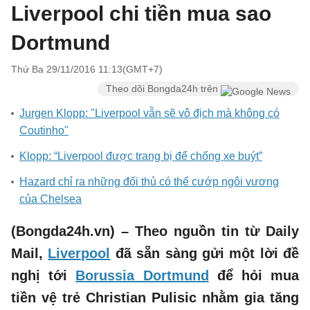
Liverpool chi tiền mua sao
Dortmund
Thứ Ba 29/11/2016 11:13(GMT+7)
Theo dõi Bongda24h trên
Jurgen Klopp: "Liverpool vẫn sẽ vô địch mà không có
Coutinho"
Klopp: “Liverpool được trang bị để chống xe buýt”
Hazard chỉ ra những đối thủ có thể cướp ngôi vương
của Chelsea
(Bongda24h.vn) – Theo nguồn tin từ Daily
Mail,
Liverpool
đã sẵn sàng gửi một lời đề
nghị tới
Borussia Dortmund
để hỏi mua
tiền vệ trẻ Christian Pulisic nhằm gia tăng