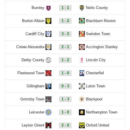
Burnley
1 - 1
Notts County
Burton Albion
1 - 2
Blackburn Rovers
Cardiff City
3 - 2
Swindon Town
Crewe Alexandra
2 - 1
Accrington Stanley
Derby County
1 - 2
Lincoln City
Fleetwood Town
1 - 0
Chesterfiel
Gillingham
0 - 3
Luton Town
Grimsby Town
1 - 3
Blackpool
Leicester
1 - 0
Northampton Town
Leyton Orient
2 - 0
Oxford United