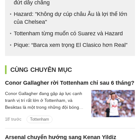
đứt dây chằng
Hazard: "Không dự cúp châu Âu là lợi thế lớn
của Chelsea"
Tottenham từng muốn có Suarez và Hazard
Pique: “Barca xem trọng El Clasico hơn Real”
CÙNG CHUYÊN MỤC
Conor Gallagher rời Tottenham chỉ sau 6 tháng?
Conor Gallagher đang gặp áp lực cạnh
tranh vị trí rất lớn ở Tottenham, và
Besiktas là một trong những đội bóng
quan tâm đến chữ ký của anh.
18' trước
Tottenham
Arsenal chuyển hướng sang Kenan Yildiz