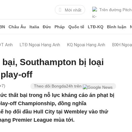
Trên đường Pitch
Mới nhất
BN
Châu Âu
Italia
Đức
Pháp
Quốc tế
LTĐ-KQ
Bình luận
ĐT Anh
LTĐ Ngoại Hạng Anh
KQ Ngoại Hạng Anh
BXH Ngoạ
 bại, Southampton bị loại
play-off
+7)
Theo dõi Bongda24h trên
c thất bại trong nỗ lực kháng cáo án phạt bị
 play-off Championship, đồng nghĩa
ế họ đối đầu Hull City tại Wembley vào thứ
 hạng Premier League mùa tới.