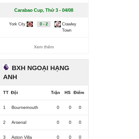
Carabao Cup, Thứ 3 - 04/08
York City
0 - 2
Crawley
Town
Xem thêm
BXH NGOẠI HẠNG
ANH
TT
Đội
Trận
HS
Điểm
1
Bournemouth
0
0
0
2
Arsenal
0
0
0
3
Aston Villa
0
0
0