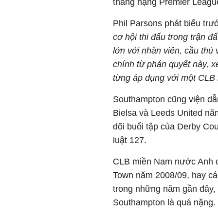
thăng hạng Premier League
Phil Parsons phát biểu tr
cơ hội thi đấu trong trận đ
lớn với nhân viên, cầu thủ
chính từ phán quyết này, xé
từng áp dụng với một CLB 
Southampton cũng viện dẫn
Bielsa
và
Leeds United
năm
dõi buổi tập của
Derby Cou
luật 127.
CLB miền Nam nước Anh cũ
Town
năm 2008/09, hay cá
trong những năm gần đây, 
Southampton là quá nặng.