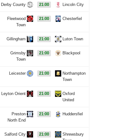
Derby County
21:00
Lincoln City
Fleetwood
21:00
Chesterfiel
Town
Gillingham
21:00
Luton Town
Grimsby
21:00
Blackpool
Town
Leicester
21:00
Northampton
Town
Leyton Orient
21:00
Oxford
United
Preston
21:00
Huddersfiel
North End
Salford City
21:00
Shrewsbury