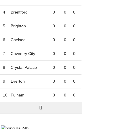
4
Brentford
0
0
0
5
Brighton
0
0
0
6
Chelsea
0
0
0
7
Coventry City
0
0
0
8
Crystal Palace
0
0
0
9
Everton
0
0
0
10
Fulham
0
0
0