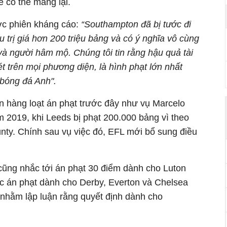
 có thể mang lại.
ước phiên kháng cáo:
“Southampton đã bị tước đi
ấu trị giá hơn 200 triệu bảng và có ý nghĩa vô cùng
 và người hâm mộ. Chúng tôi tin rằng hậu quả tài
t trên mọi phương diện, là hình phạt lớn nhất
bóng đá Anh".
 hàng loạt án phạt trước đây như vụ
Marcelo
 2019, khi Leeds bị phạt 200.000 bảng vì theo
nty
. Chính sau vụ việc đó, EFL mới bổ sung điều
ng nhắc tới án phạt 30 điểm dành cho
Luton
c án phạt dành cho Derby,
Everton
và Chelsea
nhằm lập luận rằng quyết định dành cho