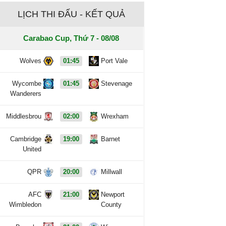
LỊCH THI ĐẤU - KẾT QUẢ
Carabao Cup, Thứ 7 - 08/08
Wolves
01:45
Port Vale
Wycombe
01:45
Stevenage
Wanderers
Middlesbrou
02:00
Wrexham
Cambridge
19:00
Barnet
United
QPR
20:00
Millwall
AFC
21:00
Newport
Wimbledon
County