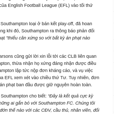
 của English Football League (EFL) vào tối thứ
 Southampton loại ở bán kết play-off, đã hoan
ong khi đó, Southampton ra thông báo phản đối
hạt
"thiếu cân xứng so với bất kỳ án phạt nào
Parsons
cũng gửi lời xin lỗi tới các CLB liên quan
ton, thừa nhận họ xứng đáng nhận được điều
ampton lập tức nộp đơn kháng cáo, và vụ việc
ủa EFL xem xét vào chiều thứ Tư. Tuy nhiên, đơn
 án phạt ban đầu được giữ nguyên hoàn toàn.
 Southampton cho biết:
“Đây là kết quả cực kỳ
những ai gắn bó với Southampton FC. Chúng tôi
ớn thế nào với các CĐV, cầu thủ, nhân viên, đối