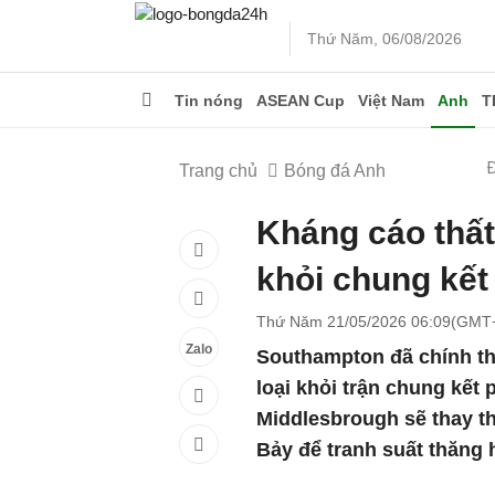
Thứ Năm, 06/08/2026
Tin nóng
ASEAN Cup
Việt Nam
Anh
T
Trang chủ
Bóng đá Anh
Kháng cáo thất
khỏi chung kết 
Thứ Năm 21/05/2026 06:09(GMT
Zalo
Southampton đã chính thứ
loại khỏi trận chung kết
Middlesbrough sẽ thay th
Bảy để tranh suất thăng