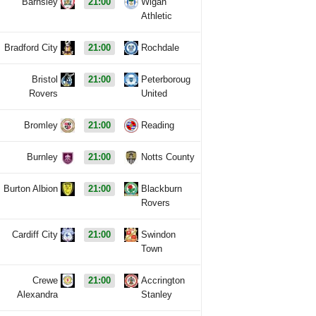
Barnsley
21:00
Wigan
Athletic
Bradford City
21:00
Rochdale
Bristol
21:00
Peterboroug
Rovers
United
Bromley
21:00
Reading
Burnley
21:00
Notts County
Burton Albion
21:00
Blackburn
Rovers
Cardiff City
21:00
Swindon
Town
Crewe
21:00
Accrington
Alexandra
Stanley