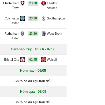
Cheltenham
23:30
Charlton
Town
Athletic
Colchester
23:30
Southampton
United
Rotherham
23:30
West Brom
United
Carabao Cup, Thứ 6 - 07/08
Bristol City
01:45
Walsall
Hôm nay - 06/08
Chưa có dữ liệu trận đấu
Hôm qua - 05/08
Chưa có dữ liệu trận đấu