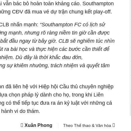
ài vẫn bác bỏ hoàn toàn kháng cáo. Southampton
những CĐV đã mua vé dự trận chung kết play-off.
, CLB nhấn mạnh:
“Southampton FC có lịch sử
ững mạnh, nhưng rõ ràng niềm tin giờ cần được
 bắt đầu ngay từ bây giờ. CLB sẽ nghiêm túc nhìn
t ra bài học và thực hiện các bước cần thiết để
 nhiệm.
Dù đây là thời khắc đau đớn,
ng sự khiêm nhường, trách nhiệm và quyết tâm
n đã liên hệ với Hiệp hội Cầu thủ chuyên nghiệp
lựa chọn pháp lý dành cho họ, trong khi Liên
 có thể tiếp tục đưa ra án kỷ luật với những cá
i hành vi do thám.
Xuân Phong
Theo Thể thao & Văn hóa