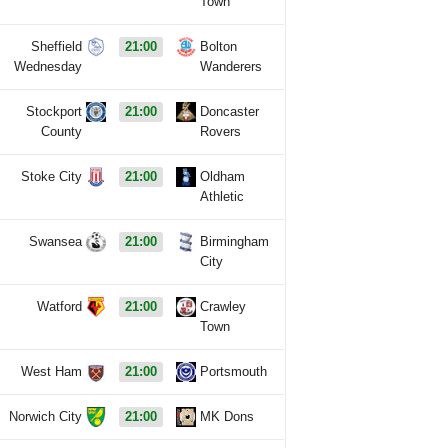
Town
Sheffield
21:00
Bolton
Wednesday
Wanderers
Stockport
21:00
Doncaster
County
Rovers
Stoke City
21:00
Oldham
Athletic
Swansea
21:00
Birmingham
City
Watford
21:00
Crawley
Town
West Ham
21:00
Portsmouth
Norwich City
21:00
MK Dons