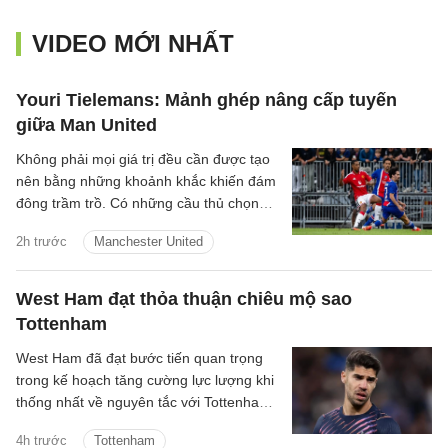
VIDEO MỚI NHẤT
Youri Tielemans: Mảnh ghép nâng cấp tuyến
giữa Man United
Không phải mọi giá trị đều cần được tạo
nên bằng những khoảnh khắc khiến đám
đông trầm trồ. Có những cầu thủ chọn
cách lặng lẽ hơn: một nhịp chạm vừa đủ,
2h trước
Manchester United
một pha xoay người đúng lúc, một đường
chuyền tưởng như giản đơn nhưng mở ra
cả khoảng trời phía trước. Youri
West Ham đạt thỏa thuận chiêu mộ sao
Tielemans là kiểu tiền vệ như thế.
Tottenham
West Ham đã đạt bước tiến quan trọng
trong kế hoạch tăng cường lực lượng khi
thống nhất về nguyên tắc với Tottenham
cho thương vụ Manor Solomon.
4h trước
Tottenham