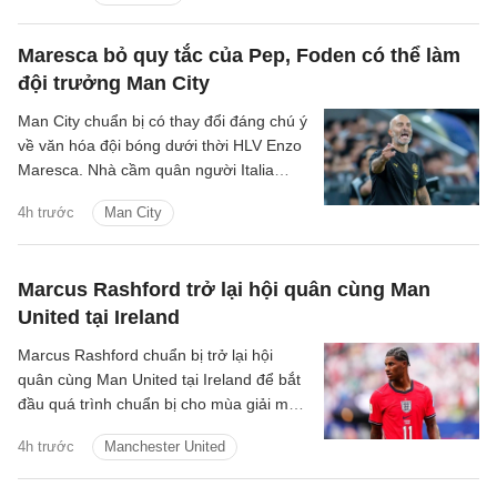
Maresca bỏ quy tắc của Pep, Foden có thể làm
đội trưởng Man City
Man City chuẩn bị có thay đổi đáng chú ý
về văn hóa đội bóng dưới thời HLV Enzo
Maresca. Nhà cầm quân người Italia
được cho là sẽ thay đổi quy trình lựa
4h trước
Man City
chọn đội trưởng từng được Pep
Guardiola duy trì trong nhiều năm.
Marcus Rashford trở lại hội quân cùng Man
United tại Ireland
Marcus Rashford chuẩn bị trở lại hội
quân cùng Man United tại Ireland để bắt
đầu quá trình chuẩn bị cho mùa giải mới.
Thông tin này được HLV trưởng Michael
4h trước
Manchester United
Carrick xác nhận.