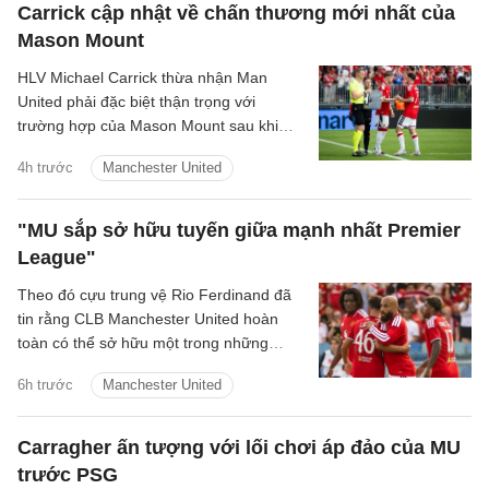
Carrick cập nhật về chấn thương mới nhất của
Mason Mount
HLV Michael Carrick thừa nhận Man
United phải đặc biệt thận trọng với
trường hợp của Mason Mount sau khi
tiền vệ người Anh khiến đội bóng lo lắng
4h trước
Manchester United
vì vấn đề thể trạng trong trận hòa 1-1 với
PSG.
"MU sắp sở hữu tuyến giữa mạnh nhất Premier
League"
Theo đó cựu trung vệ Rio Ferdinand đã
tin rằng CLB Manchester United hoàn
toàn có thể sở hữu một trong những
hàng tiền vệ mạnh nhất Premier League
6h trước
Manchester United
sau khi chứng kiến sự ăn ý giữa Bruno
Fernandes và Youri Tielemans.
Carragher ấn tượng với lối chơi áp đảo của MU
trước PSG