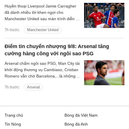
Huyền thoại Liverpool Jamie Carragher
đã dành nhiều lời khen ngợi cho
Manchester United sau màn trình diễn ấn
tượng trong trận hòa 1-1 ở loạt trận giao
7h trước
Manchester United
hữu tiền mùa giải với Paris Saint-
Germain.
Điểm tin chuyển nhượng 9/8: Arsenal tăng
cường hàng công với ngôi sao PSG
Arsenal chấm ngôi sao PSG, Man City tái
khởi động thương vụ Cambiaso, Cristian
Romero vẫn chờ Barcelona,...là những
tin tức bóng đá nổi bật trong điểm tin
7h trước
Arsenal
bóng đá sáng 9/8.
Trang chủ
Bóng đá Việt Nam
Tin Nóng
Bóng đá Anh