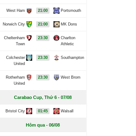
West Ham
21:00
Portsmouth
Norwich City
21:00
MK Dons
Cheltenham
23:30
Charlton
Town
Athletic
Colchester
23:30
Southampton
United
Rotherham
23:30
West Brom
United
Carabao Cup, Thứ 6 - 07/08
Bristol City
01:45
Walsall
Hôm qua - 06/08