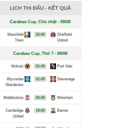
LỊCH THI ĐẤU - KẾT QUẢ
Carabao Cup, Chủ nhật - 09/08
Mansfield
22:00
Sheffield
Town
United
Carabao Cup, Thứ 7 - 08/08
Wolves
01:45
Port Vale
Wycombe
01:45
Stevenage
Wanderers
Middlesbrou
02:00
Wrexham
Cambridge
19:00
Barnet
United