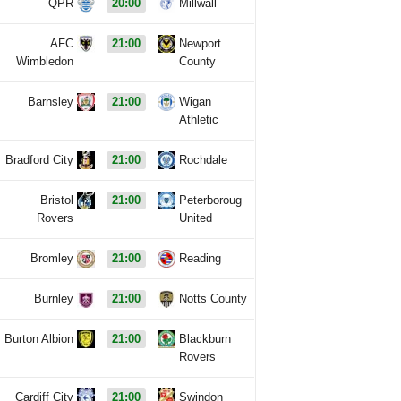
QPR
20:00
Millwall
AFC
21:00
Newport
Wimbledon
County
Barnsley
21:00
Wigan
Athletic
Bradford City
21:00
Rochdale
Bristol
21:00
Peterboroug
Rovers
United
Bromley
21:00
Reading
Burnley
21:00
Notts County
Burton Albion
21:00
Blackburn
Rovers
Cardiff City
21:00
Swindon