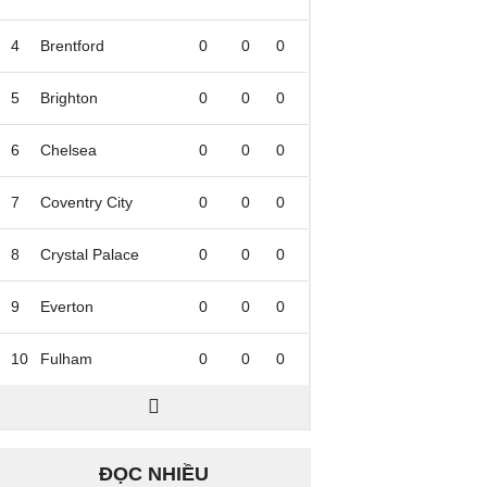
4
Brentford
0
0
0
5
Brighton
0
0
0
6
Chelsea
0
0
0
7
Coventry City
0
0
0
8
Crystal Palace
0
0
0
9
Everton
0
0
0
10
Fulham
0
0
0
ĐỌC NHIỀU