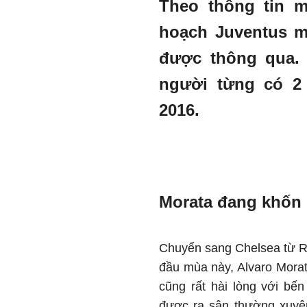
Theo thông tin m
hoạch Juventus m
được thông qua. 
người từng có 2 
2016.
Morata đang khốn 
Chuyển sang Chelsea từ Re
đầu mùa này, Alvaro Morat
cũng rất hài lòng với bế
được ra sân thường xuyê