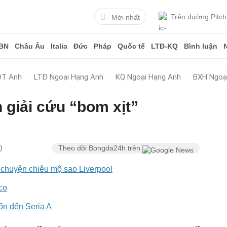
Trên đường Pitch
Mới nhất
BN
Châu Âu
Italia
Đức
Pháp
Quốc tế
LTĐ-KQ
Bình luận
ĐT Anh
LTĐ Ngoại Hạng Anh
KQ Ngoại Hạng Anh
BXH Ngoạ
giải cứu “bom xịt”
)
Theo dõi Bongda24h trên
 chuyện chiêu mộ sao Liverpool
co
ốn đến Seria A