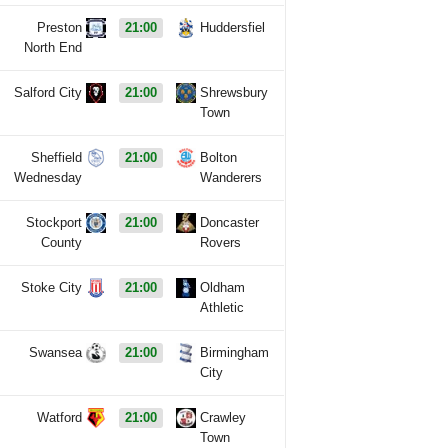
Preston
21:00
Huddersfiel
North End
Salford City
21:00
Shrewsbury
Town
Sheffield
21:00
Bolton
Wednesday
Wanderers
Stockport
21:00
Doncaster
County
Rovers
Stoke City
21:00
Oldham
Athletic
Swansea
21:00
Birmingham
City
Watford
21:00
Crawley
Town