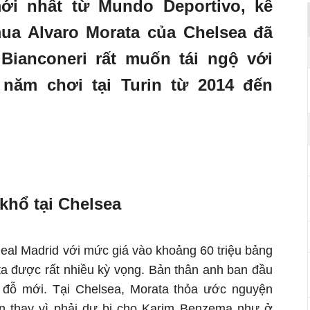
ới nhất từ Mundo Deportivo, kế
ua Alvaro Morata của Chelsea đã
Bianconeri rất muốn tái ngộ với
năm chơi tại Turin từ 2014 đến
khổ tại Chelsea
al Madrid với mức giá vào khoảng 60 triệu bảng
a được rất nhiều kỳ vọng. Bản thân anh ban đầu
n đỗ mới. Tại Chelsea, Morata thỏa ước nguyện
n thay vì phải dự bị cho Karim Benzema như ở