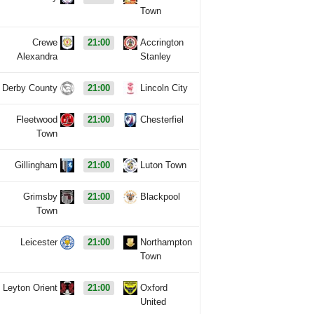
Town
Crewe
21:00
Accrington
Alexandra
Stanley
Derby County
21:00
Lincoln City
Fleetwood
21:00
Chesterfiel
Town
Gillingham
21:00
Luton Town
Grimsby
21:00
Blackpool
Town
Leicester
21:00
Northampton
Town
Leyton Orient
21:00
Oxford
United