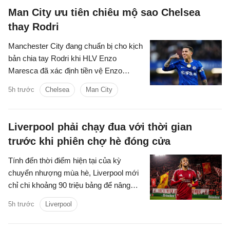
Man City ưu tiên chiêu mộ sao Chelsea
thay Rodri
Manchester City đang chuẩn bị cho kịch
bản chia tay Rodri khi HLV Enzo
Maresca đã xác định tiền vệ Enzo
Fernandez của Chelsea là mục tiêu ưu
5h trước
Chelsea
Man City
tiên để thay thế ngôi sao người Tây Ban
Nha.
Liverpool phải chạy đua với thời gian
trước khi phiên chợ hè đóng cửa
Tính đến thời điểm hiện tại của kỳ
chuyển nhượng mùa hè, Liverpool mới
chỉ chi khoảng 90 triệu bảng để nâng
cấp lực lượng, với hai tân binh là trung
5h trước
Liverpool
vệ Jeremy Jacquet và cầu thủ chạy
cánh Victor Munoz.