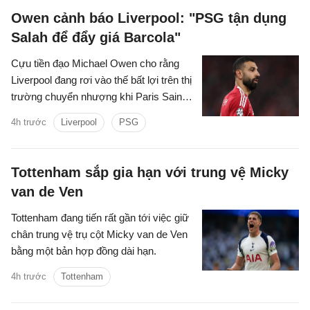
Owen cảnh báo Liverpool: "PSG tận dụng
Salah để đẩy giá Barcola"
Cựu tiền đạo Michael Owen cho rằng
Liverpool đang rơi vào thế bất lợi trên thị
trường chuyển nhượng khi Paris Saint-
Germain tận dụng nhu cầu cấp thiết tìm
4h trước
Liverpool
PSG
người thay Mohamed Salah để đẩy giá
Bradley Barcola lên mức rất cao.
Tottenham sắp gia hạn với trung vệ Micky
van de Ven
Tottenham đang tiến rất gần tới việc giữ
chân trung vệ trụ cột Micky van de Ven
bằng một bản hợp đồng dài hạn.
4h trước
Tottenham