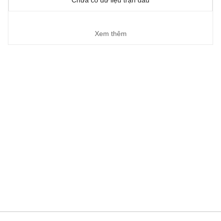
Chưa có dữ liệu trận đấu
Xem thêm