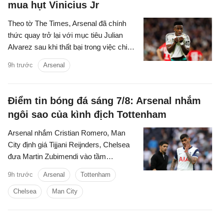
mua hụt Vinicius Jr
Theo tờ The Times, Arsenal đã chính
thức quay trở lại với mục tiêu Julian
Alvarez sau khi thất bại trong việc chiêu
mộ Vinicius Jr từ Real.
9h trước
Arsenal
Điểm tin bóng đá sáng 7/8: Arsenal nhắm
ngôi sao của kình địch Tottenham
Arsenal nhắm Cristian Romero, Man
City định giá Tijjani Reijnders, Chelsea
đưa Martin Zubimendi vào tầm
ngắm,...là những tin tức bóng đá nổi bật
9h trước
Arsenal
Tottenham
trong Điểm tin bóng đá sáng 31/7.
Chelsea
Man City