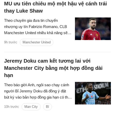
MU ưu tiên chiêu mộ một hậu vệ cánh trái
thay Luke Shaw
Theo chuyên gia đưa tin chuyển
nhượng uy tín Fabrizio Romano, CLB
Manchester United nhiều khả năng sẽ
biến việc chiêu mộ một hậu vệ cánh trái
9h trước
Manchester United
thành mục tiêu trọng tâm tiếp theo trên
thị trường chuyển nhượng hè năm nay.
Jeremy Doku cam kết tương lai với
Manchester City bằng một hợp đồng dài
hạn
Theo báo giới Anh, ngôi sao chạy cánh
người Bỉ Jeremy Doku đã đồng ý đặt
bút ký vào bản hợp đồng gia hạn có thời
hạn 5 năm với Manchester City.
10h trước
Man City
Bỉ