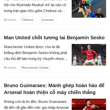
hội cho Mykhailo Mudryk trở lại sân cỏ
trong trận giao hữu giữa Chelsea và
Juventus là một khoảnh khắc đầy cảm
6h trước
Chelsea
Juventus
xúc đối với toàn đội.
Man United chốt tương lai Benjamin Sesko
Manchester United được cho là đã
khẳng định Benjamin Sesko không phải
cầu thủ để bán trong kỳ chuyển nhượng
mùa hè năm nay, bất chấp sự quan tâm
6h trước
Manchester United
mạnh mẽ từ Bayern Munich và
Barcelona.
Bruno Guimaraes: Mảnh ghép hoàn hảo để
Arsenal hoàn thiện cỗ máy chiến thắng
Không còn là tin đồn, Bruno Guimaraes
đã tiến rất gần đến việc gia nhập Arsenal