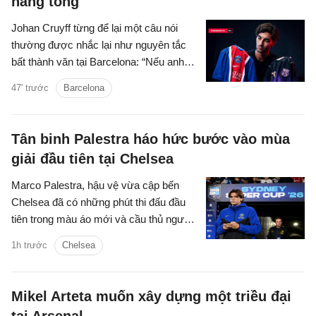
hàng tổng
Johan Cruyff từng để lại một câu nói
thường được nhắc lại như nguyên tắc
bất thành văn tại Barcelona: “Nếu anh
còn lưỡng lự về việc thi đấu cho FC
47' trước
Barcelona
Barcelona, anh không còn hữu ích với
chúng tôi nữa.”
Tân binh Palestra háo hức bước vào mùa
giải đầu tiên tại Chelsea
Marco Palestra, hậu vệ vừa cập bến
Chelsea đã có những phút thi đấu đầu
tiên trong màu áo mới và cầu thủ người
Italia háo hức tranh tài mùa giải mới.
1h trước
Chelsea
Mikel Arteta muốn xây dựng một triều đại