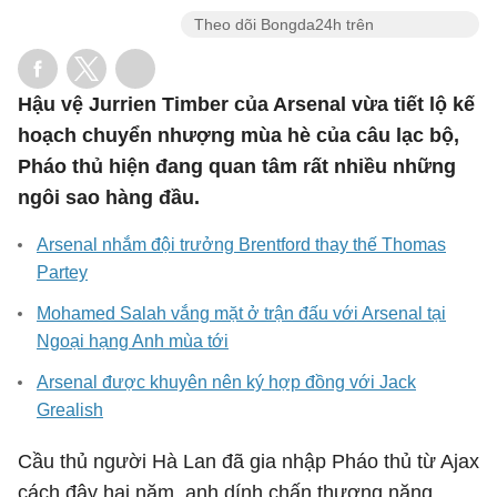
Theo dõi Bongda24h trên
Hậu vệ Jurrien Timber của Arsenal vừa tiết lộ kế
hoạch chuyển nhượng mùa hè của câu lạc bộ,
Pháo thủ hiện đang quan tâm rất nhiều những
ngôi sao hàng đầu.
Arsenal nhắm đội trưởng Brentford thay thế Thomas
Partey
Mohamed Salah vắng mặt ở trận đấu với Arsenal tại
Ngoại hạng Anh mùa tới
Arsenal được khuyên nên ký hợp đồng với Jack
Grealish
Cầu thủ người Hà Lan đã gia nhập Pháo thủ từ Ajax
cách đây hai năm, anh dính chấn thương nặng