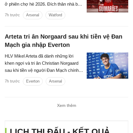
ở phiên chợ hè 2026. Đích thân nhà báo
uy tín David Ornstein đã lên tiếng xác
7h trước
Arsenal
Watford
nhận thương vụ sắp sửa được hoàn tất.
Dự kiến theo lịch tiền vệ người Brazil sẽ
bay về London trong hôm nay, bắt đầu
Arteta tri ân Norgaard sau khi tiền vệ Đan
buổi kiểm tra y tế và hoàn tất các thủ tục
Mạch gia nhập Everton
còn lại để chuẩn bị cho ra mắt đội bóng
mới.
HLV Mikel Arteta đã dành những lời
khen ngợi và tri ân Christian Norgaard
sau khi tiền vệ người Đan Mạch chính
thức chia tay Arsenal để chuyển sang
7h trước
Everton
Arsenal
khoác áo Everton trong thương vụ trị giá
7 triệu bảng.
Xem thêm
LỊCH THI ĐẤU - KẾT QUẢ