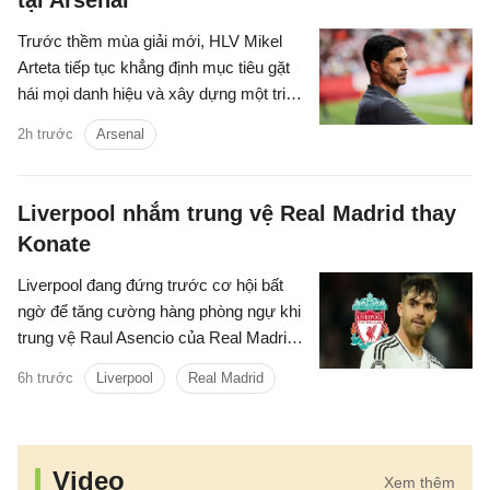
tại Arsenal
Trước thềm mùa giải mới, HLV Mikel
Arteta tiếp tục khẳng định mục tiêu gặt
hái mọi danh hiệu và xây dựng một triều
đại tại Arsenal.
2h trước
Arsenal
Liverpool nhắm trung vệ Real Madrid thay
Konate
Liverpool đang đứng trước cơ hội bất
ngờ để tăng cường hàng phòng ngự khi
trung vệ Raul Asencio của Real Madrid
được cho là có thể rời sân Bernabeu
6h trước
Liverpool
Real Madrid
trong kỳ chuyển nhượng mùa hè này.
Video
Xem thêm