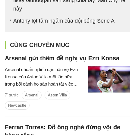
Ilkay Gundogan sẵn sàng chia tay Man City hè
này
Antony lọt tầm ngắm của đội bóng Serie A
CÙNG CHUYÊN MỤC
Arsenal gửi thêm đề nghị vụ Ezri Konsa
Arsenal chuẩn bị tiếp cận hậu vệ Ezri
Konsa của Aston Villa một lần nữa,
trong bối cảnh họ sắp hoàn tất việc
chiêu mộ đội trưởng Bruno Guimaraes
7' trước
Arsenal
Aston Villa
của Newcastle.
Newcastle
Ferran Torres: Đỗ ông nghè đừng vội đe