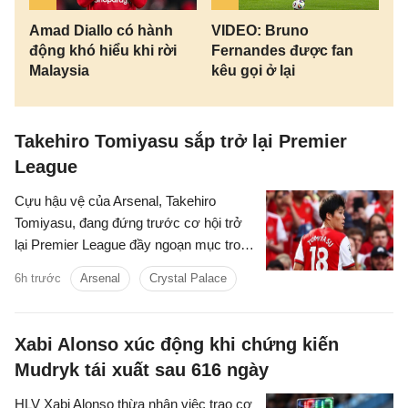
Amad Diallo có hành
VIDEO: Bruno
động khó hiểu khi rời
Fernandes được fan
Malaysia
kêu gọi ở lại
Takehiro Tomiyasu sắp trở lại Premier
League
Cựu hậu vệ của Arsenal, Takehiro
Tomiyasu, đang đứng trước cơ hội trở
lại Premier League đầy ngoạn mục trong
màu áo Crystal Palace.
6h trước
Arsenal
Crystal Palace
Xabi Alonso xúc động khi chứng kiến
Mudryk tái xuất sau 616 ngày
HLV Xabi Alonso thừa nhận việc trao cơ