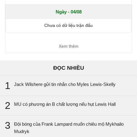
Ngày - 04/08
Chưa có dữ liệu trận đấu
Xem thêm
ĐỌC NHIỀU
1
Jack Wilshere gửi tin nhắn cho Myles Lewis-Skelly
2
MU có phương án B chất lượng nếu hụt Lewis Hall
3
Đội bóng của Frank Lampard muốn chiêu mộ Mykhailo
Mudryk