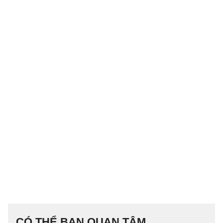
CÓ THỂ BẠN QUAN TÂM