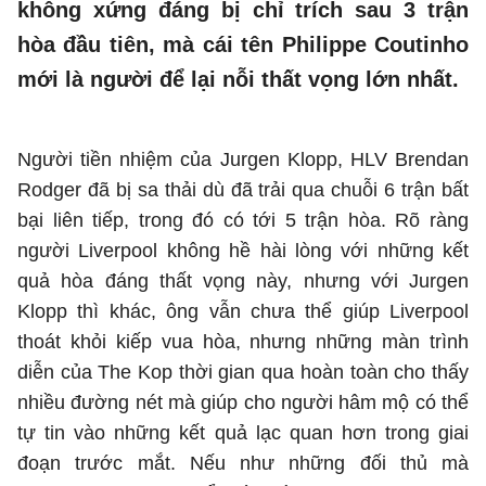
không xứng đáng bị chỉ trích sau 3 trận
hòa đầu tiên, mà cái tên Philippe Coutinho
mới là người để lại nỗi thất vọng lớn nhất.
Người tiền nhiệm của Jurgen Klopp, HLV Brendan
Rodger đã bị sa thải dù đã trải qua chuỗi 6 trận bất
bại liên tiếp, trong đó có tới 5 trận hòa. Rõ ràng
người Liverpool không hề hài lòng với những kết
quả hòa đáng thất vọng này, nhưng với Jurgen
Klopp thì khác, ông vẫn chưa thể giúp Liverpool
thoát khỏi kiếp vua hòa, nhưng những màn trình
diễn của The Kop thời gian qua hoàn toàn cho thấy
nhiều đường nét mà giúp cho người hâm mộ có thể
tự tin vào những kết quả lạc quan hơn trong giai
đoạn trước mắt. Nếu như những đối thủ mà