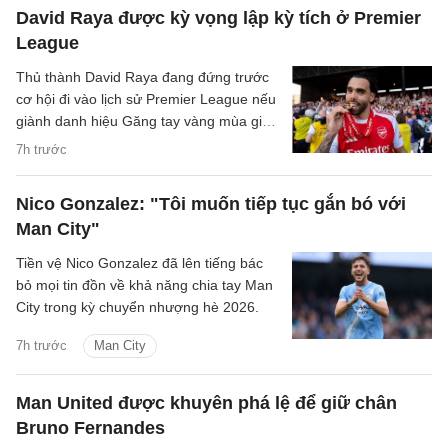
David Raya được kỳ vọng lập kỳ tích ở Premier
League
Thủ thành David Raya đang đứng trước
cơ hội đi vào lịch sử Premier League nếu
giành danh hiệu Găng tay vàng mùa giải
2026/27.
7h trước
Nico Gonzalez: "Tôi muốn tiếp tục gắn bó với
Man City"
Tiền vệ Nico Gonzalez đã lên tiếng bác
bỏ mọi tin đồn về khả năng chia tay Man
City trong kỳ chuyển nhượng hè 2026.
7h trước
Man City
Man United được khuyên phá lệ để giữ chân
Bruno Fernandes