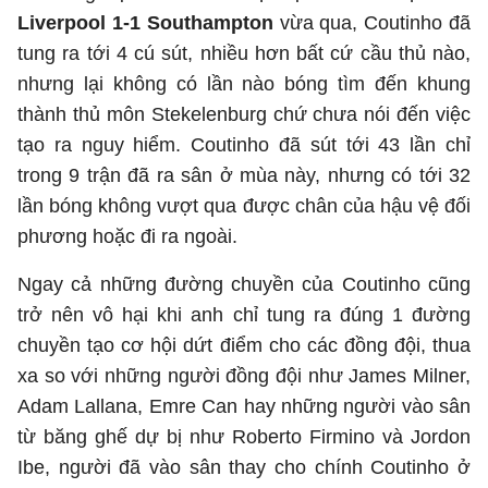
Liverpool 1-1 Southampton
vừa qua, Coutinho đã
tung ra tới 4 cú sút, nhiều hơn bất cứ cầu thủ nào,
nhưng lại không có lần nào bóng tìm đến khung
thành thủ môn Stekelenburg chứ chưa nói đến việc
tạo ra nguy hiểm. Coutinho đã sút tới 43 lần chỉ
trong 9 trận đã ra sân ở mùa này, nhưng có tới 32
lần bóng không vượt qua được chân của hậu vệ đối
phương hoặc đi ra ngoài.
Ngay cả những đường chuyền của Coutinho cũng
trở nên vô hại khi anh chỉ tung ra đúng 1 đường
chuyền tạo cơ hội dứt điểm cho các đồng đội, thua
xa so với những người đồng đội như James Milner,
Adam Lallana, Emre Can hay những người vào sân
từ băng ghế dự bị như Roberto Firmino và Jordon
Ibe, người đã vào sân thay cho chính Coutinho ở