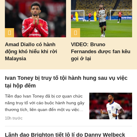
Amad Diallo có hành
VIDEO: Bruno
động khó hiểu khi rời
Fernandes được fan kêu
Malaysia
gọi ở lại
Ivan Toney bị truy tố tội hành hung sau vụ việc
tại hộp đêm
Tiền đạo Ivan Toney đã bị cơ quan chức
năng truy tố với cáo buộc hành hung gây
thương tích, liên quan đến một vụ việc
xảy ra tại hộp đêm vào tháng 12/2025.
10h trước
Lãnh đạo Brighton tiết lộ lí do Danny Welbeck