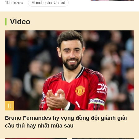
10h trước
Manchester United
Video
Bruno Fernandes hy vọng đồng đội giành giải
cầu thủ hay nhất mùa sau