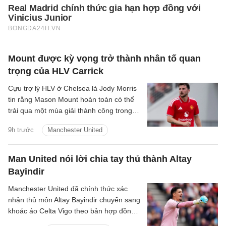
Mount được kỳ vọng trở thành nhân tố quan
trọng của HLV Carrick
Cựu trợ lý HLV ở Chelsea là Jody Morris
tin rằng Mason Mount hoàn toàn có thể
trải qua một mùa giải thành công trong
màu áo Man United, trở thành một trong
9h trước
Manchester United
những nhân tố quan trọng dưới thời HLV
Michael Carrick.
Man United nói lời chia tay thủ thành Altay
Bayindir
Manchester United đã chính thức xác
nhận thủ môn Altay Bayindir chuyển sang
khoác áo Celta Vigo theo bản hợp đồng
cho mượn trong mùa giải mới.