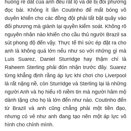
huống rê dắt của anh đều rất lộ và dễ bị đối phương
đọc bài. Không ít lần Coutinho để mất bóng vô
duyên khiến cho các đồng đội phải tất bật quây vào
đối phương mà giành lại quyền kiểm soát. Không rõ
nguyên nhân nào khiến cho cầu thủ người Brazil sa
sút phong độ đến vậy. Thực tế thì sức ép đặt ra cho
anh là không quá lớn nếu như so với những gì mà
Luis Suarez, Daniel Sturridge hay thậm chí là
Raheem Sterling phải đón nhận trước đây. Suarez
từng khẳng định rằng áp lực khi chơi cho Liverpool
là rất nặng nề, còn Sturridge và Sterling lại là những
người Anh và họ hiểu rõ niềm tin mà người hâm mộ
dành tặng cho họ là lớn đến như nào. Coutinho đến
từ Brazil và anh cũng chẳng phải một tiền đạo,
nhưng có vẻ như anh đang tạo nên một áp lực vô
hình cho chính mình.