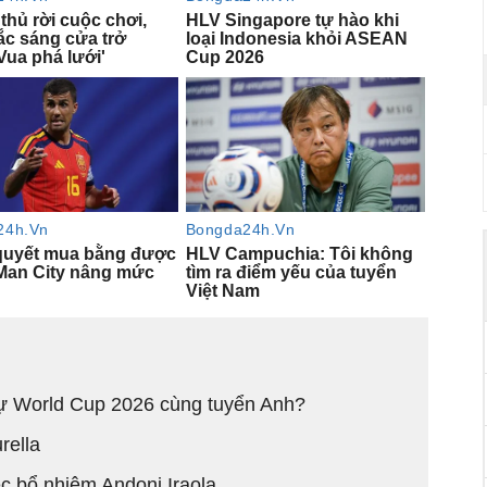
dự World Cup 2026 cùng tuyển Anh?
rella
ệc bổ nhiệm Andoni Iraola