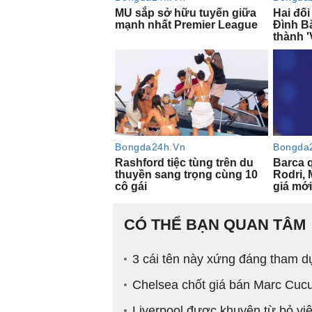
CÓ THỂ BẠN QUAN TÂM
3 cái tên này xứng đáng tham 
Chelsea chốt giá bán Marc Cucu
Liverpool được khuyên từ bỏ vi