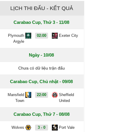
LỊCH THI ĐẤU - KẾT QUẢ
Carabao Cup, Thứ 3 - 11/08
Plymouth
02:00
Exeter City
Argyle
Ngày - 10/08
Chưa có dữ liệu trận đấu
Carabao Cup, Chủ nhật - 09/08
Mansfield
22:00
Sheffield
Town
United
Carabao Cup, Thứ 7 - 08/08
Wolves
3 - 0
Port Vale