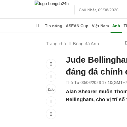
Chủ Nhật, 09/08/2026
Tin nóng
ASEAN Cup
Việt Nam
Anh
T
Trang chủ
Bóng đá Anh
Jude Bellingh
đáng đá chính
Thứ Tư 03/06/2026 17:10(GMT+7
Zalo
Alan Shearer muốn Thom
Bellingham, cho vị trí số