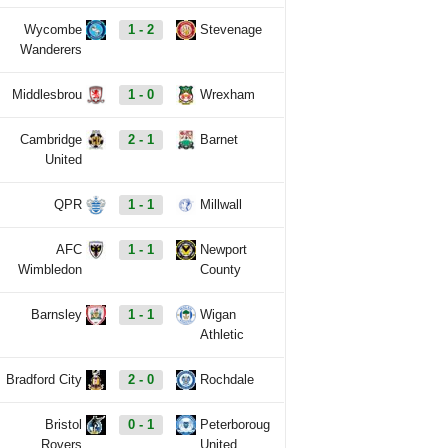
Wycombe
1 - 2
Stevenage
Wanderers
Middlesbrou
1 - 0
Wrexham
Cambridge
2 - 1
Barnet
United
QPR
1 - 1
Millwall
AFC
1 - 1
Newport
Wimbledon
County
Barnsley
1 - 1
Wigan
Athletic
Bradford City
2 - 0
Rochdale
Bristol
0 - 1
Peterboroug
Rovers
United