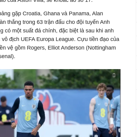
ao của Aston Villa, sẽ khoác áo số 17.
 bảng gặp Croatia, Ghana và Panama, Alan
àn thắng trong 63 trận đấu cho đội tuyển Anh
có một suất đá chính, đặc biệt là sau khi anh
ức vô địch UEFA Europa League. Cựu tiền đạo của
iền vệ gồm Rogers, Elliot Anderson (Nottingham
senal).