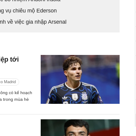
ng vụ chiêu mộ Ederson
ịnh về việc gia nhập Arsenal
ệp tới
co Madrid
hông có kế hoạch
na trong mùa hè