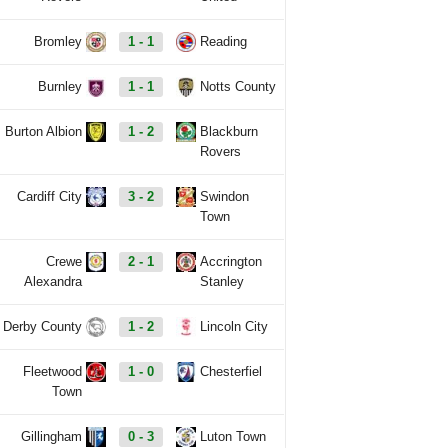
Bromley
1 - 1
Reading
Burnley
1 - 1
Notts County
Burton Albion
1 - 2
Blackburn
Rovers
Cardiff City
3 - 2
Swindon
Town
Crewe
2 - 1
Accrington
Alexandra
Stanley
Derby County
1 - 2
Lincoln City
Fleetwood
1 - 0
Chesterfiel
Town
Gillingham
0 - 3
Luton Town