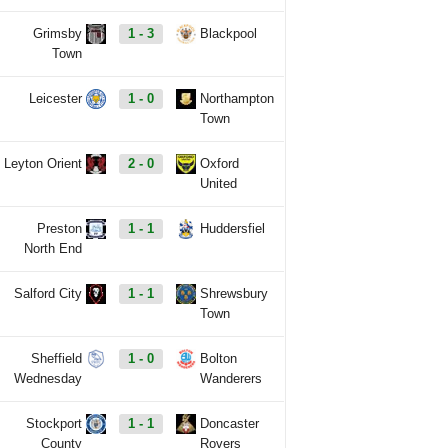
Grimsby
1 - 3
Blackpool
Town
Leicester
1 - 0
Northampton
Town
Leyton Orient
2 - 0
Oxford
United
Preston
1 - 1
Huddersfiel
North End
Salford City
1 - 1
Shrewsbury
Town
Sheffield
1 - 0
Bolton
Wednesday
Wanderers
Stockport
1 - 1
Doncaster
County
Rovers