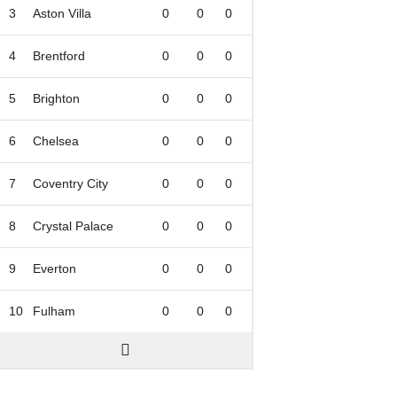
3
Aston Villa
0
0
0
4
Brentford
0
0
0
5
Brighton
0
0
0
6
Chelsea
0
0
0
7
Coventry City
0
0
0
8
Crystal Palace
0
0
0
9
Everton
0
0
0
10
Fulham
0
0
0