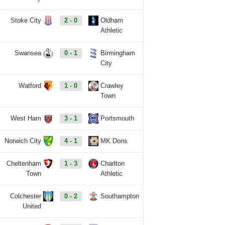
Stoke City
2 - 0
Oldham
Athletic
Swansea
0 - 1
Birmingham
City
Watford
1 - 0
Crawley
Town
West Ham
3 - 1
Portsmouth
Norwich City
4 - 1
MK Dons
Cheltenham
1 - 3
Charlton
Town
Athletic
Colchester
0 - 2
Southampton
United