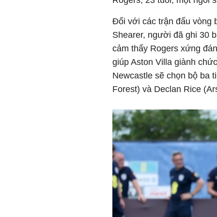
Rogers, 23 tuổi, một ngôi s
Đối với các trận đấu vòng
Shearer, người đã ghi 30 b
cảm thấy Rogers xứng đáng 
giúp Aston Villa giành ch
Newcastle sẽ chọn bộ ba t
Forest) và Declan Rice (Ar