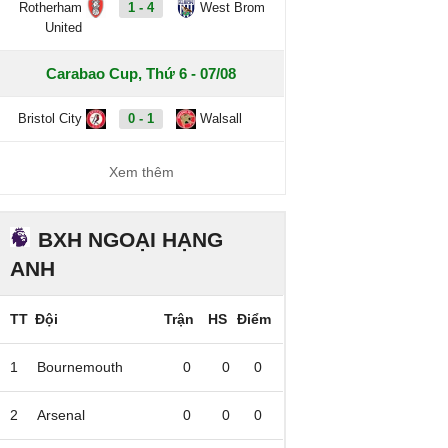
Rotherham
1 - 4
West Brom
United
Carabao Cup, Thứ 6 - 07/08
Bristol City
0 - 1
Walsall
Xem thêm
BXH NGOẠI HẠNG
ANH
TT
Đội
Trận
HS
Điểm
1
Bournemouth
0
0
0
2
Arsenal
0
0
0