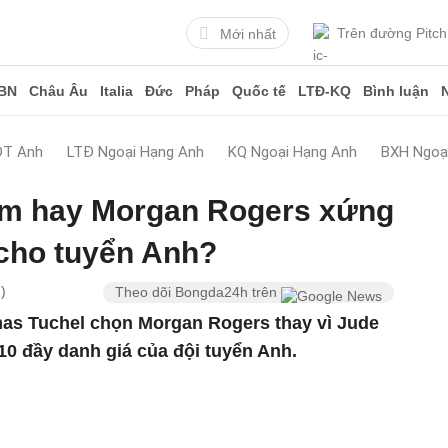
Trên đường Pitch
Mới nhất
BN
Châu Âu
Italia
Đức
Pháp
Quốc tế
LTĐ-KQ
Bình luận
ĐT Anh
LTĐ Ngoại Hạng Anh
KQ Ngoại Hạng Anh
BXH Ngoạ
am hay Morgan Rogers xứng
 cho tuyển Anh?
)
Theo dõi Bongda24h trên
as Tuchel chọn Morgan Rogers thay vì Jude
 10 đầy danh giá của đội tuyển Anh.