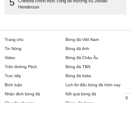
5
Chelsea chính thức công bố thương vụ Jordan
Henderson
Trang chủ
Bóng đá Việt Nam
Tin Nóng
Bóng đá Anh
Video
Bóng đá Châu Âu
Trên đường Pitch
Bóng đá TBN
Trực tiếp
Bóng đá Italia
Bình luận
Lịch thi đấu bóng đá hôm nay
Nhận định bóng đá
Kết quả bóng đá
X
Chuyển nhượng
Bảng xếp hạng
Hậu trường
Livescore
Tải ứng dụng