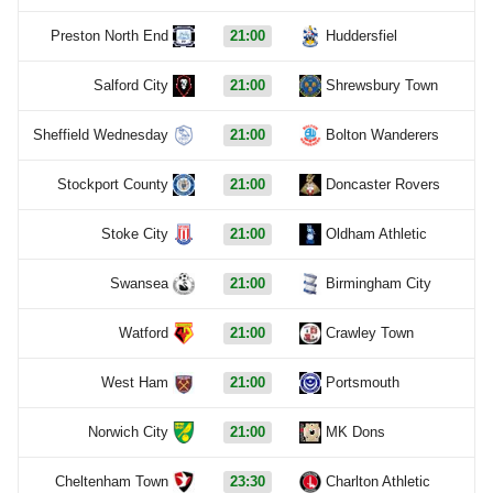
Preston North End
21:00
Huddersfiel
Salford City
21:00
Shrewsbury Town
Sheffield Wednesday
21:00
Bolton Wanderers
Stockport County
21:00
Doncaster Rovers
Stoke City
21:00
Oldham Athletic
Swansea
21:00
Birmingham City
Watford
21:00
Crawley Town
West Ham
21:00
Portsmouth
Norwich City
21:00
MK Dons
Cheltenham Town
23:30
Charlton Athletic