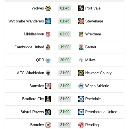
Wolves
01:45
Port Vale
Wycombe Wanderers
01:45
Stevenage
Middlesbrou
02:00
Wrexham
Cambridge United
19:00
Barnet
QPR
20:00
Millwall
AFC Wimbledon
21:00
Newport County
Barnsley
21:00
Wigan Athletic
Bradford City
21:00
Rochdale
Bristol Rovers
21:00
Peterboroug United
Bromley
21:00
Reading