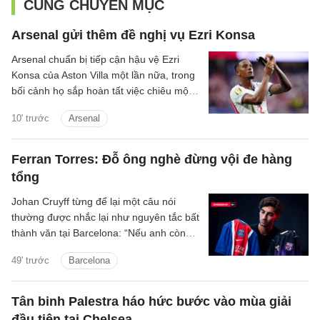
CÙNG CHUYÊN MỤC
Arsenal gửi thêm đề nghị vụ Ezri Konsa
Arsenal chuẩn bị tiếp cận hậu vệ Ezri
Konsa của Aston Villa một lần nữa, trong
bối cảnh họ sắp hoàn tất việc chiêu mộ
đội trưởng Bruno Guimaraes của
10' trước
Arsenal
Newcastle.
Ferran Torres: Đỗ ông nghè đừng vội đe hàng
tổng
Johan Cruyff từng để lại một câu nói
thường được nhắc lại như nguyên tắc bất
thành văn tại Barcelona: “Nếu anh còn
lưỡng lự về việc thi đấu cho FC
49' trước
Barcelona
Barcelona, anh không còn hữu ích với
chúng tôi nữa.”
Tân binh Palestra háo hức bước vào mùa giải
đầu tiên tại Chelsea