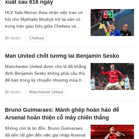
xuất sau 616 ngày
HLV Xabi Alonso thừa nhận việc trao cơ
hội cho Mykhailo Mudryk trở lại sân cỏ
trong trận giao hữu giữa Chelsea và
Juventus là một khoảnh khắc đầy cảm
6h trước
Chelsea
xúc đối với toàn đội.
Man United chốt tương lai Benjamin Sesko
Manchester United được cho là đã khẳng
định Benjamin Sesko không phải cầu thủ
để bán trong kỳ chuyển nhượng mùa hè
năm nay, bất chấp sự quan tâm mạnh
6h trước
Manchester United
mẽ từ Bayern Munich và Barcelona.
Bruno Guimaraes: Mảnh ghép hoàn hảo để
Arsenal hoàn thiện cỗ máy chiến thắng
Không còn là tin đồn, Bruno Guimaraes
đã tiến rất gần đến việc gia nhập Arsenal