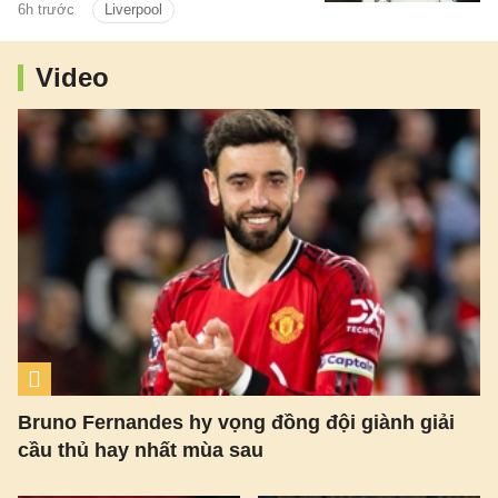
6h trước
Liverpool
trong kỳ chuyển nhượng mùa hè này.
Video
Bruno Fernandes hy vọng đồng đội giành giải
cầu thủ hay nhất mùa sau