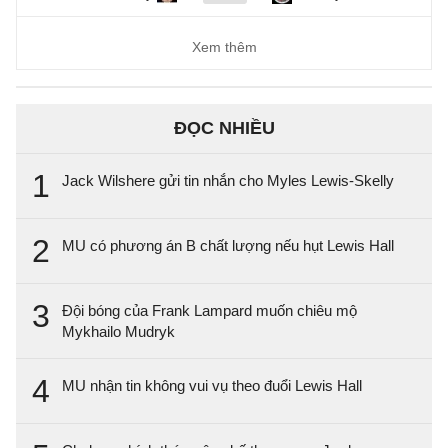
Xem thêm
ĐỌC NHIỀU
1
Jack Wilshere gửi tin nhắn cho Myles Lewis-Skelly
2
MU có phương án B chất lượng nếu hụt Lewis Hall
3
Đội bóng của Frank Lampard muốn chiêu mộ
Mykhailo Mudryk
4
MU nhận tin không vui vụ theo đuổi Lewis Hall