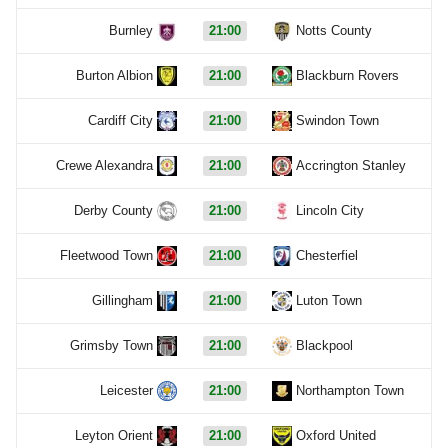
Burnley
21:00
Notts County
Burton Albion
21:00
Blackburn Rovers
Cardiff City
21:00
Swindon Town
Crewe Alexandra
21:00
Accrington Stanley
Derby County
21:00
Lincoln City
Fleetwood Town
21:00
Chesterfiel
Gillingham
21:00
Luton Town
Grimsby Town
21:00
Blackpool
Leicester
21:00
Northampton Town
Leyton Orient
21:00
Oxford United