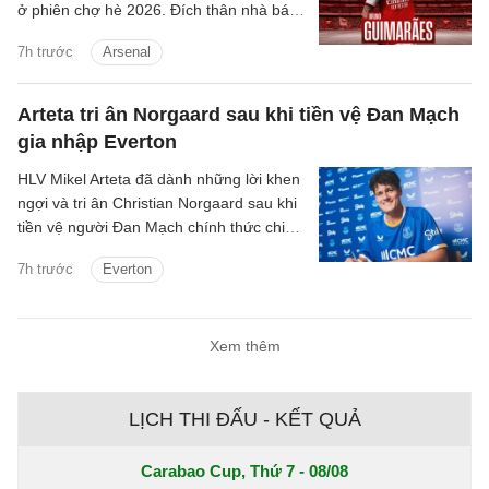
ở phiên chợ hè 2026. Đích thân nhà báo
uy tín David Ornstein đã lên tiếng xác
7h trước
Arsenal
nhận thương vụ sắp sửa được hoàn tất.
Dự kiến theo lịch tiền vệ người Brazil sẽ
bay về London trong hôm nay, bắt đầu
Arteta tri ân Norgaard sau khi tiền vệ Đan Mạch
buổi kiểm tra y tế và hoàn tất các thủ tục
gia nhập Everton
còn lại để chuẩn bị cho ra mắt đội bóng
mới.
HLV Mikel Arteta đã dành những lời khen
ngợi và tri ân Christian Norgaard sau khi
tiền vệ người Đan Mạch chính thức chia
tay Arsenal để chuyển sang khoác áo
7h trước
Everton
Everton trong thương vụ trị giá 7 triệu
bảng.
Xem thêm
LỊCH THI ĐẤU - KẾT QUẢ
Carabao Cup, Thứ 7 - 08/08