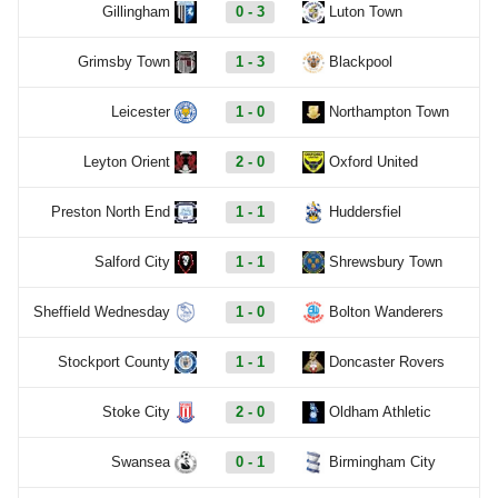
Gillingham
0 - 3
Luton Town
Grimsby Town
1 - 3
Blackpool
Leicester
1 - 0
Northampton Town
Leyton Orient
2 - 0
Oxford United
Preston North End
1 - 1
Huddersfiel
Salford City
1 - 1
Shrewsbury Town
Sheffield Wednesday
1 - 0
Bolton Wanderers
Stockport County
1 - 1
Doncaster Rovers
Stoke City
2 - 0
Oldham Athletic
Swansea
0 - 1
Birmingham City