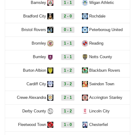
Barnsley
1 - 1
Wigan Athletic
Bradford City
2 - 0
Rochdale
Bristol Rovers
0 - 1
Peterboroug United
Bromley
1 - 1
Reading
Burnley
1 - 1
Notts County
Burton Albion
1 - 2
Blackburn Rovers
Cardiff City
3 - 2
Swindon Town
Crewe Alexandra
2 - 1
Accrington Stanley
Derby County
1 - 2
Lincoln City
Fleetwood Town
1 - 0
Chesterfiel