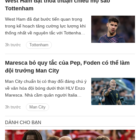
West Ham đạt thỏa thuận chiêu mộ sao
Tielemans là kiểu tiền vệ như thế.
Tottenham
West Ham đã đạt bước tiến quan trọng
trong kế hoạch tăng cường lực lượng khi
thống nhất về nguyên tắc với Tottenham
cho thương vụ Manor Solomon.
3h trước
Tottenham
Maresca bỏ quy tắc của Pep, Foden có thể làm
đội trưởng Man City
Man City chuẩn bị có thay đổi đáng chú ý
về văn hóa đội bóng dưới thời HLV Enzo
Maresca. Nhà cầm quân người Italia
được cho là sẽ thay đổi quy trình lựa
3h trước
Man City
chọn đội trưởng từng được Pep
Guardiola duy trì trong nhiều năm.