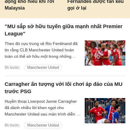
động khó hiểu khi rời
Fernandes được fan kêu
Malaysia
gọi ở lại
"MU sắp sở hữu tuyến giữa mạnh nhất Premier
League"
Theo đó cựu trung vệ Rio Ferdinand đã
tin rằng CLB Manchester United hoàn
toàn có thể sở hữu một trong những
hàng tiền vệ mạnh nhất Premier League
5h trước
Manchester United
sau khi chứng kiến sự ăn ý giữa Bruno
Fernandes và Youri Tielemans.
Carragher ấn tượng với lối chơi áp đảo của MU
trước PSG
Huyền thoại Liverpool Jamie Carragher
đã dành nhiều lời khen ngợi cho
Manchester United sau màn trình diễn ấn
tượng trong trận hòa 1-1 ở loạt trận giao
6h trước
Manchester United
hữu tiền mùa giải với Paris Saint-