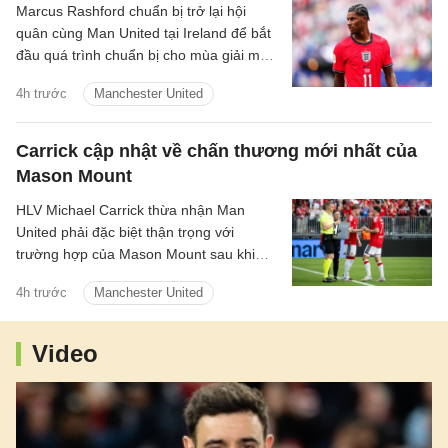
Marcus Rashford chuẩn bị trở lại hội
quân cùng Man United tại Ireland để bắt
đầu quá trình chuẩn bị cho mùa giải mới.
Thông tin này được HLV trưởng Michael
4h trước
Manchester United
Carrick xác nhận.
Carrick cập nhật về chấn thương mới nhất của
Mason Mount
HLV Michael Carrick thừa nhận Man
United phải đặc biệt thận trọng với
trường hợp của Mason Mount sau khi
tiền vệ người Anh khiến đội bóng lo lắng
4h trước
Manchester United
vì vấn đề thể trạng trong trận hòa 1-1 với
PSG.
Video