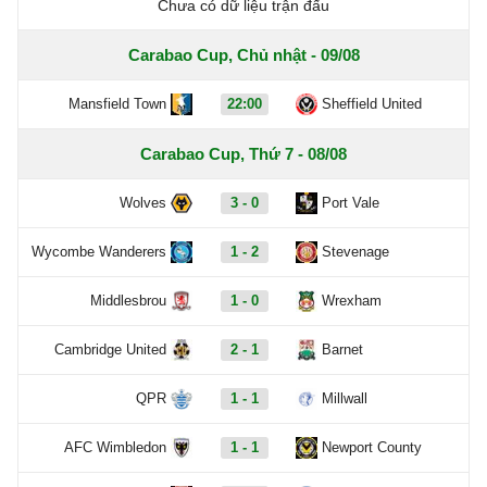
Chưa có dữ liệu trận đấu
Carabao Cup, Chủ nhật - 09/08
Mansfield Town
22:00
Sheffield United
Carabao Cup, Thứ 7 - 08/08
Wolves
3 - 0
Port Vale
Wycombe Wanderers
1 - 2
Stevenage
Middlesbrou
1 - 0
Wrexham
Cambridge United
2 - 1
Barnet
QPR
1 - 1
Millwall
AFC Wimbledon
1 - 1
Newport County