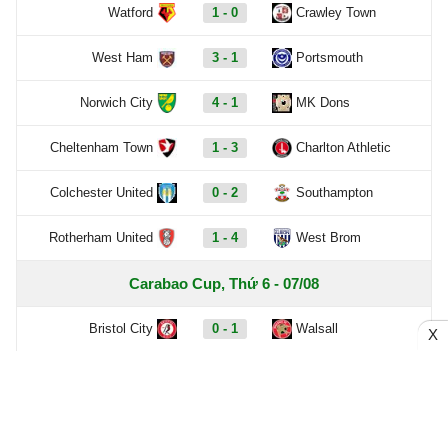
Watford
1 - 0
Crawley Town
West Ham
3 - 1
Portsmouth
Norwich City
4 - 1
MK Dons
Cheltenham Town
1 - 3
Charlton Athletic
Colchester United
0 - 2
Southampton
Rotherham United
1 - 4
West Brom
Carabao Cup, Thứ 6 - 07/08
Bristol City
0 - 1
Walsall
X
Xem thêm