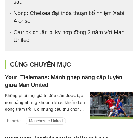
sau
Nóng: Chelsea đạt thỏa thuận bổ nhiệm Xabi
Alonso
Carrick chuẩn bị ký hợp đồng 2 năm với Man
United
CÙNG CHUYÊN MỤC
Youri Tielemans: Mảnh ghép nâng cấp tuyến
giữa Man United
Không phải mọi giá trị đều cần được tạo
nên bằng những khoảnh khắc khiến đám
đông trầm trồ. Có những cầu thủ chọn
cách lặng lẽ hơn: một nhịp chạm vừa đủ,
1h trước
Manchester United
một pha xoay người đúng lúc, một đường
chuyền tưởng như giản đơn nhưng mở ra
cả khoảng trời phía trước. Youri