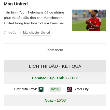
Man United
Tân binh Youri Tielemans đã có những
phút thi đấu đầu tiên cho Manchester
United trong trận hòa 1-1 với Paris Saint-
Germain diễn ra vào hôm qua, 8/8/2026.
7h trước
Manchester United
Xem thêm
LỊCH THI ĐẤU - KẾT QUẢ
Carabao Cup, Thứ 3 - 11/08
Plymouth Argyle
02:00
Exeter City
Ngày - 10/08