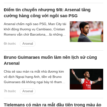
Germain.
Điểm tin chuyển nhượng 9/8: Arsenal tăng
cường hàng công với ngôi sao PSG
Arsenal chấm ngôi sao PSG, Man City tái
khởi động thương vụ Cambiaso, Cristian
Romero vẫn chờ Barcelona,...là những
tin tức bóng đá nổi bật trong điểm tin
6h trước
Arsenal
bóng đá sáng 9/8.
Bruno Guimaraes muốn làm nên lịch sử cùng
Arsenal
Chia sẻ sau màn ra mắt nhà đương kim
vô địch Ngoại hạng Anh, tiền vệ Bruno
Guimaraes đã không ngại bày tỏ tham
vọng giành danh hiệu và cùng Pháo thủ
7h trước
Arsenal
tạo nên những điều lớn lao.
Tielemans có màn ra mắt đầu tiên trong màu áo