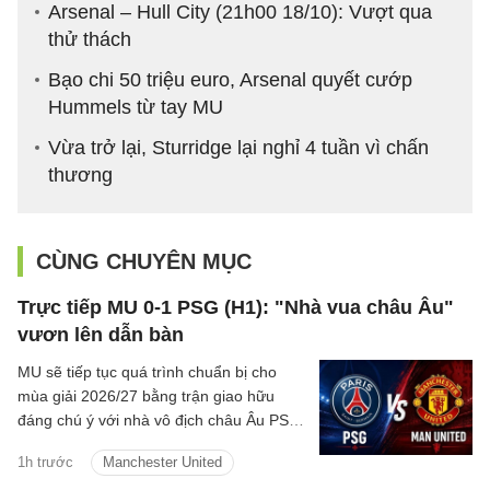
Arsenal – Hull City (21h00 18/10): Vượt qua
thử thách
Bạo chi 50 triệu euro, Arsenal quyết cướp
Hummels từ tay MU
Vừa trở lại, Sturridge lại nghỉ 4 tuần vì chấn
thương
CÙNG CHUYÊN MỤC
Trực tiếp MU 0-1 PSG (H1): "Nhà vua châu Âu"
vươn lên dẫn bàn
MU sẽ tiếp tục quá trình chuẩn bị cho
mùa giải 2026/27 bằng trận giao hữu
đáng chú ý với nhà vô địch châu Âu PSG
vào đêm nay tại Thụy Điển
1h trước
Manchester United