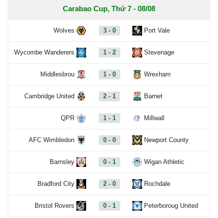
Carabao Cup, Thứ 7 - 08/08
Wolves
3 - 0
Port Vale
Wycombe Wanderers
1 - 2
Stevenage
Middlesbrou
1 - 0
Wrexham
Cambridge United
2 - 1
Barnet
QPR
1 - 1
Millwall
AFC Wimbledon
0 - 0
Newport County
Barnsley
0 - 1
Wigan Athletic
Bradford City
2 - 0
Rochdale
Bristol Rovers
0 - 1
Peterboroug United