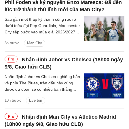
Phil Foden và kỷ nguyên Enzo Maresca: Đã đến
lúc trở thành thủ lĩnh mới của Man City?
Sau gần một thập kỷ thành công rực rỡ
dưới triều đại Pep Guardiola, Manchester
City sắp bước vào mùa giải 2026/2027
với sự thay đổi mang tính bước ngoặt
8h trước
Man City
trên băng ghế chỉ đạo.
Pro
Nhận định Johor vs Chelsea (18h00 ngày
9/8, Giao hữu CLB)
Nhận định Johor vs Chelsea nghiêng hẳn
về phía The Blues, trận đấu này cũng
được dự đoán sẽ có nhiều bàn thắng
được ghi.
10h trước
Everton
Pro
Nhận định Man City vs Atletico Madrid
(18h00 ngày 9/8, Giao hữu CLB)