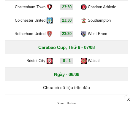
Cheltenham Town
23:30
Charlton Athletic
Colchester United
23:30
Southampton
Rotherham United
23:30
West Brom
Carabao Cup, Thứ 6 - 07/08
Bristol City
0 - 1
Walsall
Ngày - 06/08
Chưa có dữ liệu trận đấu
X
Xem thêm