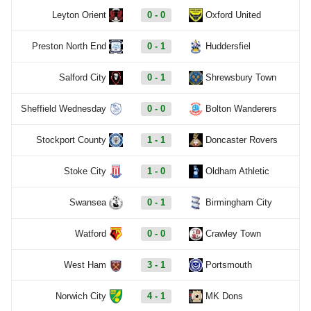
Leyton Orient
0 - 0
Oxford United
Preston North End
0 - 1
Huddersfiel
Salford City
0 - 1
Shrewsbury Town
Sheffield Wednesday
0 - 0
Bolton Wanderers
Stockport County
1 - 1
Doncaster Rovers
Stoke City
1 - 0
Oldham Athletic
Swansea
0 - 1
Birmingham City
Watford
0 - 0
Crawley Town
West Ham
3 - 1
Portsmouth
Norwich City
4 - 1
MK Dons