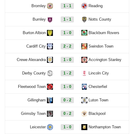
Bromley
1 - 1
Reading
Burnley
1 - 1
Notts County
Burton Albion
1 - 0
Blackburn Rovers
Cardiff City
2 - 2
Swindon Town
Crewe Alexandra
1 - 0
Accrington Stanley
Derby County
1 - 2
Lincoln City
Fleetwood Town
1 - 0
Chesterfiel
Gillingham
0 - 2
Luton Town
Grimsby Town
0 - 2
Blackpool
Leicester
1 - 0
Northampton Town