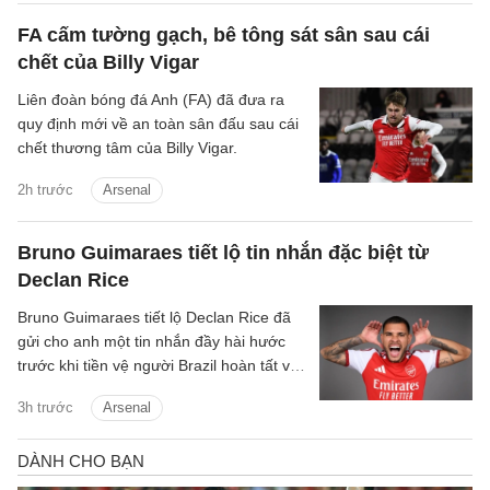
FA cấm tường gạch, bê tông sát sân sau cái
chết của Billy Vigar
Liên đoàn bóng đá Anh (FA) đã đưa ra
quy định mới về an toàn sân đấu sau cái
chết thương tâm của Billy Vigar.
2h trước
Arsenal
Bruno Guimaraes tiết lộ tin nhắn đặc biệt từ
Declan Rice
Bruno Guimaraes tiết lộ Declan Rice đã
gửi cho anh một tin nhắn đầy hài hước
trước khi tiền vệ người Brazil hoàn tất vụ
chuyển nhượng trị giá 75 triệu bảng tới
3h trước
Arsenal
Arsenal.