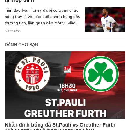
tại hộp đêm
Tiền đạo Ivan Toney đã bị cơ quan chức
năng truy tố với cáo buộc hành hung gây
thương tích, liên quan đến một vụ việc
xảy ra tại hộp đêm vào tháng 12/2025.
50' trước