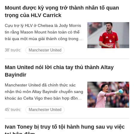
Mount được kỳ vọng trở thành nhân tố quan
trọng của HLV Carrick
Cựu trợ lý HLV ở Chelsea là Jody Morris
tin rằng Mason Mount hoàn toàn có thể
trải qua một mùa giải thành công trong
màu áo Man United, trở thành một trong
38' trước
Manchester United
những nhân tố quan trọng dưới thời HLV
Michael Carrick.
Man United nói lời chia tay thủ thành Altay
Bayindir
Manchester United đã chính thức xác
nhận thủ môn Altay Bayindir chuyển sang
khoác áo Celta Vigo theo bản hợp đồng
cho mượn trong mùa giải mới.
45' trước
Manchester United
Ivan Toney bị truy tố tội hành hung sau vụ việc