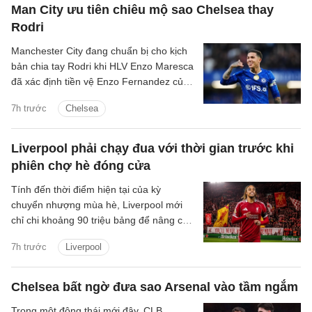
Man City ưu tiên chiêu mộ sao Chelsea thay
Rodri
Manchester City đang chuẩn bị cho kịch
bản chia tay Rodri khi HLV Enzo Maresca
đã xác định tiền vệ Enzo Fernandez của
Chelsea là mục tiêu ưu tiên để thay thế
7h trước
Chelsea
ngôi sao người Tây Ban Nha.
Liverpool phải chạy đua với thời gian trước khi
phiên chợ hè đóng cửa
Tính đến thời điểm hiện tại của kỳ
chuyển nhượng mùa hè, Liverpool mới
chỉ chi khoảng 90 triệu bảng để nâng cấp
lực lượng, với hai tân binh là trung vệ
7h trước
Liverpool
Jeremy Jacquet và cầu thủ chạy cánh
Victor Munoz.
Chelsea bất ngờ đưa sao Arsenal vào tầm ngắm
Trong một động thái mới đây, CLB