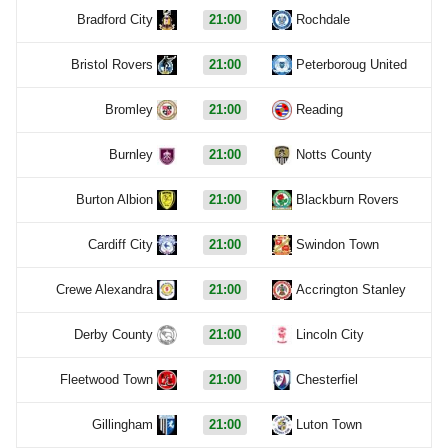
Bradford City
21:00
Rochdale
Bristol Rovers
21:00
Peterboroug United
Bromley
21:00
Reading
Burnley
21:00
Notts County
Burton Albion
21:00
Blackburn Rovers
Cardiff City
21:00
Swindon Town
Crewe Alexandra
21:00
Accrington Stanley
Derby County
21:00
Lincoln City
Fleetwood Town
21:00
Chesterfiel
Gillingham
21:00
Luton Town