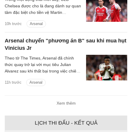
Chelsea được cho là đang dành sự quan
tâm đặc biệt cho tiền vệ Martin
Zubimendi của Arsenal.
10h trước
Arsenal
Arsenal chuyển "phương án B" sau khi mua hụt
Vinicius Jr
Theo tờ The Times, Arsenal đã chính
thức quay trở lại với mục tiêu Julian
Alvarez sau khi thất bại trong việc chiêu
mộ Vinicius Jr từ Real.
11h trước
Arsenal
Xem thêm
LỊCH THI ĐẤU - KẾT QUẢ