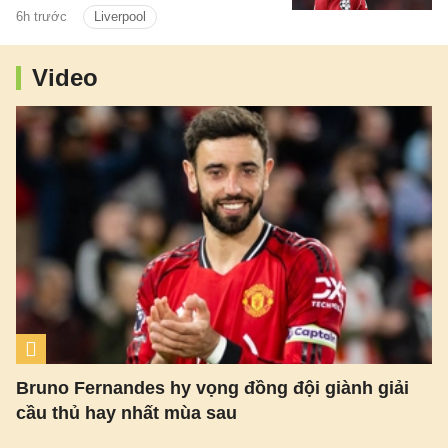
Germain tận dụng nhu cầu cấp thiết tìm
6h trước
Liverpool
người thay Mohamed Salah để đẩy giá
Bradley Barcola lên mức rất cao.
Video
Bruno Fernandes hy vọng đồng đội giành giải
cầu thủ hay nhất mùa sau