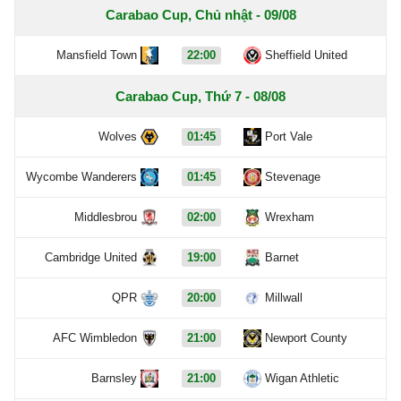
Carabao Cup, Chủ nhật - 09/08
Mansfield Town
22:00
Sheffield United
Carabao Cup, Thứ 7 - 08/08
Wolves
01:45
Port Vale
Wycombe Wanderers
01:45
Stevenage
Middlesbrou
02:00
Wrexham
Cambridge United
19:00
Barnet
QPR
20:00
Millwall
AFC Wimbledon
21:00
Newport County
Barnsley
21:00
Wigan Athletic