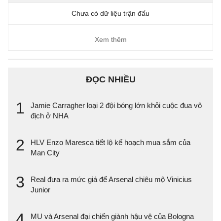
Chưa có dữ liệu trận đấu
Xem thêm
ĐỌC NHIỀU
1
Jamie Carragher loại 2 đội bóng lớn khỏi cuộc đua vô
địch ở NHA
2
HLV Enzo Maresca tiết lộ kế hoạch mua sắm của
Man City
3
Real đưa ra mức giá để Arsenal chiêu mộ Vinicius
Junior
4
MU và Arsenal đại chiến giành hậu vệ của Bologna