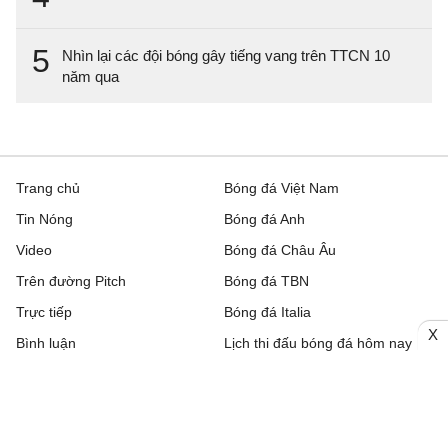
5
Nhìn lại các đội bóng gây tiếng vang trên TTCN 10
năm qua
Trang chủ
Bóng đá Việt Nam
Tin Nóng
Bóng đá Anh
Video
Bóng đá Châu Âu
Trên đường Pitch
Bóng đá TBN
Trực tiếp
Bóng đá Italia
X
Bình luận
Lịch thi đấu bóng đá hôm nay
Nhận định bóng đá
Kết quả bóng đá
Chuyển nhượng
Bảng xếp hạng
Hậu trường