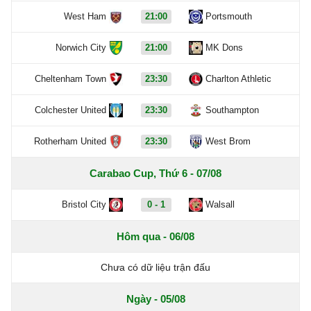
West Ham
21:00
Portsmouth
Norwich City
21:00
MK Dons
Cheltenham Town
23:30
Charlton Athletic
Colchester United
23:30
Southampton
Rotherham United
23:30
West Brom
Carabao Cup, Thứ 6 - 07/08
Bristol City
0 - 1
Walsall
Hôm qua - 06/08
Chưa có dữ liệu trận đấu
Ngày - 05/08