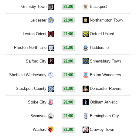
Grimsby Town
21:00
Blackpool
Leicester
21:00
Northampton Town
Leyton Orient
21:00
Oxford United
Preston North End
21:00
Huddersfiel
Salford City
21:00
Shrewsbury Town
Sheffield Wednesday
21:00
Bolton Wanderers
Stockport County
21:00
Doncaster Rovers
Stoke City
21:00
Oldham Athletic
Swansea
21:00
Birmingham City
Watford
21:00
Crawley Town