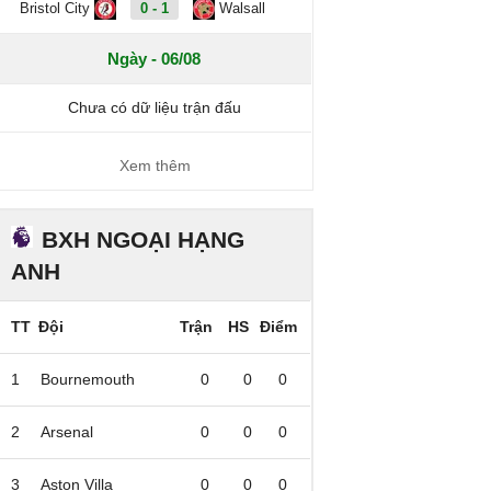
Bristol City
0 - 1
Walsall
Ngày - 06/08
Chưa có dữ liệu trận đấu
Xem thêm
BXH NGOẠI HẠNG
ANH
TT
Đội
Trận
HS
Điểm
1
Bournemouth
0
0
0
2
Arsenal
0
0
0
3
Aston Villa
0
0
0