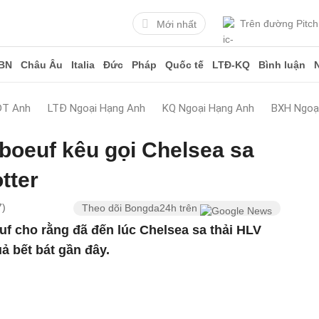
Trên đường Pitch
Mới nhất
BN
Châu Âu
Italia
Đức
Pháp
Quốc tế
LTĐ-KQ
Bình luận
ĐT Anh
LTĐ Ngoại Hạng Anh
KQ Ngoại Hạng Anh
BXH Ngoạ
boeuf kêu gọi Chelsea sa
tter
7)
Theo dõi Bongda24h trên
f cho rằng đã đến lúc Chelsea sa thải HLV
ả bết bát gần đây.