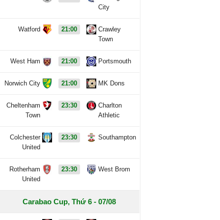
City
Watford
21:00
Crawley
Town
West Ham
21:00
Portsmouth
Norwich City
21:00
MK Dons
Cheltenham
23:30
Charlton
Town
Athletic
Colchester
23:30
Southampton
United
Rotherham
23:30
West Brom
United
Carabao Cup, Thứ 6 - 07/08