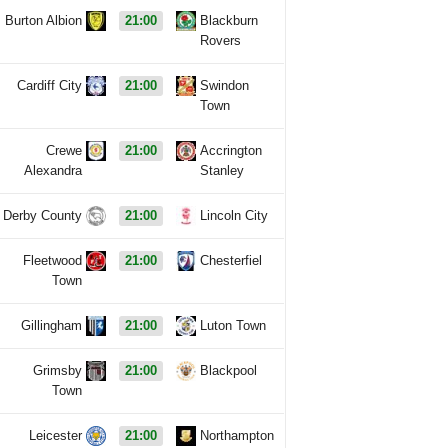
Burton Albion
21:00
Blackburn
Rovers
Cardiff City
21:00
Swindon
Town
Crewe
21:00
Accrington
Alexandra
Stanley
Derby County
21:00
Lincoln City
Fleetwood
21:00
Chesterfiel
Town
Gillingham
21:00
Luton Town
Grimsby
21:00
Blackpool
Town
Leicester
21:00
Northampton