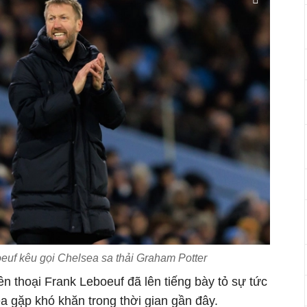
euf kêu gọi Chelsea sa thải Graham Potter
n thoại Frank Leboeuf đã lên tiếng bày tỏ sự tức
a gặp khó khăn trong thời gian gần đây.