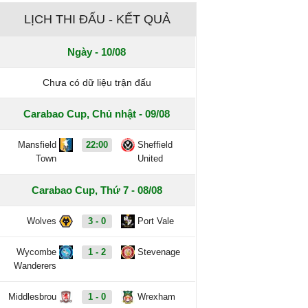
LỊCH THI ĐẤU - KẾT QUẢ
Ngày - 10/08
Chưa có dữ liệu trận đấu
Carabao Cup, Chủ nhật - 09/08
Mansfield
22:00
Sheffield
Town
United
Carabao Cup, Thứ 7 - 08/08
Wolves
3 - 0
Port Vale
Wycombe
1 - 2
Stevenage
Wanderers
Middlesbrou
1 - 0
Wrexham