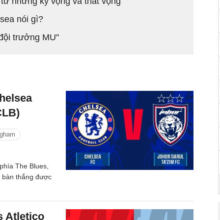
từ những kỳ vọng và thất vọng
sea nói gì?
đội trưởng MU"
helsea
CLB)
ngham
phía The Blues,
u bàn thắng được
 Atletico