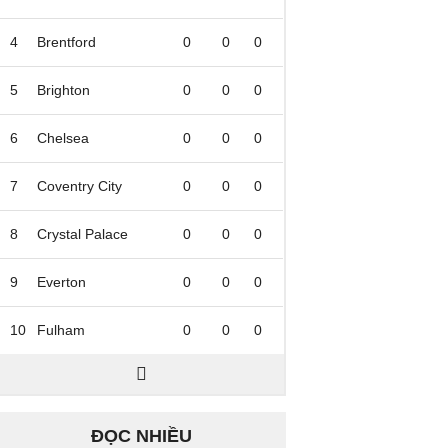
4
Brentford
0
0
0
5
Brighton
0
0
0
6
Chelsea
0
0
0
7
Coventry City
0
0
0
8
Crystal Palace
0
0
0
9
Everton
0
0
0
10
Fulham
0
0
0
ĐỌC NHIỀU