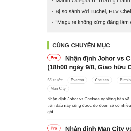
Martin Odegaard: Trưởng thành 
Bị so sánh với Tuchel, HLV Chel
"Maguire không xứng đáng làm 
CÙNG CHUYÊN MỤC
Nhận định Johor vs C
Pro
(18h00 ngày 9/8, Giao hữu 
58' trước
Everton
Chelsea
Birmi
Man City
Nhận định Johor vs Chelsea nghiêng hẳn về 
trận đấu này cũng được dự đoán sẽ có nhiề
ghi.
Nhận định Man City vs
Pro