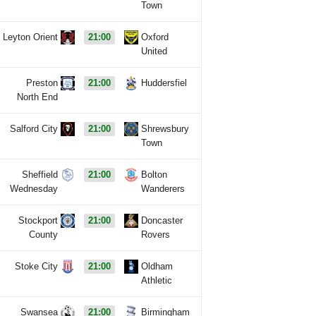
Town
Leyton Orient
21:00
Oxford
United
Preston
21:00
Huddersfiel
North End
Salford City
21:00
Shrewsbury
Town
Sheffield
21:00
Bolton
Wednesday
Wanderers
Stockport
21:00
Doncaster
County
Rovers
Stoke City
21:00
Oldham
Athletic
Swansea
21:00
Birmingham