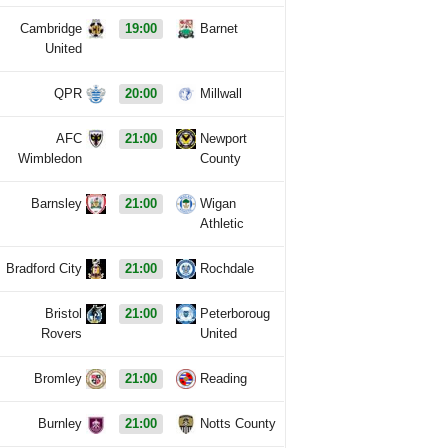
Cambridge
19:00
Barnet
United
QPR
20:00
Millwall
AFC
21:00
Newport
Wimbledon
County
Barnsley
21:00
Wigan
Athletic
Bradford City
21:00
Rochdale
Bristol
21:00
Peterboroug
Rovers
United
Bromley
21:00
Reading
Burnley
21:00
Notts County