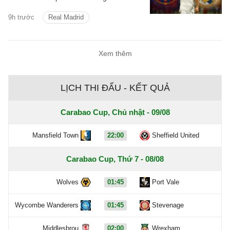
triệu euro để hy vọng có được điều mình
9h trước
Real Madrid
cần.
Xem thêm
LỊCH THI ĐẤU - KẾT QUẢ
Carabao Cup, Chủ nhật - 09/08
Mansfield Town
22:00
Sheffield United
Carabao Cup, Thứ 7 - 08/08
Wolves
01:45
Port Vale
Wycombe Wanderers
01:45
Stevenage
Middlesbrou
02:00
Wrexham