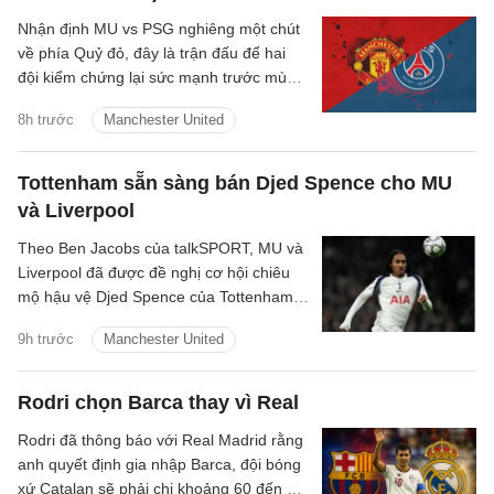
Nhận định MU vs PSG nghiêng một chút
về phía Quỷ đỏ, đây là trận đấu để hai
đội kiểm chứng lại sức mạnh trước mùa
giải mới.
8h trước
Manchester United
Tottenham sẵn sàng bán Djed Spence cho MU
và Liverpool
Theo Ben Jacobs của talkSPORT, MU và
Liverpool đã được đề nghị cơ hội chiêu
mộ hậu vệ Djed Spence của Tottenham
Hotspur.
9h trước
Manchester United
Rodri chọn Barca thay vì Real
Rodri đã thông báo với Real Madrid rằng
anh quyết định gia nhập Barca, đội bóng
xứ Catalan sẽ phải chi khoảng 60 đến 70