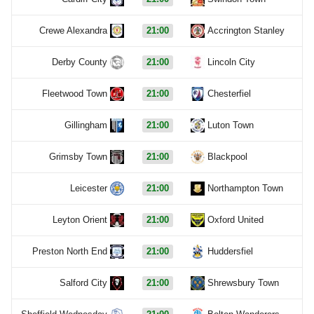
Crewe Alexandra
21:00
Accrington Stanley
Derby County
21:00
Lincoln City
Fleetwood Town
21:00
Chesterfiel
Gillingham
21:00
Luton Town
Grimsby Town
21:00
Blackpool
Leicester
21:00
Northampton Town
Leyton Orient
21:00
Oxford United
Preston North End
21:00
Huddersfiel
Salford City
21:00
Shrewsbury Town