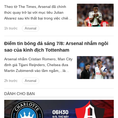
Theo tờ The Times, Arsenal đã chính
thức quay trở lại với mục tiêu Julian
Alvarez sau khi thất bại trong việc chiêu
mộ Vinicius Jr từ Real.
1h trước
Arsenal
Điểm tin bóng đá sáng 7/8: Arsenal nhắm ngôi
sao của kình địch Tottenham
Arsenal nhắm Cristian Romero, Man City
định giá Tijjani Reijnders, Chelsea đưa
Martin Zubimendi vào tầm ngắm,...là
những tin tức bóng đá nổi bật trong Điểm
2h trước
Arsenal
tin bóng đá sáng 31/7.