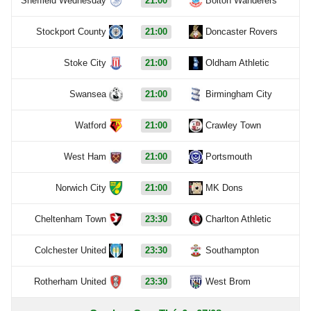
Sheffield Wednesday
21:00
Bolton Wanderers
Stockport County
21:00
Doncaster Rovers
Stoke City
21:00
Oldham Athletic
Swansea
21:00
Birmingham City
Watford
21:00
Crawley Town
West Ham
21:00
Portsmouth
Norwich City
21:00
MK Dons
Cheltenham Town
23:30
Charlton Athletic
Colchester United
23:30
Southampton
Rotherham United
23:30
West Brom