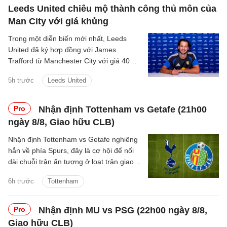
Leeds United chiêu mộ thành công thủ môn của
Man City với giá khủng
Trong một diễn biến mới nhất, Leeds
United đã ký hợp đồng với James
Trafford từ Manchester City với giá 40
triệu bảng cộng thêm các khoản phí bổ
5h trước
Leeds United
sung.
Pro
Nhận định Tottenham vs Getafe (21h00
ngày 8/8, Giao hữu CLB)
Nhận định Tottenham vs Getafe nghiêng
hẳn về phía Spurs, đây là cơ hội để nối
dài chuỗi trận ấn tượng ở loạt trận giao
hữu Hè 2026.
6h trước
Tottenham
Pro
Nhận định MU vs PSG (22h00 ngày 8/8,
Giao hữu CLB)