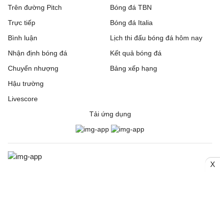
Trên đường Pitch
Bóng đá TBN
Trực tiếp
Bóng đá Italia
Bình luận
Lịch thi đấu bóng đá hôm nay
Nhận định bóng đá
Kết quả bóng đá
Chuyển nhượng
Bảng xếp hạng
Hậu trường
Livescore
Tải ứng dụng
X
© 2006. Trang thông tin điện tử tổng hợp Bongda24h.vn
CƠ QUAN CHỦ QUẢN: Công ty Cổ phần Truyền thông Quốc tế
INCOM
Giấy phép số: 150/GP-SVHTT cấp ngày 03/4/2026 bởi Sở Văn