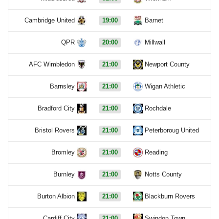
Cambridge United
19:00
Barnet
QPR
20:00
Millwall
AFC Wimbledon
21:00
Newport County
Barnsley
21:00
Wigan Athletic
Bradford City
21:00
Rochdale
Bristol Rovers
21:00
Peterboroug United
Bromley
21:00
Reading
Burnley
21:00
Notts County
Burton Albion
21:00
Blackburn Rovers
Cardiff City
21:00
Swindon Town