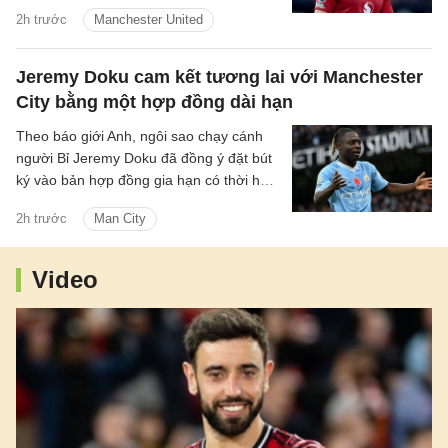
mộ một hậu vệ cánh trái thành mục tiêu
2h trước
Manchester United
trọng tâm tiếp theo trên thị trường
chuyển nhượng hè năm nay.
Jeremy Doku cam kết tương lai với Manchester
City bằng một hợp đồng dài hạn
Theo báo giới Anh, ngôi sao chạy cánh
người Bỉ Jeremy Doku đã đồng ý đặt bút
ký vào bản hợp đồng gia hạn có thời hạn
5 năm với Manchester City.
2h trước
Man City
Video