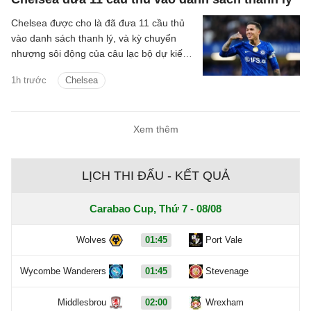
Chelsea được cho là đã đưa 11 cầu thủ
vào danh sách thanh lý, và kỳ chuyển
nhượng sôi động của câu lạc bộ dự kiến
sẽ tiếp tục diễn ra.
1h trước
Chelsea
Xem thêm
LỊCH THI ĐẤU - KẾT QUẢ
Carabao Cup, Thứ 7 - 08/08
Wolves
01:45
Port Vale
Wycombe Wanderers
01:45
Stevenage
Middlesbrou
02:00
Wrexham