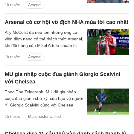
1h trước
Arsenal
Junior đang tiến gần hơn tới khả năng
tiếp tục gắn bó với Real Madrid.
Arsenal có cơ hội vô địch NHA mùa tới cao nhất
Ally McCoist đã nêu tên những ứng cử
viên tiềm năng có thể thách thức Arsenal,
khi đội bóng của Mikel Arteta chuẩn bị
bảo vệ chức vô địch Premier League.
1h trước
Arsenal
MU gia nhập cuộc đua giành Giorgio Scalvini
với Chelsea
Theo The Telegraph, MU đã gia nhập
cuộc đua giành chữ ký của hậu vệ người
Ý, Giorgio Scalvini cùng với Chelsea.
1h trước
Manchester United
Chelsea đưa 11 cầu thủ vào danh sách thanh lý