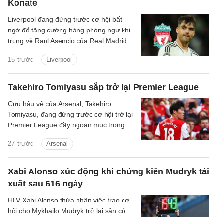
Konate
Liverpool đang đứng trước cơ hội bất
ngờ để tăng cường hàng phòng ngự khi
trung vệ Raul Asencio của Real Madrid
được cho là có thể rời sân Bernabeu
15' trước
Liverpool
trong kỳ chuyển nhượng mùa hè này.
Takehiro Tomiyasu sắp trở lại Premier League
Cựu hậu vệ của Arsenal, Takehiro
Tomiyasu, đang đứng trước cơ hội trở lại
Premier League đầy ngoạn mục trong
màu áo Crystal Palace.
27' trước
Arsenal
Xabi Alonso xúc động khi chứng kiến Mudryk tái
xuất sau 616 ngày
HLV Xabi Alonso thừa nhận việc trao cơ
hội cho Mykhailo Mudryk trở lại sân cỏ