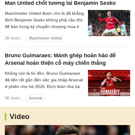
Man United chốt tương lai Benjamin Sesko
Manchester United được cho là đã khẳng
định Benjamin Sesko không phải cầu thủ
để bán trong kỳ chuyển nhượng mùa hè
năm nay, bất chấp sự quan tâm mạnh
38' trước
Manchester United
mẽ từ Bayern Munich và Barcelona.
Bruno Guimaraes: Mảnh ghép hoàn hảo để
Arsenal hoàn thiện cỗ máy chiến thắng
Không còn là tin đồn, Bruno Guimaraes
đã tiến rất gần đến việc gia nhập Arsenal
ở phiên chợ hè 2026. Đích thân nhà báo
uy tín David Ornstein đã lên tiếng xác
56' trước
Arsenal
nhận thương vụ sắp sửa được hoàn tất.
Dự kiến theo lịch tiền vệ người Brazil sẽ
bay về London trong hôm nay, bắt đầu
Video
buổi kiểm tra y tế và hoàn tất các thủ tục
còn lại để chuẩn bị cho ra mắt đội bóng
mới.