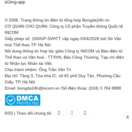
© 2006. Trang thông tin điện tử tổng hợp Bongda24h.vn
CƠ QUAN CHỦ QUẢN: Công ty Cổ phần Truyền thông Quốc tế
INCOM
Giấy phép số: 150/GP-SVHTT cấp ngày 03/4/2026 bởi Sở Văn
hoá Thể thao TP. Hà Nội
Nội dung thông tin hợp tác giữa Công ty INCOM và Báo điện tử
Thể thao và Văn hoá - TTXVN, Báo Công Thương, Tạp chí điện
tử Nhân lực Nhân tài Việt.
Chịu trách nhiệm: Ông Trần Văn Trí
Địa chỉ: Tầng 3, Tòa nhà IC, số 82 phố Duy Tân, Phường Cầu
Giấy, TP. Hà Nội
Email: bongda24h@incom.vn /Số điện thoại: (024) 3.784 8888
RSS
|
Theo dõi chúng tôi
X
Liên hệ
Quảng cáo
(024) 3.784 8888