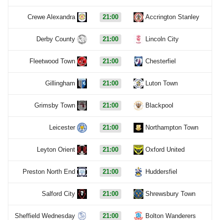
Crewe Alexandra
21:00
Accrington Stanley
Derby County
21:00
Lincoln City
Fleetwood Town
21:00
Chesterfiel
Gillingham
21:00
Luton Town
Grimsby Town
21:00
Blackpool
Leicester
21:00
Northampton Town
Leyton Orient
21:00
Oxford United
Preston North End
21:00
Huddersfiel
Salford City
21:00
Shrewsbury Town
Sheffield Wednesday
21:00
Bolton Wanderers