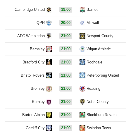
Cambridge United
19:00
Barnet
QPR
20:00
Millwall
AFC Wimbledon
21:00
Newport County
Barnsley
21:00
Wigan Athletic
Bradford City
21:00
Rochdale
Bristol Rovers
21:00
Peterboroug United
Bromley
21:00
Reading
Burnley
21:00
Notts County
Burton Albion
21:00
Blackburn Rovers
Cardiff City
21:00
Swindon Town