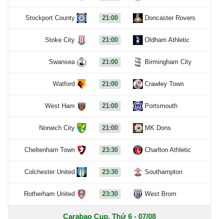
Stockport County
21:00
Doncaster Rovers
Stoke City
21:00
Oldham Athletic
Swansea
21:00
Birmingham City
Watford
21:00
Crawley Town
West Ham
21:00
Portsmouth
Norwich City
21:00
MK Dons
Cheltenham Town
23:30
Charlton Athletic
Colchester United
23:30
Southampton
Rotherham United
23:30
West Brom
Carabao Cup, Thứ 6 - 07/08