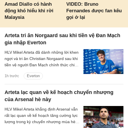
Amad Diallo có hành
VIDEO: Bruno
động khó hiểu khi rời
Fernandes được fan kêu
Malaysia
gọi ở lại
Arteta tri ân Norgaard sau khi tiền vệ Đan Mạch
gia nhập Everton
HLV Mikel Arteta đã dành những lời khen
ngợi và tri ân Christian Norgaard sau khi
tiền vệ người Đan Mạch chính thức chia
tay Arsenal để chuyển sang khoác áo
1h trước
Everton
Everton trong thương vụ trị giá 7 triệu
bảng.
Arteta lạc quan về kế hoạch chuyển nhượng
của Arsenal hè này
HLV Mikel Arteta khẳng định Arsenal vẫn
rất lạc quan về kế hoạch tăng cường lực
lượng trong kỳ chuyển nhượng mùa hè,
bất chấp việc mục tiêu hàng đầu Vinicius