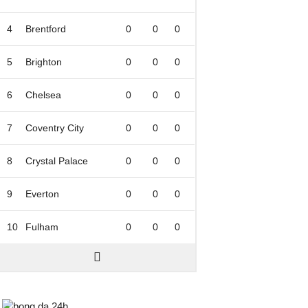
4
Brentford
0
0
0
5
Brighton
0
0
0
6
Chelsea
0
0
0
7
Coventry City
0
0
0
8
Crystal Palace
0
0
0
9
Everton
0
0
0
10
Fulham
0
0
0