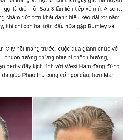
ol hồi tháng 9, một lời chỉ trích gay gắt mà huyền
gọi là điên rồ. Sau 3 lần liên tiếp về nhì, Arsenal
g chấm dứt cơn khát danh hiệu kéo dài 22 năm
, khi chỉ còn hai trận đấu nữa gặp Burnley và
n City hồi tháng trước, cuộc đua giành chức vô
ắc London tưởng chừng như bị chệch hướng,
rận derby đầy kịch tính với West Ham đang đứng
 đã giúp Pháo thủ củng cố ngôi đầu, hơn Man