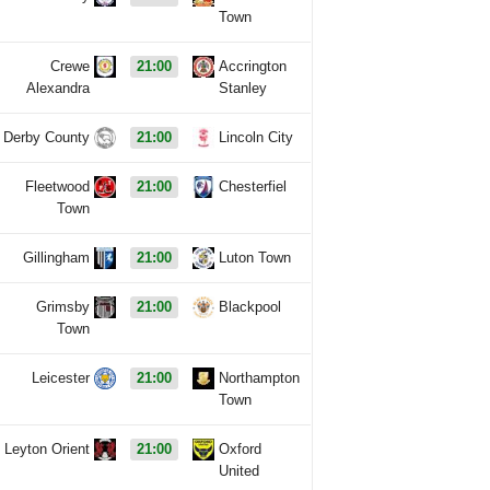
Town
Crewe
21:00
Accrington
Alexandra
Stanley
Derby County
21:00
Lincoln City
Fleetwood
21:00
Chesterfiel
Town
Gillingham
21:00
Luton Town
Grimsby
21:00
Blackpool
Town
Leicester
21:00
Northampton
Town
Leyton Orient
21:00
Oxford
United