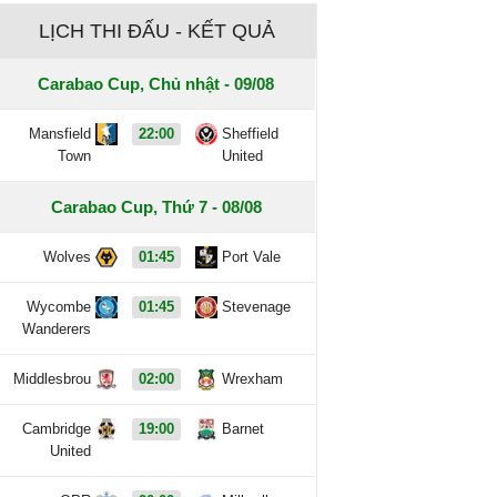
LỊCH THI ĐẤU - KẾT QUẢ
Carabao Cup, Chủ nhật - 09/08
Mansfield
22:00
Sheffield
Town
United
Carabao Cup, Thứ 7 - 08/08
Wolves
01:45
Port Vale
Wycombe
01:45
Stevenage
Wanderers
Middlesbrou
02:00
Wrexham
Cambridge
19:00
Barnet
United