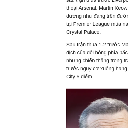
sau trận thua trước Liverpo
thoại Arsenal, Martin Keown 
dường như đang trên đườn
tại Premier League mùa này
Crystal Palace.
Sau trận thua 1-2 trước Ma
địch của đội bóng phía b
nhưng chiến thắng trong t
trước nguy cơ xuống hạng,
City 5 điểm.