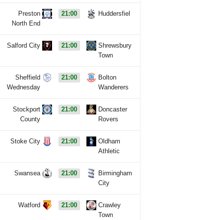
Preston
21:00
Huddersfiel
North End
Salford City
21:00
Shrewsbury
Town
Sheffield
21:00
Bolton
Wednesday
Wanderers
Stockport
21:00
Doncaster
County
Rovers
Stoke City
21:00
Oldham
Athletic
Swansea
21:00
Birmingham
City
Watford
21:00
Crawley
Town