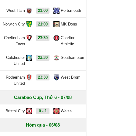
West Ham
21:00
Portsmouth
Norwich City
21:00
MK Dons
Cheltenham
23:30
Charlton
Town
Athletic
Colchester
23:30
Southampton
United
Rotherham
23:30
West Brom
United
Carabao Cup, Thứ 6 - 07/08
Bristol City
0 - 1
Walsall
Hôm qua - 06/08