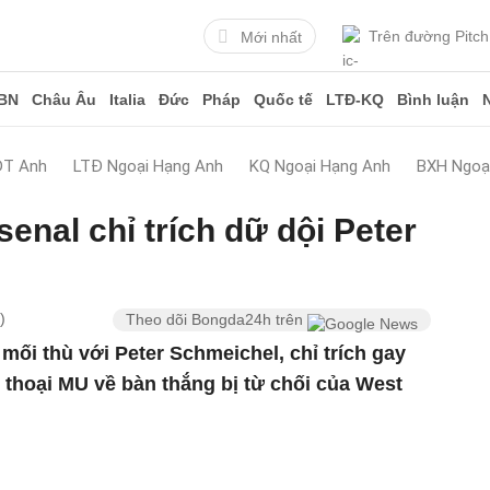
Trên đường Pitch
Mới nhất
BN
Châu Âu
Italia
Đức
Pháp
Quốc tế
LTĐ-KQ
Bình luận
ĐT Anh
LTĐ Ngoại Hạng Anh
KQ Ngoại Hạng Anh
BXH Ngoạ
enal chỉ trích dữ dội Peter
)
Theo dõi Bongda24h trên
mối thù với Peter Schmeichel, chỉ trích gay
thoại MU về bàn thắng bị từ chối của West