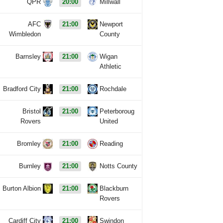
QPR
20:00
Millwall
AFC
21:00
Newport
Wimbledon
County
Barnsley
21:00
Wigan
Athletic
Bradford City
21:00
Rochdale
Bristol
21:00
Peterboroug
Rovers
United
Bromley
21:00
Reading
Burnley
21:00
Notts County
Burton Albion
21:00
Blackburn
Rovers
Cardiff City
21:00
Swindon