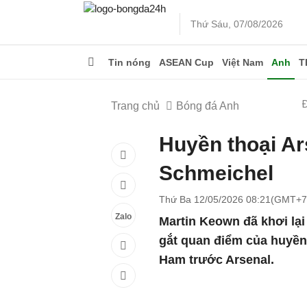
Thứ Sáu, 07/08/2026
Tin nóng
ASEAN Cup
Việt Nam
Anh
T
Trang chủ
Bóng đá Anh
Huyền thoại Ars
Schmeichel
Thứ Ba 12/05/2026 08:21(GMT+7
Zalo
Martin Keown đã khơi lại 
gắt quan điểm của huyền 
Ham trước Arsenal.