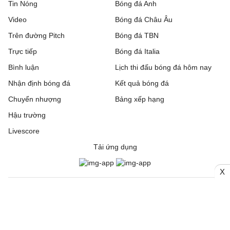
Tin Nóng
Bóng đá Anh
Video
Bóng đá Châu Âu
Trên đường Pitch
Bóng đá TBN
Trực tiếp
Bóng đá Italia
Bình luận
Lịch thi đấu bóng đá hôm nay
Nhận định bóng đá
Kết quả bóng đá
Chuyển nhượng
Bảng xếp hạng
Hậu trường
Livescore
Tải ứng dụng
X
© 2006. Trang thông tin điện tử tổng hợp Bongda24h.vn