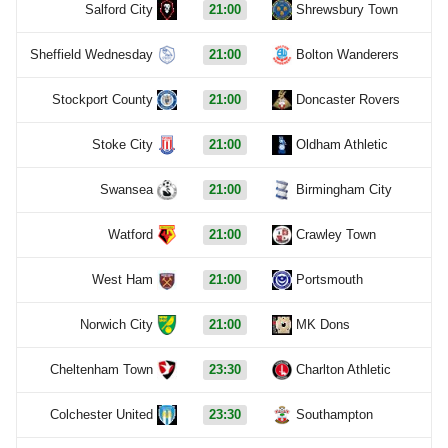
Salford City
21:00
Shrewsbury Town
Sheffield Wednesday
21:00
Bolton Wanderers
Stockport County
21:00
Doncaster Rovers
Stoke City
21:00
Oldham Athletic
Swansea
21:00
Birmingham City
Watford
21:00
Crawley Town
West Ham
21:00
Portsmouth
Norwich City
21:00
MK Dons
Cheltenham Town
23:30
Charlton Athletic
Colchester United
23:30
Southampton