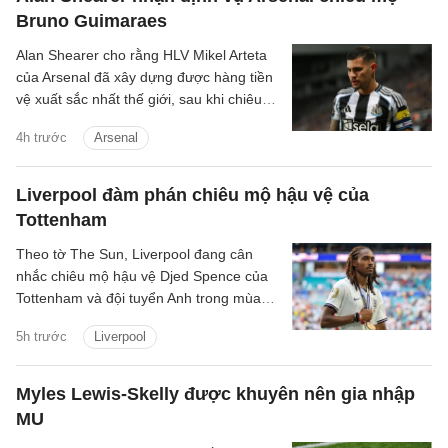
Bruno Guimaraes
Alan Shearer cho rằng HLV Mikel Arteta
của Arsenal đã xây dựng được hàng tiền
vệ xuất sắc nhất thế giới, sau khi chiêu
mộ Bruno Guimaraes.
4h trước
Arsenal
Liverpool đàm phán chiêu mộ hậu vệ của
Tottenham
Theo tờ The Sun, Liverpool đang cân
nhắc chiêu mộ hậu vệ Djed Spence của
Tottenham và đội tuyển Anh trong mùa
hè này.
5h trước
Liverpool
Myles Lewis-Skelly được khuyên nên gia nhập
MU