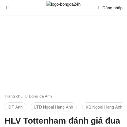
Đăng nhập
Trang chủ
Bóng đá Anh
ĐT Anh
LTĐ Ngoại Hạng Anh
KQ Ngoại Hạng Anh
HLV Tottenham đánh giá đua