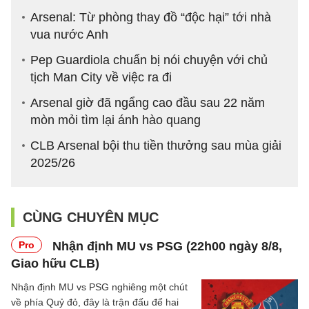
Arsenal: Từ phòng thay đồ “độc hại” tới nhà
vua nước Anh
Pep Guardiola chuẩn bị nói chuyện với chủ
tịch Man City về việc ra đi
Arsenal giờ đã ngẩng cao đầu sau 22 năm
mòn mỏi tìm lại ánh hào quang
CLB Arsenal bội thu tiền thưởng sau mùa giải
2025/26
CÙNG CHUYÊN MỤC
Pro
Nhận định MU vs PSG (22h00 ngày 8/8,
Giao hữu CLB)
Nhận định MU vs PSG nghiêng một chút
về phía Quỷ đỏ, đây là trận đấu để hai