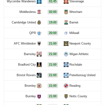
Wycombe Wanderers
01:45
Stevenage
Middlesbrou
02:00
Wrexham
Cambridge United
19:00
Barnet
QPR
20:00
Millwall
AFC Wimbledon
21:00
Newport County
Barnsley
21:00
Wigan Athletic
Bradford City
21:00
Rochdale
Bristol Rovers
21:00
Peterboroug United
Bromley
21:00
Reading
Burnley
21:00
Notts County