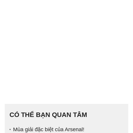
CÓ THỂ BẠN QUAN TÂM
Mùa giải đặc biệt của Arsenal!