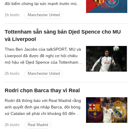
đội kiểm chứng lại sức mạnh trước mùa
giải mới.
1h trước
Manchester United
Tottenham sẵn sàng bán Djed Spence cho MU
và Liverpool
Theo Ben Jacobs của talkSPORT, MU và
Liverpool đã được đề nghị cơ hội chiêu
mộ hậu vệ Djed Spence của Tottenham
Hotspur.
2h trước
Manchester United
Rodri chọn Barca thay vì Real
Rodri đã thông báo với Real Madrid rằng
anh quyết định gia nhập Barca, đội bóng
xứ Catalan sẽ phải chi khoảng 60 đến 70
triệu euro để hy vọng có được điều mình
2h trước
Real Madrid
cần.