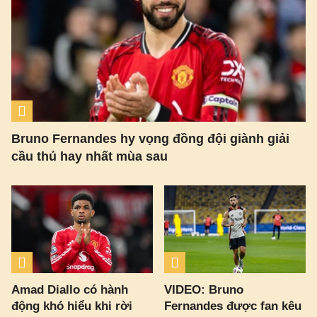
Bruno Fernandes hy vọng đồng đội giành giải
cầu thủ hay nhất mùa sau
Amad Diallo có hành
VIDEO: Bruno
động khó hiểu khi rời
Fernandes được fan kêu