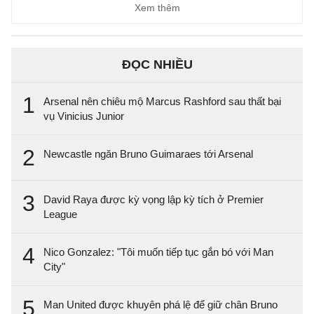
Xem thêm
ĐỌC NHIỀU
1
Arsenal nên chiêu mộ Marcus Rashford sau thất bại
vụ Vinicius Junior
2
Newcastle ngăn Bruno Guimaraes tới Arsenal
3
David Raya được kỳ vọng lập kỳ tích ở Premier
League
4
Nico Gonzalez: "Tôi muốn tiếp tục gắn bó với Man
City"
5
Man United được khuyên phá lệ để giữ chân Bruno