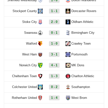
Sheffield Wednesday
1 - 0
Bolton Wanderers
Stockport County
1 - 1
Doncaster Rovers
Stoke City
2 - 0
Oldham Athletic
Swansea
0 - 1
Birmingham City
Watford
1 - 0
Crawley Town
West Ham
3 - 1
Portsmouth
Norwich City
4 - 1
MK Dons
Cheltenham Town
1 - 3
Charlton Athletic
Colchester United
0 - 2
Southampton
Rotherham United
1 - 4
West Brom