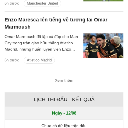
6h trước
Manchester United
cho sân Old Trafford.
Enzo Maresca lên tiếng về tương lai Omar
Marmoush
Omar Marmoush đã lập cú đúp cho Man
City trong trận giao hữu thắng Atletico
Madrid, nhưng huấn luyện viên Enzo
Maresca lại tỏ ra kín đáo về tương lai của
6h trước
Atletico Madrid
anh.
Xem thêm
LỊCH THI ĐẤU - KẾT QUẢ
Ngày - 12/08
Chưa có dữ liệu trận đấu