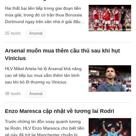
Hai thất bại liên tiếp trong giai đoạn tiền
mùa giải, trong đó có trận thua Borussia
Dortmund ngay trên sân nhà ở giải đấu
giao hữu thường niên Emirates Cup, rõ
15' trước
Arsenal
ràng không phải màn chạy đà mà người
hâm mộ Arsenal mong muốn.
Arsenal muốn mua thêm cầu thủ sau khi hụt
Vinicius
HLV Mikel Arteta hé lộ Arsenal khả năng
cao sẽ tiếp tục mua sắm thêm tân binh
sau khi bỏ lỡ thương vụ Vinicius.
38' trước
Arsenal
Enzo Maresca cập nhật về tương lai Rodri
Trước những tin đồn xoay quanh tương
lai Rodri, HLV Enzo Maresca cho biết tiền
vệ này đã trở lại Manchester chuẩn bị