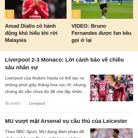
Amad Diallo có hành
VIDEO: Bruno
động khó hiểu khi rời
Fernandes được fan kêu
Malaysia
gọi ở lại
Liverpool 2-3 Monaco: Lời cảnh báo về chiều
sâu nhân sự
Liverpool của Andoni Iraola có thể tạo ra
những phút giây thăng hoa rực rỡ, nhưng
chừng đó vẫn chưa đủ để che lấp những
vết nứt trong hệ thống. Tập thể này có
5h trước
Liverpool
thể bùng lên dữ dội khi mọi mắt xích vận
hành đúng nhịp, song lại dễ chao đảo khi
cường độ suy giảm và sự kết nối bắt đầu
MU vượt mặt Arsenal vụ cầu thủ của Leicester
đứt gãy.
Theo BBC Sport, MU đang đàm phán để