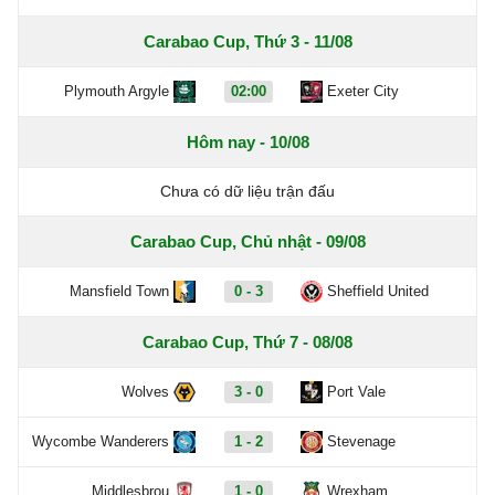
Carabao Cup, Thứ 3 - 11/08
Plymouth Argyle
02:00
Exeter City
Hôm nay - 10/08
Chưa có dữ liệu trận đấu
Carabao Cup, Chủ nhật - 09/08
Mansfield Town
0 - 3
Sheffield United
Carabao Cup, Thứ 7 - 08/08
Wolves
3 - 0
Port Vale
Wycombe Wanderers
1 - 2
Stevenage
Middlesbrou
1 - 0
Wrexham