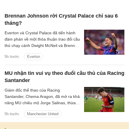
Brennan Johnson rời Crystal Palace chỉ sau 6
tháng?
Everton và Crystal Palace đã tiến hành
đàm phán về một thỏa thuận trao đổi cầu
thủ chạy cánh Dwight McNeil và Brennan
Johnson.
5h trước
Everton
MU nhận tin vui vụ theo đuổi cầu thủ của Racing
Santander
Giám đốc thể thao của Racing
Santander, Chema Aragon, đã mở ra khả
năng MU chiêu mộ Jorge Salinas, thừa
nhận sao trẻ này có thể ra đi nếu được
5h trước
Manchester United
các ông lớn tiếp cận.