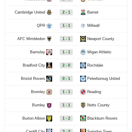
Cambridge United
2 - 1
Barnet
QPR
1 - 1
Millwall
AFC Wimbledon
1 - 1
Newport County
Barnsley
1 - 1
Wigan Athletic
Bradford City
2 - 0
Rochdale
Bristol Rovers
0 - 1
Peterboroug United
Bromley
1 - 1
Reading
Burnley
1 - 1
Notts County
Burton Albion
1 - 2
Blackburn Rovers
Cardiff City
3 - 2
Swindon Town