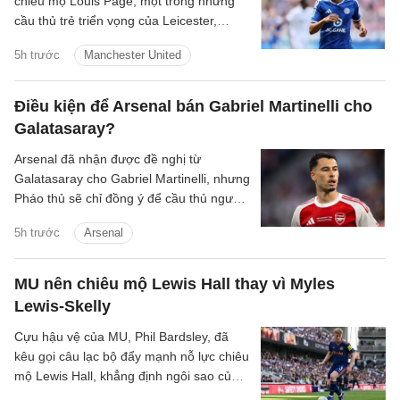
chiêu mộ Louis Page, một trong những
cầu thủ trẻ triển vọng của Leicester,
người cũng được Arsenal quan tâm.
5h trước
Manchester United
Điều kiện để Arsenal bán Gabriel Martinelli cho
Galatasaray?
Arsenal đã nhận được đề nghị từ
Galatasaray cho Gabriel Martinelli, nhưng
Pháo thủ sẽ chỉ đồng ý để cầu thủ người
Brazil ra đi nếu có một cầu thủ chạy cánh
5h trước
Arsenal
mới.
MU nên chiêu mộ Lewis Hall thay vì Myles
Lewis-Skelly
Cựu hậu vệ của MU, Phil Bardsley, đã
kêu gọi câu lạc bộ đẩy mạnh nỗ lực chiêu
mộ Lewis Hall, khẳng định ngôi sao của
Newcastle sẽ là sự bổ sung hoàn hảo