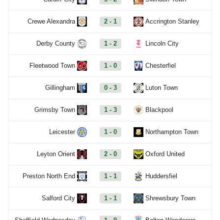
Crewe Alexandra
2 - 1
Accrington Stanley
Derby County
1 - 2
Lincoln City
Fleetwood Town
1 - 0
Chesterfiel
Gillingham
0 - 3
Luton Town
Grimsby Town
1 - 3
Blackpool
Leicester
1 - 0
Northampton Town
Leyton Orient
2 - 0
Oxford United
Preston North End
1 - 1
Huddersfiel
Salford City
1 - 1
Shrewsbury Town