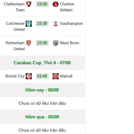
Cheltenham
23:30
Charlton
Town
Athletic
Colchester
23:30
Southampton
United
Rotherham
23:30
West Brom
United
Carabao Cup, Thứ 6 - 07/08
Bristol City
01:45
Walsall
Hôm nay - 06/08
Chưa có dữ liệu trận đấu
Hôm qua - 05/08
Chưa có dữ liệu trận đấu