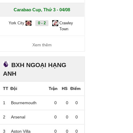
Carabao Cup, Thứ 3 - 04/08
York City
0 - 2
Crawley
Town
Xem thêm
BXH NGOẠI HẠNG
ANH
TT
Đội
Trận
HS
Điểm
1
Bournemouth
0
0
0
2
Arsenal
0
0
0
3
Aston Villa
0
0
0