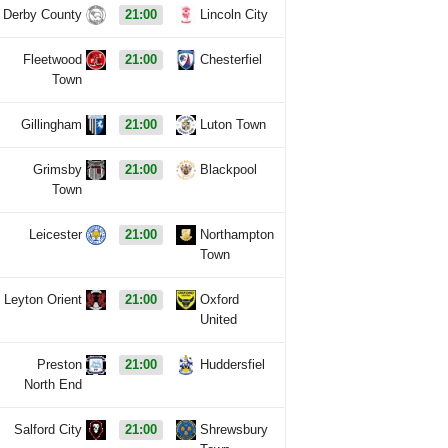
Derby County
21:00
Lincoln City
Fleetwood
21:00
Chesterfiel
Town
Gillingham
21:00
Luton Town
Grimsby
21:00
Blackpool
Town
Leicester
21:00
Northampton
Town
Leyton Orient
21:00
Oxford
United
Preston
21:00
Huddersfiel
North End
Salford City
21:00
Shrewsbury