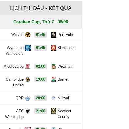
LỊCH THI ĐẤU - KẾT QUẢ
Carabao Cup, Thứ 7 - 08/08
Wolves
01:45
Port Vale
Wycombe
01:45
Stevenage
Wanderers
Middlesbrou
02:00
Wrexham
Cambridge
19:00
Barnet
United
QPR
20:00
Millwall
AFC
21:00
Newport
Wimbledon
County