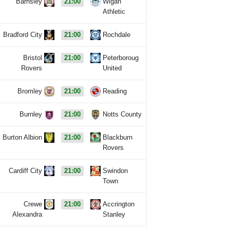
Barnsley
21:00
Wigan
Athletic
Bradford City
21:00
Rochdale
Bristol
21:00
Peterboroug
Rovers
United
Bromley
21:00
Reading
Burnley
21:00
Notts County
Burton Albion
21:00
Blackburn
Rovers
Cardiff City
21:00
Swindon
Town
Crewe
21:00
Accrington
Alexandra
Stanley