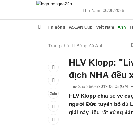
Thứ Năm, 06/08/2026
Tin nóng
ASEAN Cup
Việt Nam
Anh
T
Trang chủ
Bóng đá Anh
HLV Klopp: "Li
địch NHA đều 
Thứ Sáu 26/04/2019 06:05(GMT+
Zalo
HLV Klopp chia sẻ về cu
người Đức tuyên bố dù 
giải này đều rất xứng đá