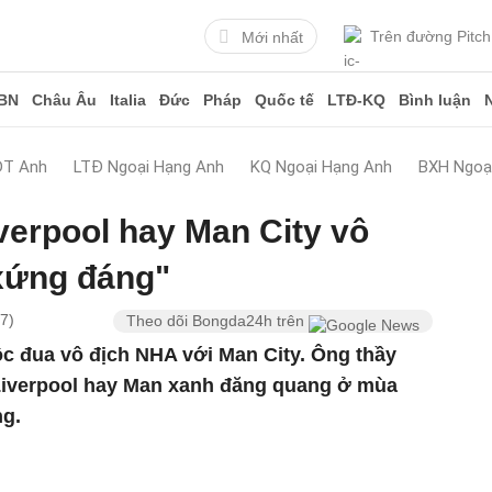
Trên đường Pitch
Mới nhất
BN
Châu Âu
Italia
Đức
Pháp
Quốc tế
LTĐ-KQ
Bình luận
ĐT Anh
LTĐ Ngoại Hạng Anh
KQ Ngoại Hạng Anh
BXH Ngoạ
verpool hay Man City vô
xứng đáng"
7)
Theo dõi Bongda24h trên
ộc đua vô địch NHA với Man City. Ông thầy
Liverpool hay Man xanh đăng quang ở mùa
ng.