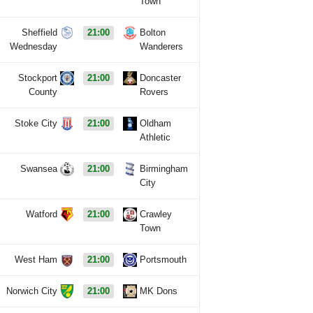
Town
Sheffield
21:00
Bolton
Wednesday
Wanderers
Stockport
21:00
Doncaster
County
Rovers
Stoke City
21:00
Oldham
Athletic
Swansea
21:00
Birmingham
City
Watford
21:00
Crawley
Town
West Ham
21:00
Portsmouth
Norwich City
21:00
MK Dons