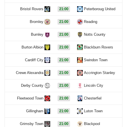
Bristol Rovers
21:00
Peterboroug United
Bromley
21:00
Reading
Burnley
21:00
Notts County
Burton Albion
21:00
Blackburn Rovers
Cardiff City
21:00
Swindon Town
Crewe Alexandra
21:00
Accrington Stanley
Derby County
21:00
Lincoln City
Fleetwood Town
21:00
Chesterfiel
Gillingham
21:00
Luton Town
Grimsby Town
21:00
Blackpool