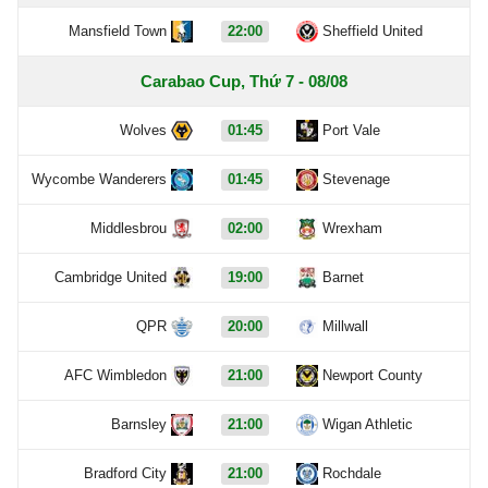
Mansfield Town
22:00
Sheffield United
Carabao Cup, Thứ 7 - 08/08
Wolves
01:45
Port Vale
Wycombe Wanderers
01:45
Stevenage
Middlesbrou
02:00
Wrexham
Cambridge United
19:00
Barnet
QPR
20:00
Millwall
AFC Wimbledon
21:00
Newport County
Barnsley
21:00
Wigan Athletic
Bradford City
21:00
Rochdale