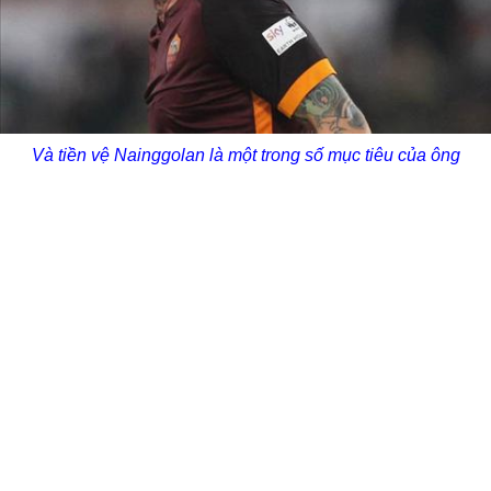
Và tiền vệ Nainggolan là một trong số mục tiêu của ông