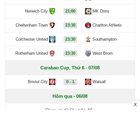
Norwich City
21:00
MK Dons
Cheltenham Town
23:30
Charlton Athletic
Colchester United
23:30
Southampton
Rotherham United
23:30
West Brom
Carabao Cup, Thứ 6 - 07/08
Bristol City
0 - 1
Walsall
Hôm qua - 06/08
X
Chưa có dữ liệu trận đấu
Ngày - 05/08
Chưa có dữ liệu trận đấu