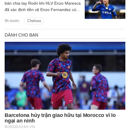
bản chia tay Rodri khi HLV Enzo Maresca
đã xác định tiền vệ Enzo Fernandez của
Chelsea là mục tiêu ưu tiên để thay thế
5h trước
Chelsea
ngôi sao người Tây Ban Nha.