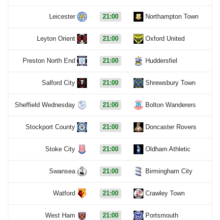
Leicester
21:00
Northampton Town
Leyton Orient
21:00
Oxford United
Preston North End
21:00
Huddersfiel
Salford City
21:00
Shrewsbury Town
Sheffield Wednesday
21:00
Bolton Wanderers
Stockport County
21:00
Doncaster Rovers
Stoke City
21:00
Oldham Athletic
Swansea
21:00
Birmingham City
Watford
21:00
Crawley Town
West Ham
21:00
Portsmouth