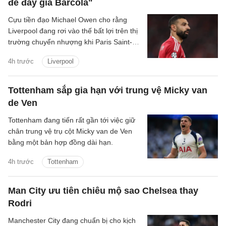
để đẩy giá Barcola"
Cựu tiền đạo Michael Owen cho rằng
Liverpool đang rơi vào thế bất lợi trên thị
trường chuyển nhượng khi Paris Saint-
Germain tận dụng nhu cầu cấp thiết tìm
4h trước
Liverpool
người thay Mohamed Salah để đẩy giá
Bradley Barcola lên mức rất cao.
Tottenham sắp gia hạn với trung vệ Micky van
de Ven
Tottenham đang tiến rất gần tới việc giữ
chân trung vệ trụ cột Micky van de Ven
bằng một bản hợp đồng dài hạn.
4h trước
Tottenham
Man City ưu tiên chiêu mộ sao Chelsea thay
Rodri
Manchester City đang chuẩn bị cho kịch