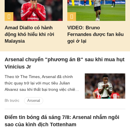
Amad Diallo có hành
VIDEO: Bruno
động khó hiểu khi rời
Fernandes được fan kêu
Malaysia
gọi ở lại
Arsenal chuyển "phương án B" sau khi mua hụt
Vinicius Jr
Theo tờ The Times, Arsenal đã chính
thức quay trở lại với mục tiêu Julian
Alvarez sau khi thất bại trong việc chiêu
mộ Vinicius Jr từ Real.
8h trước
Arsenal
Điểm tin bóng đá sáng 7/8: Arsenal nhắm ngôi
sao của kình địch Tottenham