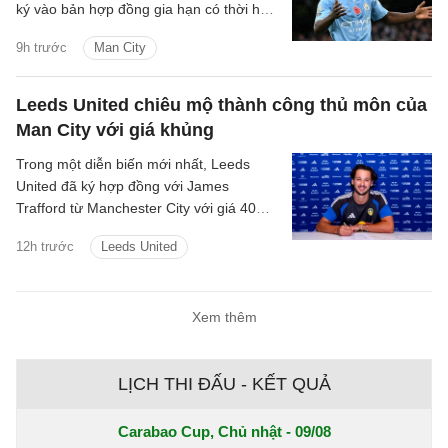
ký vào bản hợp đồng gia hạn có thời hạn
5 năm với Manchester City.
9h trước
Man City
Leeds United chiêu mộ thành công thủ môn của
Man City với giá khủng
Trong một diễn biến mới nhất, Leeds
United đã ký hợp đồng với James
Trafford từ Manchester City với giá 40
triệu bảng cộng thêm các khoản phí bổ
12h trước
Leeds United
sung.
Xem thêm
LỊCH THI ĐẤU - KẾT QUẢ
Carabao Cup, Chủ nhật - 09/08