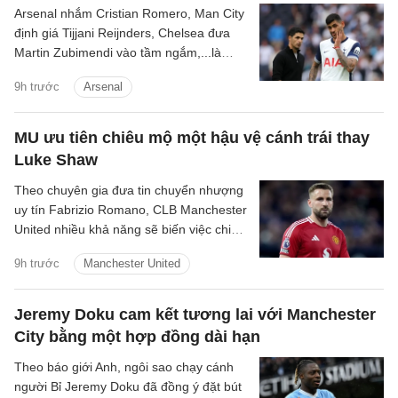
Arsenal nhắm Cristian Romero, Man City
định giá Tijjani Reijnders, Chelsea đưa
Martin Zubimendi vào tầm ngắm,...là
những tin tức bóng đá nổi bật trong Điểm
9h trước
Arsenal
tin bóng đá sáng 31/7.
MU ưu tiên chiêu mộ một hậu vệ cánh trái thay
Luke Shaw
Theo chuyên gia đưa tin chuyển nhượng
uy tín Fabrizio Romano, CLB Manchester
United nhiều khả năng sẽ biến việc chiêu
mộ một hậu vệ cánh trái thành mục tiêu
9h trước
Manchester United
trọng tâm tiếp theo trên thị trường
chuyển nhượng hè năm nay.
Jeremy Doku cam kết tương lai với Manchester
City bằng một hợp đồng dài hạn
Theo báo giới Anh, ngôi sao chạy cánh
người Bỉ Jeremy Doku đã đồng ý đặt bút