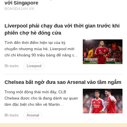
Liverpool phải chạy đua với thời gian trước khi
phiên chợ hè đóng cửa
Tính đến thời điểm hiện tại của kỳ
chuyển nhượng mùa hè, Liverpool mới
chỉ chi khoảng 90 triệu bảng để nâng cấp
lực lượng, với hai tân binh là trung vệ
5h trước
Liverpool
Jeremy Jacquet và cầu thủ chạy cánh
Victor Munoz.
Chelsea bất ngờ đưa sao Arsenal vào tầm ngắm
Trong một động thái mới đây, CLB
Chelsea được cho là đang dành sự quan
tâm đặc biệt cho tiền vệ Martin
Zubimendi của Arsenal.
8h trước
Arsenal