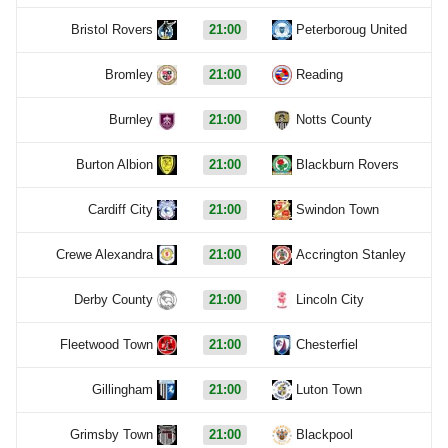
Bristol Rovers
21:00
Peterboroug United
Bromley
21:00
Reading
Burnley
21:00
Notts County
Burton Albion
21:00
Blackburn Rovers
Cardiff City
21:00
Swindon Town
Crewe Alexandra
21:00
Accrington Stanley
Derby County
21:00
Lincoln City
Fleetwood Town
21:00
Chesterfiel
Gillingham
21:00
Luton Town
Grimsby Town
21:00
Blackpool