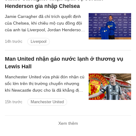
Henderson gia nhập Chelsea
Jamie Carragher đã chỉ trích quyết định
của Chelsea, khi chiêu mộ cựu đồng đội
của anh tại Liverpool, Jordan Henderson,
theo dạng chuyển nhượng tự do.
14h trước
Liverpool
Man United nhận gáo nước lạnh ở thương vụ
Lewis Hall
Manchester United vừa phải đón nhận cú
sốc lớn trên thị trường chuyển nhượng
khi Newcastle được cho là đã khẳng định
sẽ không bán hậu vệ trái Lewis Hall trong
15h trước
Manchester United
mùa hè năm nay.
Xem thêm