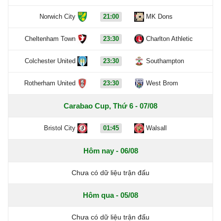
Norwich City
21:00
MK Dons
Cheltenham Town
23:30
Charlton Athletic
Colchester United
23:30
Southampton
Rotherham United
23:30
West Brom
Carabao Cup, Thứ 6 - 07/08
Bristol City
01:45
Walsall
Hôm nay - 06/08
Chưa có dữ liệu trận đấu
Hôm qua - 05/08
Chưa có dữ liệu trận đấu