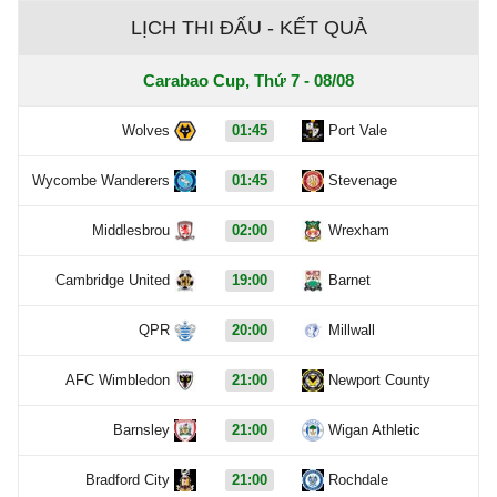
LỊCH THI ĐẤU - KẾT QUẢ
Carabao Cup, Thứ 7 - 08/08
Wolves
01:45
Port Vale
Wycombe Wanderers
01:45
Stevenage
Middlesbrou
02:00
Wrexham
Cambridge United
19:00
Barnet
QPR
20:00
Millwall
AFC Wimbledon
21:00
Newport County
Barnsley
21:00
Wigan Athletic
Bradford City
21:00
Rochdale