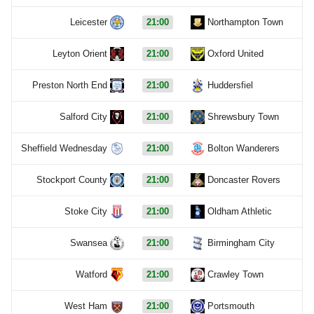
Leicester
21:00
Northampton Town
Leyton Orient
21:00
Oxford United
Preston North End
21:00
Huddersfiel
Salford City
21:00
Shrewsbury Town
Sheffield Wednesday
21:00
Bolton Wanderers
Stockport County
21:00
Doncaster Rovers
Stoke City
21:00
Oldham Athletic
Swansea
21:00
Birmingham City
Watford
21:00
Crawley Town
West Ham
21:00
Portsmouth