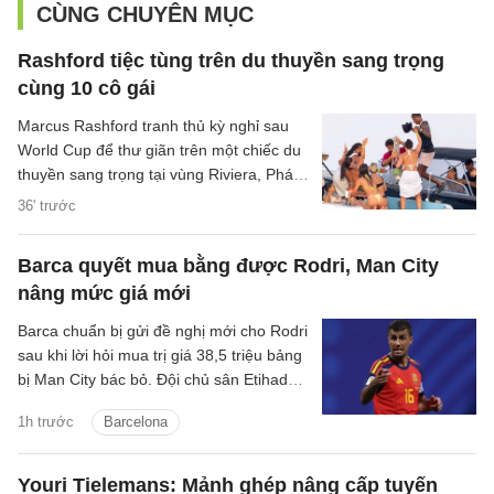
CÙNG CHUYÊN MỤC
Rashford tiệc tùng trên du thuyền sang trọng
cùng 10 cô gái
Marcus Rashford tranh thủ kỳ nghỉ sau
World Cup để thư giãn trên một chiếc du
thuyền sang trọng tại vùng Riviera, Pháp,
cùng 10 người bạn nữ.
36' trước
Barca quyết mua bằng được Rodri, Man City
nâng mức giá mới
Barca chuẩn bị gửi đề nghị mới cho Rodri
sau khi lời hỏi mua trị giá 38,5 triệu bảng
bị Man City bác bỏ. Đội chủ sân Etihad
được cho là muốn thu về hơn 60 triệu
1h trước
Barcelona
bảng cho tiền vệ người Tây Ban Nha.
Youri Tielemans: Mảnh ghép nâng cấp tuyến