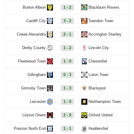
Burton Albion
1 - 2
Blackburn Rovers
Cardiff City
3 - 2
Swindon Town
Crewe Alexandra
2 - 1
Accrington Stanley
Derby County
1 - 2
Lincoln City
Fleetwood Town
1 - 0
Chesterfiel
Gillingham
0 - 3
Luton Town
Grimsby Town
1 - 3
Blackpool
Leicester
1 - 0
Northampton Town
Leyton Orient
2 - 0
Oxford United
Preston North End
1 - 1
Huddersfiel