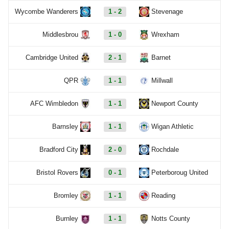
Wycombe Wanderers
1 - 2
Stevenage
Middlesbrou
1 - 0
Wrexham
Cambridge United
2 - 1
Barnet
QPR
1 - 1
Millwall
AFC Wimbledon
1 - 1
Newport County
Barnsley
1 - 1
Wigan Athletic
Bradford City
2 - 0
Rochdale
Bristol Rovers
0 - 1
Peterboroug United
Bromley
1 - 1
Reading
Burnley
1 - 1
Notts County