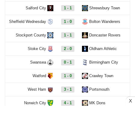
Salford City
1 - 1
Shrewsbury Town
Sheffield Wednesday
1 - 0
Bolton Wanderers
Stockport County
1 - 1
Doncaster Rovers
Stoke City
2 - 0
Oldham Athletic
Swansea
0 - 1
Birmingham City
Watford
1 - 0
Crawley Town
West Ham
3 - 1
Portsmouth
X
Norwich City
4 - 1
MK Dons
Cheltenham Town
1 - 3
Charlton Athletic
Colchester United
0 - 2
Southampton