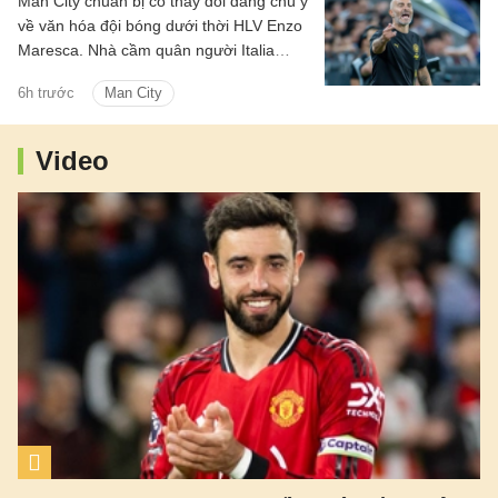
Man City chuẩn bị có thay đổi đáng chú ý
về văn hóa đội bóng dưới thời HLV Enzo
Maresca. Nhà cầm quân người Italia
được cho là sẽ thay đổi quy trình lựa
6h trước
Man City
chọn đội trưởng từng được Pep
Guardiola duy trì trong nhiều năm.
Video