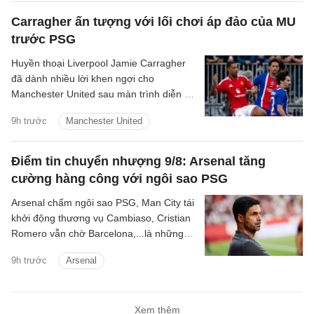
Fernandes và Youri Tielemans.
Carragher ấn tượng với lối chơi áp đảo của MU
trước PSG
Huyền thoại Liverpool Jamie Carragher
đã dành nhiều lời khen ngợi cho
Manchester United sau màn trình diễn ấn
tượng trong trận hòa 1-1 ở loạt trận giao
9h trước
Manchester United
hữu tiền mùa giải với Paris Saint-
Germain.
Điểm tin chuyển nhượng 9/8: Arsenal tăng
cường hàng công với ngôi sao PSG
Arsenal chấm ngôi sao PSG, Man City tái
khởi động thương vụ Cambiaso, Cristian
Romero vẫn chờ Barcelona,...là những
tin tức bóng đá nổi bật trong điểm tin
9h trước
Arsenal
bóng đá sáng 9/8.
Xem thêm