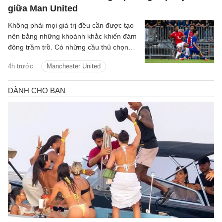
giữa Man United
Không phải mọi giá trị đều cần được tạo
nên bằng những khoảnh khắc khiến đám
đông trầm trồ. Có những cầu thủ chọn
cách lặng lẽ hơn: một nhịp chạm vừa đủ,
4h trước
Manchester United
một pha xoay người đúng lúc, một đường
chuyền tưởng như giản đơn nhưng mở ra
cả khoảng trời phía trước. Youri
Tielemans là kiểu tiền vệ như thế.