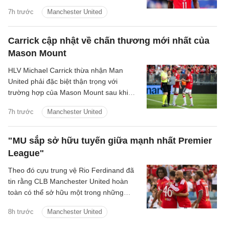
Thông tin này được HLV trưởng Michael
7h trước
Manchester United
Carrick xác nhận.
Carrick cập nhật về chấn thương mới nhất của
Mason Mount
HLV Michael Carrick thừa nhận Man
United phải đặc biệt thận trọng với
trường hợp của Mason Mount sau khi
tiền vệ người Anh khiến đội bóng lo lắng
7h trước
Manchester United
vì vấn đề thể trạng trong trận hòa 1-1 với
PSG.
"MU sắp sở hữu tuyến giữa mạnh nhất Premier
League"
Theo đó cựu trung vệ Rio Ferdinand đã
tin rằng CLB Manchester United hoàn
toàn có thể sở hữu một trong những
hàng tiền vệ mạnh nhất Premier League
8h trước
Manchester United
sau khi chứng kiến sự ăn ý giữa Bruno