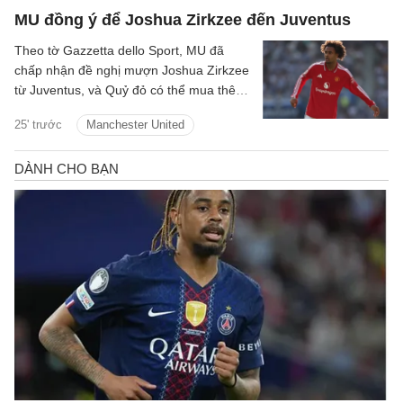
MU đồng ý để Joshua Zirkzee đến Juventus
Theo tờ Gazzetta dello Sport, MU đã
chấp nhận đề nghị mượn Joshua Zirkzee
từ Juventus, và Quỷ đỏ có thể mua thêm
tiền đạo trong thời gian còn lại ở Hè
25' trước
Manchester United
2026.