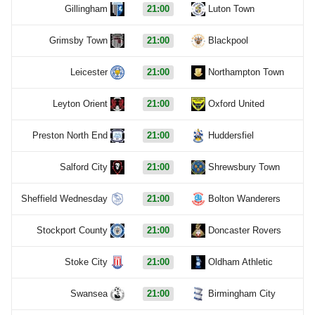
Gillingham
21:00
Luton Town
Grimsby Town
21:00
Blackpool
Leicester
21:00
Northampton Town
Leyton Orient
21:00
Oxford United
Preston North End
21:00
Huddersfiel
Salford City
21:00
Shrewsbury Town
Sheffield Wednesday
21:00
Bolton Wanderers
Stockport County
21:00
Doncaster Rovers
Stoke City
21:00
Oldham Athletic
Swansea
21:00
Birmingham City