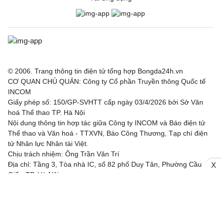
© 2006. Trang thông tin điện tử tổng hợp Bongda24h.vn
CƠ QUAN CHỦ QUẢN: Công ty Cổ phần Truyền thông Quốc tế
INCOM
Giấy phép số: 150/GP-SVHTT cấp ngày 03/4/2026 bởi Sở Văn
hoá Thể thao TP. Hà Nội
Nội dung thông tin hợp tác giữa Công ty INCOM và Báo điện tử
Thể thao và Văn hoá - TTXVN, Báo Công Thương, Tạp chí điện
tử Nhân lực Nhân tài Việt.
Chịu trách nhiệm: Ông Trần Văn Trí
Địa chỉ: Tầng 3, Tòa nhà IC, số 82 phố Duy Tân, Phường Cầu
X
Giấy, TP. Hà Nội
Email: bongda24h@incom.vn /Số điện thoại: (024) 3.784 8888