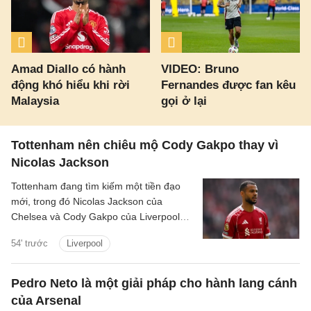
Amad Diallo có hành
VIDEO: Bruno
động khó hiểu khi rời
Fernandes được fan kêu
Malaysia
gọi ở lại
Tottenham nên chiêu mộ Cody Gakpo thay vì
Nicolas Jackson
Tottenham đang tìm kiếm một tiền đạo
mới, trong đó Nicolas Jackson của
Chelsea và Cody Gakpo của Liverpool
nằm trong danh sách chuyển nhượng
54' trước
Liverpool
của họ.
Pedro Neto là một giải pháp cho hành lang cánh
của Arsenal