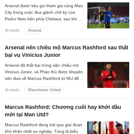
Arsenal được kêu gọi tham gia cùng Man
City trong cuộc đua giành chữ ký của
Pedro Neto bên phía Chelsea, sau khi bỏ
lỡ cơ hội chiêu mộ Vinicius Junior.
1h trước
Arsenal
Arsenal nên chiêu mộ Marcus Rashford sau thất
bại vụ Vinicius Junior
Arsenal đã thất bại trong việc chiêu mộ
Vinicius Junior, và Pháo thủ được khuyên
nên đưa về Marcus Rashford từ MU để
nâng cấp hàng lang cánh.
1h trước
Manchester United
Marcus Rashford: Chương cuối hay khởi đầu
mới tại Man Utd?
Marcus Rashford đang trải qua giai đoạn
khó khăn nhất sự nghiệp. Từng là biểu