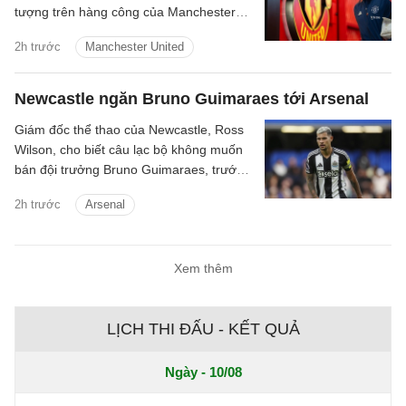
tượng trên hàng công của Manchester
United và được kỳ vọng sẽ trở thành
2h trước
Manchester United
Wayne Rooney thứ hai của bóng đá Anh,
tiền đạo 28 tuổi giờ thậm chí không biết
mình sẽ thi đấu ở đâu trong mùa giải
Newcastle ngăn Bruno Guimaraes tới Arsenal
mới.
Giám đốc thể thao của Newcastle, Ross
Wilson, cho biết câu lạc bộ không muốn
bán đội trưởng Bruno Guimaraes, trước
những tin đồn gia nhập Arsenal.
2h trước
Arsenal
Xem thêm
LỊCH THI ĐẤU - KẾT QUẢ
Ngày - 10/08