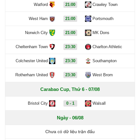
Watford
21:00
Crawley Town
West Ham
21:00
Portsmouth
Norwich City
21:00
MK Dons
Cheltenham Town
23:30
Charlton Athletic
Colchester United
23:30
Southampton
Rotherham United
23:30
West Brom
Carabao Cup, Thứ 6 - 07/08
Bristol City
0 - 1
Walsall
Ngày - 06/08
Chưa có dữ liệu trận đấu