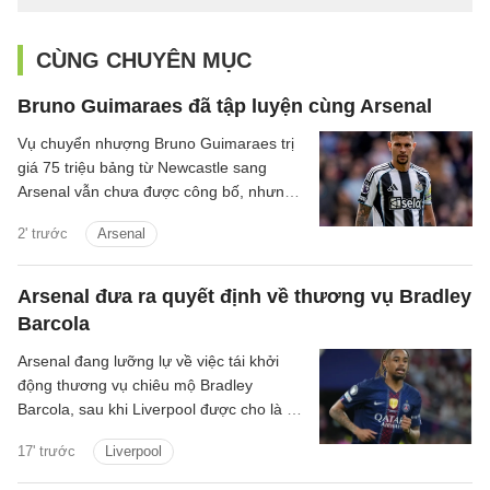
CÙNG CHUYÊN MỤC
Bruno Guimaraes đã tập luyện cùng Arsenal
Vụ chuyển nhượng Bruno Guimaraes trị
giá 75 triệu bảng từ Newcastle sang
Arsenal vẫn chưa được công bố, nhưng
tiền vệ này đã tập luyện với Pháo thủ.
2' trước
Arsenal
Arsenal đưa ra quyết định về thương vụ Bradley
Barcola
Arsenal đang lưỡng lự về việc tái khởi
động thương vụ chiêu mộ Bradley
Barcola, sau khi Liverpool được cho là đã
gửi lời đề nghị đầu tiên đến PSG.
17' trước
Liverpool