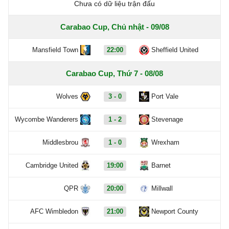
Chưa có dữ liệu trận đấu
Carabao Cup, Chủ nhật - 09/08
Mansfield Town
22:00
Sheffield United
Carabao Cup, Thứ 7 - 08/08
Wolves
3 - 0
Port Vale
Wycombe Wanderers
1 - 2
Stevenage
Middlesbrou
1 - 0
Wrexham
Cambridge United
19:00
Barnet
QPR
20:00
Millwall
AFC Wimbledon
21:00
Newport County