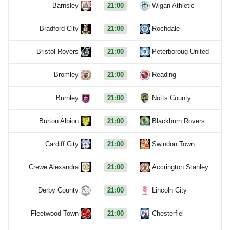
Barnsley
21:00
Wigan Athletic
Bradford City
21:00
Rochdale
Bristol Rovers
21:00
Peterboroug United
Bromley
21:00
Reading
Burnley
21:00
Notts County
Burton Albion
21:00
Blackburn Rovers
Cardiff City
21:00
Swindon Town
Crewe Alexandra
21:00
Accrington Stanley
Derby County
21:00
Lincoln City
Fleetwood Town
21:00
Chesterfiel