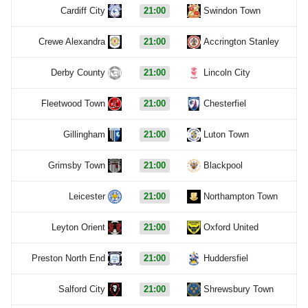
Cardiff City
21:00
Swindon Town
Crewe Alexandra
21:00
Accrington Stanley
Derby County
21:00
Lincoln City
Fleetwood Town
21:00
Chesterfiel
Gillingham
21:00
Luton Town
Grimsby Town
21:00
Blackpool
Leicester
21:00
Northampton Town
Leyton Orient
21:00
Oxford United
Preston North End
21:00
Huddersfiel
Salford City
21:00
Shrewsbury Town