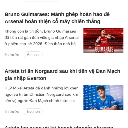
Bruno Guimaraes: Mảnh ghép hoàn hảo để
Arsenal hoàn thiện cỗ máy chiến thắng
Không còn là tin đồn, Bruno Guimaraes
đã tiến rất gần đến việc gia nhập Arsenal
ở phiên chợ hè 2026. Đích thân nhà báo
uy tín David Ornstein đã lên tiếng xác
6h trước
Arsenal
nhận thương vụ sắp sửa được hoàn tất.
Dự kiến theo lịch tiền vệ người Brazil sẽ
bay về London trong hôm nay, bắt đầu
Arteta tri ân Norgaard sau khi tiền vệ Đan Mạch
buổi kiểm tra y tế và hoàn tất các thủ tục
gia nhập Everton
còn lại để chuẩn bị cho ra mắt đội bóng
mới.
HLV Mikel Arteta đã dành những lời khen
ngợi và tri ân Christian Norgaard sau khi
tiền vệ người Đan Mạch chính thức chia
tay Arsenal để chuyển sang khoác áo
6h trước
Everton
Everton trong thương vụ trị giá 7 triệu
bảng.
Arteta lạc quan về kế hoạch chuyển nhượng