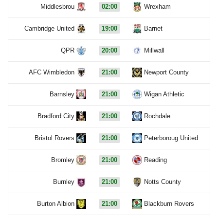
Middlesbrou
02:00
Wrexham
Cambridge United
19:00
Barnet
QPR
20:00
Millwall
AFC Wimbledon
21:00
Newport County
Barnsley
21:00
Wigan Athletic
Bradford City
21:00
Rochdale
Bristol Rovers
21:00
Peterboroug United
Bromley
21:00
Reading
Burnley
21:00
Notts County
Burton Albion
21:00
Blackburn Rovers