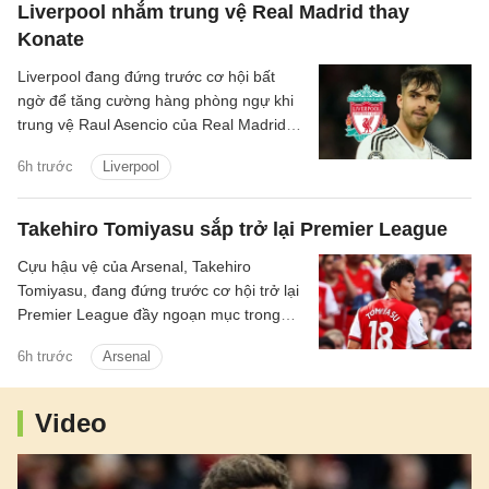
Liverpool nhắm trung vệ Real Madrid thay
Konate
Liverpool đang đứng trước cơ hội bất
ngờ để tăng cường hàng phòng ngự khi
trung vệ Raul Asencio của Real Madrid
được cho là có thể rời sân Bernabeu
6h trước
Liverpool
trong kỳ chuyển nhượng mùa hè này.
Takehiro Tomiyasu sắp trở lại Premier League
Cựu hậu vệ của Arsenal, Takehiro
Tomiyasu, đang đứng trước cơ hội trở lại
Premier League đầy ngoạn mục trong
màu áo Crystal Palace.
6h trước
Arsenal
Video