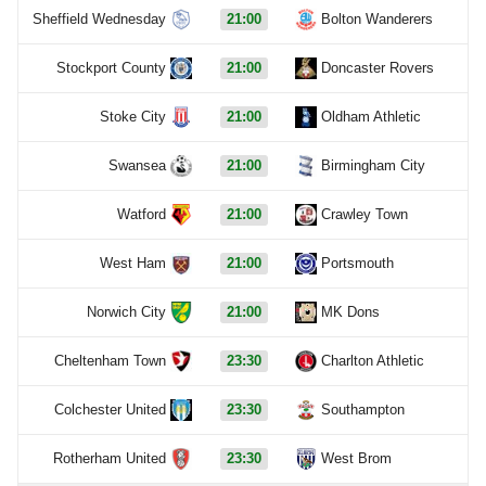
Sheffield Wednesday
21:00
Bolton Wanderers
Stockport County
21:00
Doncaster Rovers
Stoke City
21:00
Oldham Athletic
Swansea
21:00
Birmingham City
Watford
21:00
Crawley Town
West Ham
21:00
Portsmouth
Norwich City
21:00
MK Dons
Cheltenham Town
23:30
Charlton Athletic
Colchester United
23:30
Southampton
Rotherham United
23:30
West Brom