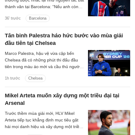
thường được nhắc lại như nguyên tắc bất
thành văn tại Barcelona: “Nếu anh còn
lưỡng lự về việc thi đấu cho FC
36' trước
Barcelona
Barcelona, anh không còn hữu ích với
chúng tôi nữa.”
Tân binh Palestra háo hức bước vào mùa giải
đầu tiên tại Chelsea
Marco Palestra, hậu vệ vừa cập bến
Chelsea đã có những phút thi đấu đầu
tiên trong màu áo mới và cầu thủ người
Italia háo hức tranh tài mùa giải mới.
1h trước
Chelsea
Mikel Arteta muốn xây dựng một triều đại tại
Arsenal
Trước thềm mùa giải mới, HLV Mikel
Arteta tiếp tục khẳng định mục tiêu gặt
hái mọi danh hiệu và xây dựng một triều
đại tại Arsenal.