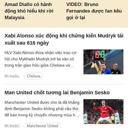
Amad Diallo có hành
VIDEO: Bruno
động khó hiểu khi rời
Fernandes được fan kêu
Malaysia
gọi ở lại
Xabi Alonso xúc động khi chứng kiến Mudryk tái
xuất sau 616 ngày
HLV Xabi Alonso thừa nhận việc trao cơ
hội cho Mykhailo Mudryk trở lại sân cỏ
trong trận giao hữu giữa Chelsea và
Juventus là một khoảnh khắc đầy cảm
6h trước
Chelsea
xúc đối với toàn đội.
Man United chốt tương lai Benjamin Sesko
Manchester United được cho là đã khẳng
định Benjamin Sesko không phải cầu thủ
để bán trong kỳ chuyển nhượng mùa hè
năm nay, bất chấp sự quan tâm mạnh
6h trước
Manchester United
mẽ từ Bayern Munich và Barcelona.