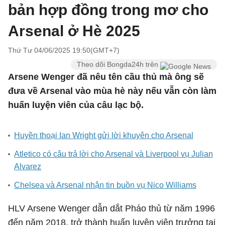
bản hợp đồng trong mơ cho
Arsenal ở Hè 2025
Thứ Tư 04/06/2025 19:50(GMT+7)
Theo dõi Bongda24h trên
Arsene Wenger đã nêu tên cầu thủ mà ông sẽ
đưa về Arsenal vào mùa hè này nếu vẫn còn làm
huấn luyện viên của câu lạc bộ.
Huyền thoại Ian Wright gửi lời khuyên cho Arsenal
Atletico có câu trả lời cho Arsenal và Liverpool vụ Julian
Alvarez
Chelsea và Arsenal nhận tin buồn vụ Nico Williams
HLV Arsene Wenger dẫn dắt Pháo thủ từ năm 1996
đến năm 2018, trở thành huấn luyện viên trưởng tại