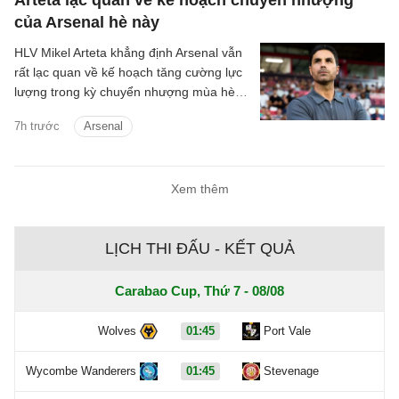
của Arsenal hè này
HLV Mikel Arteta khẳng định Arsenal vẫn
rất lạc quan về kế hoạch tăng cường lực
lượng trong kỳ chuyển nhượng mùa hè,
bất chấp việc mục tiêu hàng đầu Vinicius
7h trước
Arsenal
Junior đang tiến gần hơn tới khả năng
tiếp tục gắn bó với Real Madrid.
Xem thêm
LỊCH THI ĐẤU - KẾT QUẢ
Carabao Cup, Thứ 7 - 08/08
Wolves
01:45
Port Vale
Wycombe Wanderers
01:45
Stevenage