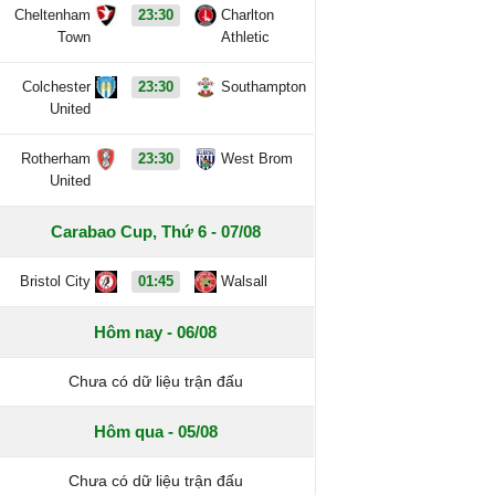
Cheltenham
23:30
Charlton
Town
Athletic
Colchester
23:30
Southampton
United
Rotherham
23:30
West Brom
United
Carabao Cup, Thứ 6 - 07/08
Bristol City
01:45
Walsall
Hôm nay - 06/08
Chưa có dữ liệu trận đấu
Hôm qua - 05/08
Chưa có dữ liệu trận đấu