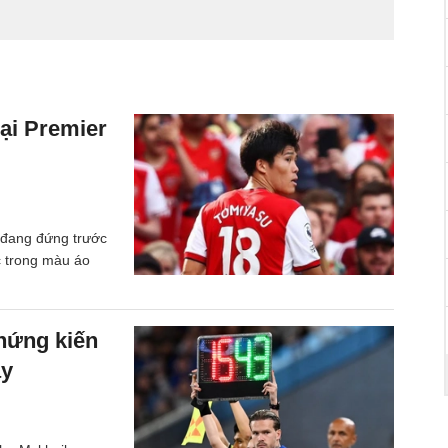
lại Premier
 đang đứng trước
c trong màu áo
hứng kiến
ày