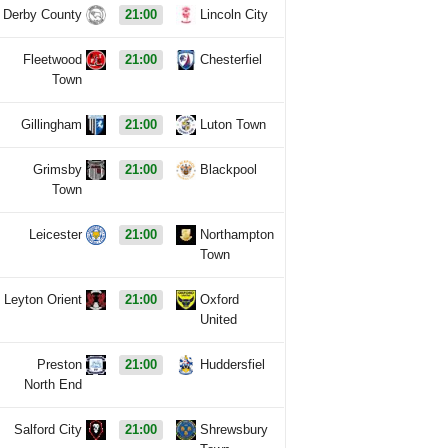
Derby County
21:00
Lincoln City
Fleetwood
21:00
Chesterfiel
Town
Gillingham
21:00
Luton Town
Grimsby
21:00
Blackpool
Town
Leicester
21:00
Northampton
Town
Leyton Orient
21:00
Oxford
United
Preston
21:00
Huddersfiel
North End
Salford City
21:00
Shrewsbury