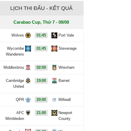
LỊCH THI ĐẤU - KẾT QUẢ
Carabao Cup, Thứ 7 - 08/08
Wolves
01:45
Port Vale
Wycombe
01:45
Stevenage
Wanderers
Middlesbrou
02:00
Wrexham
Cambridge
19:00
Barnet
United
QPR
20:00
Millwall
AFC
21:00
Newport
Wimbledon
County