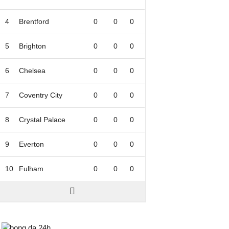
4
Brentford
0
0
0
5
Brighton
0
0
0
6
Chelsea
0
0
0
7
Coventry City
0
0
0
8
Crystal Palace
0
0
0
9
Everton
0
0
0
10
Fulham
0
0
0