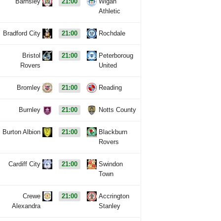
Barnsley
21:00
Wigan
Athletic
Bradford City
21:00
Rochdale
Bristol
21:00
Peterboroug
Rovers
United
Bromley
21:00
Reading
Burnley
21:00
Notts County
Burton Albion
21:00
Blackburn
Rovers
Cardiff City
21:00
Swindon
Town
Crewe
21:00
Accrington
Alexandra
Stanley