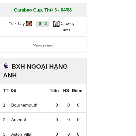
Carabao Cup, Thứ 3 - 04/08
York City
0 - 2
Crawley
Town
Xem thêm
BXH NGOẠI HẠNG
ANH
TT
Đội
Trận
HS
Điểm
1
Bournemouth
0
0
0
2
Arsenal
0
0
0
3
Aston Villa
0
0
0