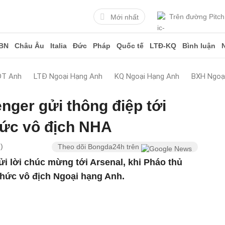
Trên đường Pitch
Mới nhất
BN
Châu Âu
Italia
Đức
Pháp
Quốc tế
LTĐ-KQ
Bình luận
ĐT Anh
LTĐ Ngoại Hạng Anh
KQ Ngoại Hạng Anh
BXH Ngoạ
ger gửi thông điệp tới
hức vô địch NHA
)
Theo dõi Bongda24h trên
i lời chúc mừng tới Arsenal, khi Pháo thủ
hức vô địch Ngoại hạng Anh.