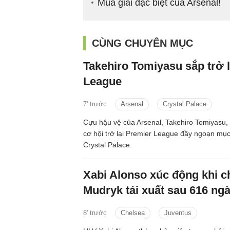
Mùa giải đặc biệt của Arsenal!
CÙNG CHUYÊN MỤC
Takehiro Tomiyasu sắp trở 
League
7' trước
Arsenal
Crystal Palace
Cựu hậu vệ của Arsenal, Takehiro Tomiyasu,
cơ hội trở lại Premier League đầy ngoạn mụ
Crystal Palace.
Xabi Alonso xúc động khi c
Mudryk tái xuất sau 616 ng
8' trước
Chelsea
Juventus