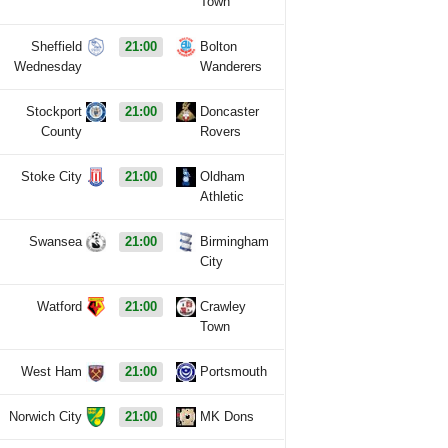
Town
Sheffield
21:00
Bolton
Wednesday
Wanderers
Stockport
21:00
Doncaster
County
Rovers
Stoke City
21:00
Oldham
Athletic
Swansea
21:00
Birmingham
City
Watford
21:00
Crawley
Town
West Ham
21:00
Portsmouth
Norwich City
21:00
MK Dons