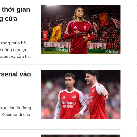
 thời gian
ng cửa
nhượng mùa hè,
ể nâng cấp lực
acquet và cầu thủ
rsenal vào
ược cho là đang
n Zubimendi của