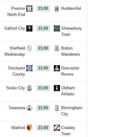
Preston
21:00
Huddersfiel
North End
Salford City
21:00
Shrewsbury
Town
Sheffield
21:00
Bolton
Wednesday
Wanderers
Stockport
21:00
Doncaster
County
Rovers
Stoke City
21:00
Oldham
Athletic
Swansea
21:00
Birmingham
City
Watford
21:00
Crawley
Town