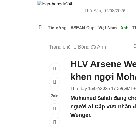
Thứ Sáu, 07/08/2026
Tin nóng
ASEAN Cup
Việt Nam
Anh
T
Trang chủ
Bóng đá Anh
HLV Arsene Wen
khen ngợi Moh
Thứ Bảy 15/02/2025 17:39(GMT+
Zalo
Mohamed Salah đang chơi
người Ai Cập vừa nhận đ
Wenger.