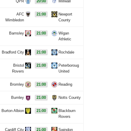
QPR
20:00
Millwall
AFC
21:00
Newport
Wimbledon
County
Barnsley
21:00
Wigan
Athletic
Bradford City
21:00
Rochdale
Bristol
21:00
Peterboroug
Rovers
United
Bromley
21:00
Reading
Burnley
21:00
Notts County
Burton Albion
21:00
Blackburn
Rovers
Cardiff City
21:00
Swindon