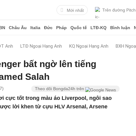
Trên đường Pitch
Mới nhất
BN
Châu Âu
Italia
Đức
Pháp
Quốc tế
LTĐ-KQ
Bình luận
ĐT Anh
LTĐ Ngoại Hạng Anh
KQ Ngoại Hạng Anh
BXH Ngoạ
ger bất ngờ lên tiếng
amed Salah
7)
Theo dõi Bongda24h trên
 cực tốt trong màu áo Liverpool, ngôi sao
ược lời khen từ cựu HLV Arsenal, Arsene