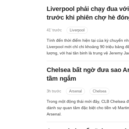
Liverpool phải chạy đua với
trước khi phiên chợ hè đó
41' trước
Liverpool
Tính đến thời điểm hiện tại của kỳ chuyển 
Liverpool mới chỉ chi khoảng 90 triệu bảng đ
lượng, với hai tân binh là trung vệ Jeremy J
chạy cánh Victor Munoz.
Chelsea bất ngờ đưa sao A
tầm ngắm
3h trước
Arsenal
Chelsea
Trong một động thái mới đây, CLB Chelsea đ
dành sự quan tâm đặc biệt cho tiền vệ Marti
Arsenal.