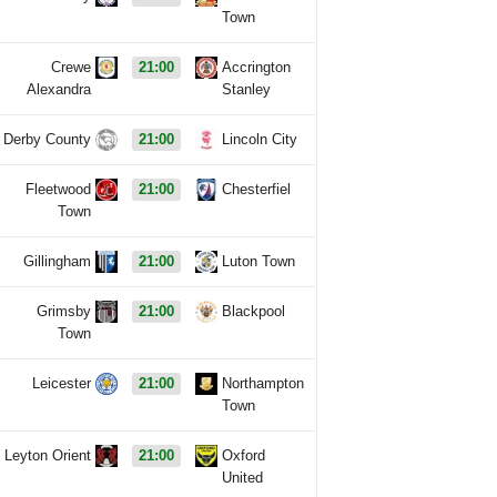
Town
Crewe
21:00
Accrington
Alexandra
Stanley
Derby County
21:00
Lincoln City
Fleetwood
21:00
Chesterfiel
Town
Gillingham
21:00
Luton Town
Grimsby
21:00
Blackpool
Town
Leicester
21:00
Northampton
Town
Leyton Orient
21:00
Oxford
United