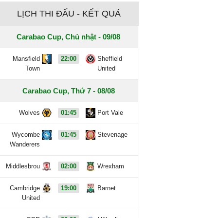
LỊCH THI ĐẤU - KẾT QUẢ
Carabao Cup, Chủ nhật - 09/08
Mansfield
22:00
Sheffield
Town
United
Carabao Cup, Thứ 7 - 08/08
Wolves
01:45
Port Vale
Wycombe
01:45
Stevenage
Wanderers
Middlesbrou
02:00
Wrexham
Cambridge
19:00
Barnet
United