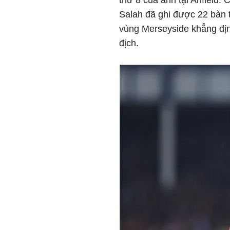
thứ 8 của anh tại Anfield. 
Salah đã ghi được 22 bàn t
vùng Merseyside khẳng địn
địch.