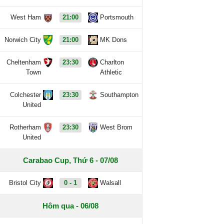
West Ham
21:00
Portsmouth
Norwich City
21:00
MK Dons
Cheltenham
23:30
Charlton
Town
Athletic
Colchester
23:30
Southampton
United
Rotherham
23:30
West Brom
United
Carabao Cup, Thứ 6 - 07/08
Bristol City
0 - 1
Walsall
Hôm qua - 06/08