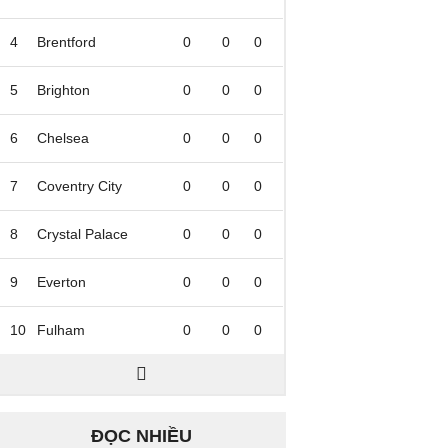
4
Brentford
0
0
0
5
Brighton
0
0
0
6
Chelsea
0
0
0
7
Coventry City
0
0
0
8
Crystal Palace
0
0
0
9
Everton
0
0
0
10
Fulham
0
0
0
ĐỌC NHIỀU