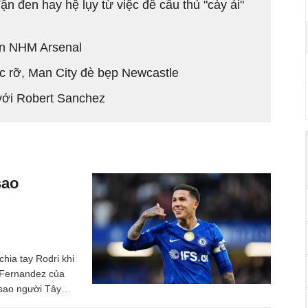
n đen hay hệ lụy từ việc để cầu thủ "cày ải"
đến NHM Arsenal
c rỡ, Man City đè bẹp Newcastle
với Robert Sanchez
sao
hia tay Rodri khi
 Fernandez của
 sao người Tây