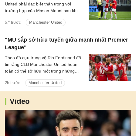
United phải đặc biệt thận trọng với
trường hợp của Mason Mount sau khi
tiền vệ người Anh khiến đội bóng lo lắng
57' trước
Manchester United
vì vấn đề thể trạng trong trận hòa 1-1 với
PSG.
"MU sắp sở hữu tuyến giữa mạnh nhất Premier
League"
Theo đó cựu trung vệ Rio Ferdinand đã
tin rằng CLB Manchester United hoàn
toàn có thể sở hữu một trong những
hàng tiền vệ mạnh nhất Premier League
2h trước
Manchester United
sau khi chứng kiến sự ăn ý giữa Bruno
Fernandes và Youri Tielemans.
Video