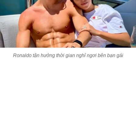
Ronaldo tận hưởng thời gian nghỉ ngơi bên bạn gái