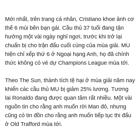
Mới nhất, trên trang cá nhân, Cristiano khoe ảnh cơ
thể 6 múi bên bạn gái. Cầu thủ 37 tuổi đang tận
hưởng một vài ngày nghỉ ngơi, trước khi trở lại
chuẩn bị cho trận đấu cuối cùng của mùa giải. MU
hiện chỉ xếp thứ 6 ở Ngoại hạng Anh, họ đã chính
thức không có vé dự Champions League mùa tới.
Theo The Sun, thành tích tệ hại ở mùa giải năm nay
khiến các cầu thủ MU bị giảm 25% lương. Tương
lai Ronaldo đang được quan tâm rất nhiều. Một vài
nguồn tin cho rằng anh muốn rời Man đỏ, nhưng
cũng có tin đồn cho rằng anh muốn tiếp tục thi đấu
ở Old Trafford mùa tới.