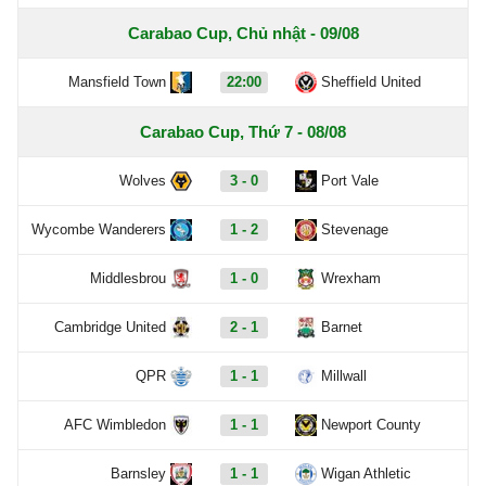
Carabao Cup, Chủ nhật - 09/08
Mansfield Town
22:00
Sheffield United
Carabao Cup, Thứ 7 - 08/08
Wolves
3 - 0
Port Vale
Wycombe Wanderers
1 - 2
Stevenage
Middlesbrou
1 - 0
Wrexham
Cambridge United
2 - 1
Barnet
QPR
1 - 1
Millwall
AFC Wimbledon
1 - 1
Newport County
Barnsley
1 - 1
Wigan Athletic