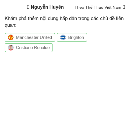
Nguyễn Huyền
Theo Thể Thao Việt Nam
Khám phá thêm nội dung hấp dẫn trong các chủ đề liên
quan:
Manchester United
Brighton
Cristiano Ronaldo