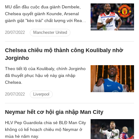
MU dẫn đầu cuộc đua giành Dembele,
Chelsea quyết giành Kounde, Arsenal
giành giật "kèo trái" chất lượng với Real...
là những tin tức nổi bật trong Điểm tin
20/07/2022
Manchester United
bóng đá tối 16/7/2022.
Chelsea chiêu mộ thành công Koulibaly nhờ
Jorginho
Theo tiết lộ của Koulibaly, chính Jorginho
đã thuyết phục hậu vệ này gia nhập
Chelsea.
20/07/2022
Liverpool
Neymar hết cơ hội gia nhập Man City
HLV Pep Guardiola chia sẻ BLĐ Man City
không có kế hoạch chiêu mộ Neymar ở
mùa hè năm nay.