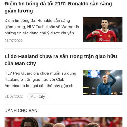
Điểm tin bóng đá tối 21/7: Ronaldo sẵn sàng
giảm lương
Điểm tin bóng đá: Ronaldo sẵn sàng
giảm lương, HLV Tuchel sốc về Werner là
những tin tức đáng chú ý được chuyên
trang Bóng đá 24h tổng hợp tối ngày
21/07/2022
21/7/2022.
Lí do Haaland chưa ra sân trong trận giao hữu
của Man City
HLV Pep Guardiola chưa muốn sử dụng
Haaland ở trận giao hữu với Club
America do lo ngại cầu thủ này gặp chấn
thương.
21/07/2022
Man City