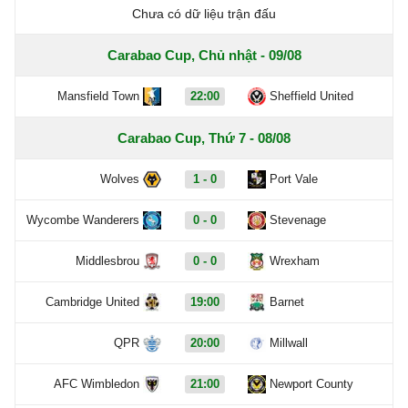
Chưa có dữ liệu trận đấu
Carabao Cup, Chủ nhật - 09/08
Mansfield Town
22:00
Sheffield United
Carabao Cup, Thứ 7 - 08/08
Wolves
1 - 0
Port Vale
Wycombe Wanderers
0 - 0
Stevenage
Middlesbrou
0 - 0
Wrexham
Cambridge United
19:00
Barnet
QPR
20:00
Millwall
AFC Wimbledon
21:00
Newport County