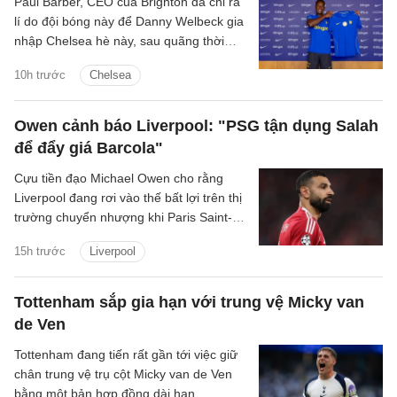
Paul Barber, CEO của Brighton đã chỉ ra
lí do đội bóng này để Danny Welbeck gia
nhập Chelsea hè này, sau quãng thời
gian chơi ấn tượng tại Brighton.
10h trước
Chelsea
Owen cảnh báo Liverpool: "PSG tận dụng Salah
để đẩy giá Barcola"
Cựu tiền đạo Michael Owen cho rằng
Liverpool đang rơi vào thế bất lợi trên thị
trường chuyển nhượng khi Paris Saint-
Germain tận dụng nhu cầu cấp thiết tìm
15h trước
Liverpool
người thay Mohamed Salah để đẩy giá
Bradley Barcola lên mức rất cao.
Tottenham sắp gia hạn với trung vệ Micky van
de Ven
Tottenham đang tiến rất gần tới việc giữ
chân trung vệ trụ cột Micky van de Ven
bằng một bản hợp đồng dài hạn.