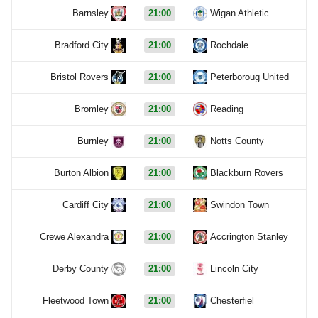
Barnsley
21:00
Wigan Athletic
Bradford City
21:00
Rochdale
Bristol Rovers
21:00
Peterboroug United
Bromley
21:00
Reading
Burnley
21:00
Notts County
Burton Albion
21:00
Blackburn Rovers
Cardiff City
21:00
Swindon Town
Crewe Alexandra
21:00
Accrington Stanley
Derby County
21:00
Lincoln City
Fleetwood Town
21:00
Chesterfiel