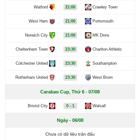
Watford
21:00
Crawley Town
West Ham
21:00
Portsmouth
Norwich City
21:00
MK Dons
Cheltenham Town
23:30
Charlton Athletic
Colchester United
23:30
Southampton
Rotherham United
23:30
West Brom
Carabao Cup, Thứ 6 - 07/08
Bristol City
0 - 1
Walsall
Ngày - 06/08
Chưa có dữ liệu trận đấu