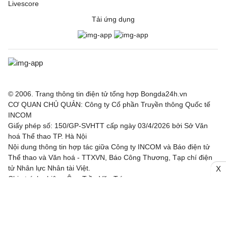
Livescore
Tải ứng dụng
© 2006. Trang thông tin điện tử tổng hợp Bongda24h.vn
CƠ QUAN CHỦ QUẢN: Công ty Cổ phần Truyền thông Quốc tế
INCOM
Giấy phép số: 150/GP-SVHTT cấp ngày 03/4/2026 bởi Sở Văn
hoá Thể thao TP. Hà Nội
Nội dung thông tin hợp tác giữa Công ty INCOM và Báo điện tử
Thể thao và Văn hoá - TTXVN, Báo Công Thương, Tạp chí điện
tử Nhân lực Nhân tài Việt.
X
Chịu trách nhiệm: Ông Trần Văn Trí
Địa chỉ: Tầng 3, Tòa nhà IC, số 82 phố Duy Tân, Phường Cầu
Giấy, TP. Hà Nội
Email: bongda24h@incom.vn /Số điện thoại: (024) 3.784 8888