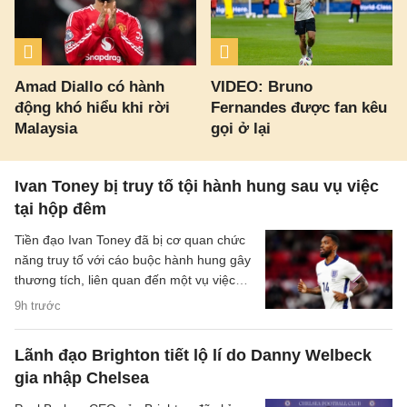
Amad Diallo có hành
VIDEO: Bruno
động khó hiểu khi rời
Fernandes được fan kêu
Malaysia
gọi ở lại
Ivan Toney bị truy tố tội hành hung sau vụ việc
tại hộp đêm
Tiền đạo Ivan Toney đã bị cơ quan chức
năng truy tố với cáo buộc hành hung gây
thương tích, liên quan đến một vụ việc
xảy ra tại hộp đêm vào tháng 12/2025.
9h trước
Lãnh đạo Brighton tiết lộ lí do Danny Welbeck
gia nhập Chelsea