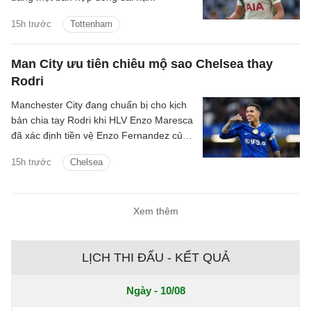
15h trước
Tottenham
Man City ưu tiên chiêu mộ sao Chelsea thay
Rodri
Manchester City đang chuẩn bị cho kịch
bản chia tay Rodri khi HLV Enzo Maresca
đã xác định tiền vệ Enzo Fernandez của
Chelsea là mục tiêu ưu tiên để thay thế
15h trước
Chelsea
ngôi sao người Tây Ban Nha.
Xem thêm
LỊCH THI ĐẤU - KẾT QUẢ
Ngày - 10/08