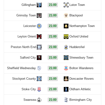
Gillingham
21:00
Luton Town
Grimsby Town
21:00
Blackpool
Leicester
21:00
Northampton Town
Leyton Orient
21:00
Oxford United
Preston North End
21:00
Huddersfiel
Salford City
21:00
Shrewsbury Town
Sheffield Wednesday
21:00
Bolton Wanderers
Stockport County
21:00
Doncaster Rovers
Stoke City
21:00
Oldham Athletic
Swansea
21:00
Birmingham City