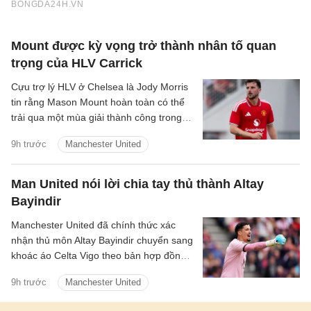
Mount được kỳ vọng trở thành nhân tố quan
trọng của HLV Carrick
Cựu trợ lý HLV ở Chelsea là Jody Morris
tin rằng Mason Mount hoàn toàn có thể
trải qua một mùa giải thành công trong
màu áo Man United, trở thành một trong
9h trước
Manchester United
những nhân tố quan trọng dưới thời HLV
Michael Carrick.
Man United nói lời chia tay thủ thành Altay
Bayindir
Manchester United đã chính thức xác
nhận thủ môn Altay Bayindir chuyển sang
khoác áo Celta Vigo theo bản hợp đồng
cho mượn trong mùa giải mới.
9h trước
Manchester United