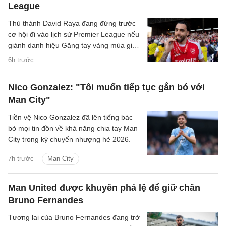
League
Thủ thành David Raya đang đứng trước
cơ hội đi vào lịch sử Premier League nếu
giành danh hiệu Găng tay vàng mùa giải
2026/27.
6h trước
Nico Gonzalez: "Tôi muốn tiếp tục gắn bó với
Man City"
Tiền vệ Nico Gonzalez đã lên tiếng bác
bỏ mọi tin đồn về khả năng chia tay Man
City trong kỳ chuyển nhượng hè 2026.
7h trước
Man City
Man United được khuyên phá lệ để giữ chân
Bruno Fernandes
Tương lai của Bruno Fernandes đang trở