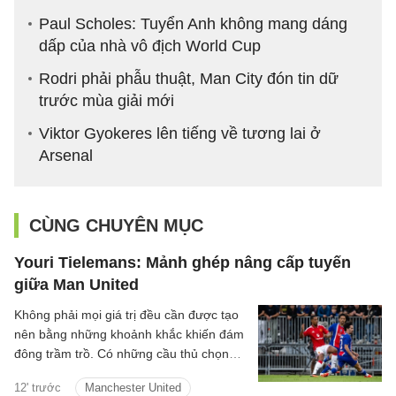
Paul Scholes: Tuyển Anh không mang dáng
dấp của nhà vô địch World Cup
Rodri phải phẫu thuật, Man City đón tin dữ
trước mùa giải mới
Viktor Gyokeres lên tiếng về tương lai ở
Arsenal
CÙNG CHUYÊN MỤC
Youri Tielemans: Mảnh ghép nâng cấp tuyến
giữa Man United
Không phải mọi giá trị đều cần được tạo
nên bằng những khoảnh khắc khiến đám
đông trầm trồ. Có những cầu thủ chọn
cách lặng lẽ hơn: một nhịp chạm vừa đủ,
12' trước
Manchester United
một pha xoay người đúng lúc, một đường