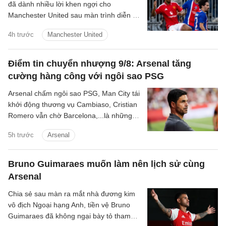
đã dành nhiều lời khen ngợi cho
Manchester United sau màn trình diễn ấn
tượng trong trận hòa 1-1 ở loạt trận giao
4h trước
Manchester United
hữu tiền mùa giải với Paris Saint-
Germain.
Điểm tin chuyển nhượng 9/8: Arsenal tăng
cường hàng công với ngôi sao PSG
Arsenal chấm ngôi sao PSG, Man City tái
khởi động thương vụ Cambiaso, Cristian
Romero vẫn chờ Barcelona,...là những
tin tức bóng đá nổi bật trong điểm tin
5h trước
Arsenal
bóng đá sáng 9/8.
Bruno Guimaraes muốn làm nên lịch sử cùng
Arsenal
Chia sẻ sau màn ra mắt nhà đương kim
vô địch Ngoại hạng Anh, tiền vệ Bruno
Guimaraes đã không ngại bày tỏ tham