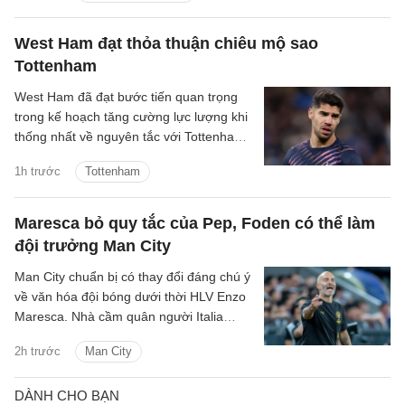
chuyền tưởng như giản đơn nhưng mở ra
cả khoảng trời phía trước. Youri
West Ham đạt thỏa thuận chiêu mộ sao
Tielemans là kiểu tiền vệ như thế.
Tottenham
West Ham đã đạt bước tiến quan trọng
trong kế hoạch tăng cường lực lượng khi
thống nhất về nguyên tắc với Tottenham
cho thương vụ Manor Solomon.
1h trước
Tottenham
Maresca bỏ quy tắc của Pep, Foden có thể làm
đội trưởng Man City
Man City chuẩn bị có thay đổi đáng chú ý
về văn hóa đội bóng dưới thời HLV Enzo
Maresca. Nhà cầm quân người Italia
được cho là sẽ thay đổi quy trình lựa
2h trước
Man City
chọn đội trưởng từng được Pep
Guardiola duy trì trong nhiều năm.