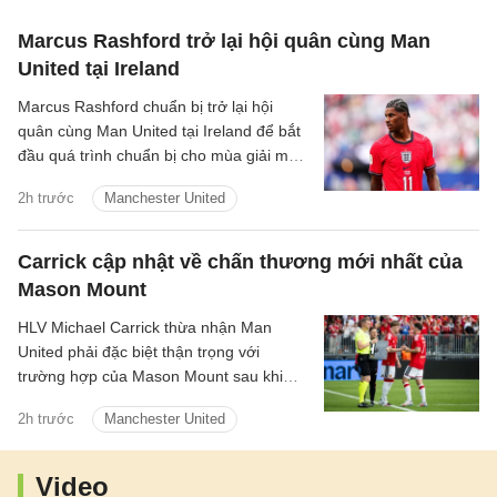
Marcus Rashford trở lại hội quân cùng Man
United tại Ireland
Marcus Rashford chuẩn bị trở lại hội
quân cùng Man United tại Ireland để bắt
đầu quá trình chuẩn bị cho mùa giải mới.
Thông tin này được HLV trưởng Michael
2h trước
Manchester United
Carrick xác nhận.
Carrick cập nhật về chấn thương mới nhất của
Mason Mount
HLV Michael Carrick thừa nhận Man
United phải đặc biệt thận trọng với
trường hợp của Mason Mount sau khi
tiền vệ người Anh khiến đội bóng lo lắng
2h trước
Manchester United
vì vấn đề thể trạng trong trận hòa 1-1 với
PSG.
Video