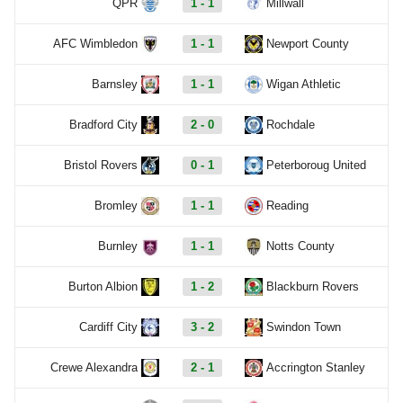
QPR
1 - 1
Millwall
AFC Wimbledon
1 - 1
Newport County
Barnsley
1 - 1
Wigan Athletic
Bradford City
2 - 0
Rochdale
Bristol Rovers
0 - 1
Peterboroug United
Bromley
1 - 1
Reading
Burnley
1 - 1
Notts County
Burton Albion
1 - 2
Blackburn Rovers
Cardiff City
3 - 2
Swindon Town
Crewe Alexandra
2 - 1
Accrington Stanley