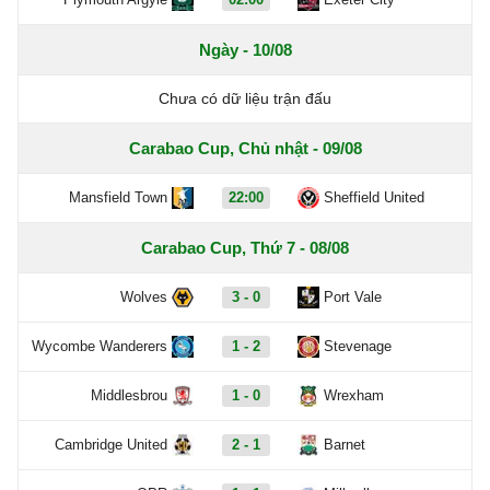
Ngày - 10/08
Chưa có dữ liệu trận đấu
Carabao Cup, Chủ nhật - 09/08
Mansfield Town
22:00
Sheffield United
Carabao Cup, Thứ 7 - 08/08
Wolves
3 - 0
Port Vale
Wycombe Wanderers
1 - 2
Stevenage
Middlesbrou
1 - 0
Wrexham
Cambridge United
2 - 1
Barnet