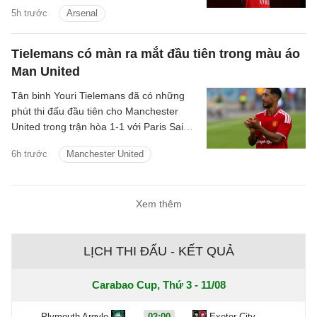
vọng giành danh hiệu và cùng Pháo thủ
5h trước
Arsenal
tạo nên những điều lớn lao.
Tielemans có màn ra mắt đầu tiên trong màu áo
Man United
Tân binh Youri Tielemans đã có những
phút thi đấu đầu tiên cho Manchester
United trong trận hòa 1-1 với Paris Saint-
Germain diễn ra vào hôm qua, 8/8/2026.
6h trước
Manchester United
Xem thêm
LỊCH THI ĐẤU - KẾT QUẢ
Carabao Cup, Thứ 3 - 11/08
Plymouth Argyle
02:00
Exeter City