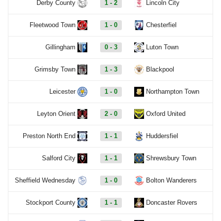
Derby County
1 - 2
Lincoln City
Fleetwood Town
1 - 0
Chesterfiel
Gillingham
0 - 3
Luton Town
Grimsby Town
1 - 3
Blackpool
Leicester
1 - 0
Northampton Town
Leyton Orient
2 - 0
Oxford United
Preston North End
1 - 1
Huddersfiel
Salford City
1 - 1
Shrewsbury Town
Sheffield Wednesday
1 - 0
Bolton Wanderers
Stockport County
1 - 1
Doncaster Rovers