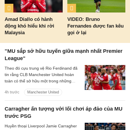
Amad Diallo có hành
VIDEO: Bruno
động khó hiểu khi rời
Fernandes được fan kêu
Malaysia
gọi ở lại
"MU sắp sở hữu tuyến giữa mạnh nhất Premier
League"
Theo đó cựu trung vệ Rio Ferdinand đã
tin rằng CLB Manchester United hoàn
toàn có thể sở hữu một trong những
hàng tiền vệ mạnh nhất Premier League
4h trước
Manchester United
sau khi chứng kiến sự ăn ý giữa Bruno
Fernandes và Youri Tielemans.
Carragher ấn tượng với lối chơi áp đảo của MU
trước PSG
Huyền thoại Liverpool Jamie Carragher