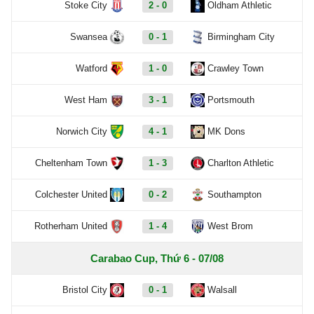
Stoke City
2 - 0
Oldham Athletic
Swansea
0 - 1
Birmingham City
Watford
1 - 0
Crawley Town
West Ham
3 - 1
Portsmouth
Norwich City
4 - 1
MK Dons
Cheltenham Town
1 - 3
Charlton Athletic
Colchester United
0 - 2
Southampton
Rotherham United
1 - 4
West Brom
Carabao Cup, Thứ 6 - 07/08
Bristol City
0 - 1
Walsall