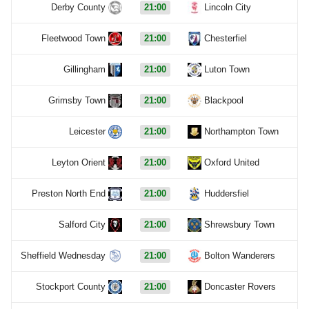
Derby County
21:00
Lincoln City
Fleetwood Town
21:00
Chesterfiel
Gillingham
21:00
Luton Town
Grimsby Town
21:00
Blackpool
Leicester
21:00
Northampton Town
Leyton Orient
21:00
Oxford United
Preston North End
21:00
Huddersfiel
Salford City
21:00
Shrewsbury Town
Sheffield Wednesday
21:00
Bolton Wanderers
Stockport County
21:00
Doncaster Rovers