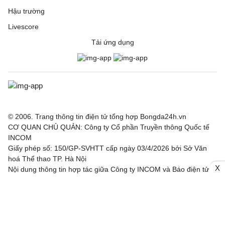
Hậu trường
Livescore
Tải ứng dụng
© 2006. Trang thông tin điện tử tổng hợp Bongda24h.vn
CƠ QUAN CHỦ QUẢN: Công ty Cổ phần Truyền thông Quốc tế
INCOM
Giấy phép số: 150/GP-SVHTT cấp ngày 03/4/2026 bởi Sở Văn
hoá Thể thao TP. Hà Nội
X
Nội dung thông tin hợp tác giữa Công ty INCOM và Báo điện tử
Thể thao và Văn hoá - TTXVN, Báo Công Thương, Tạp chí điện
tử Nhân lực Nhân tài Việt.
Chịu trách nhiệm: Ông Trần Văn Trí
Địa chỉ: Tầng 3, Tòa nhà IC, số 82 phố Duy Tân, Phường Cầu
Giấy, TP. Hà Nội