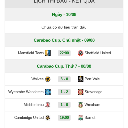
LỊCH THI ĐẤU - KẾT QUẢ
Ngày - 10/08
Chưa có dữ liệu trận đấu
Carabao Cup, Chủ nhật - 09/08
Mansfield Town
22:00
Sheffield United
Carabao Cup, Thứ 7 - 08/08
Wolves
3 - 0
Port Vale
Wycombe Wanderers
1 - 2
Stevenage
Middlesbrou
1 - 0
Wrexham
Cambridge United
19:00
Barnet