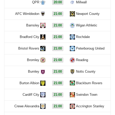
QPR
20:00
Millwall
AFC Wimbledon
21:00
Newport County
Barnsley
21:00
Wigan Athletic
Bradford City
21:00
Rochdale
Bristol Rovers
21:00
Peterboroug United
Bromley
21:00
Reading
Burnley
21:00
Notts County
Burton Albion
21:00
Blackburn Rovers
Cardiff City
21:00
Swindon Town
Crewe Alexandra
21:00
Accrington Stanley