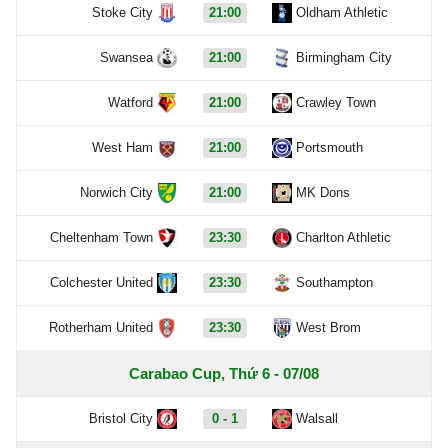
Stoke City
21:00
Oldham Athletic
Swansea
21:00
Birmingham City
Watford
21:00
Crawley Town
West Ham
21:00
Portsmouth
Norwich City
21:00
MK Dons
Cheltenham Town
23:30
Charlton Athletic
Colchester United
23:30
Southampton
Rotherham United
23:30
West Brom
Carabao Cup, Thứ 6 - 07/08
Bristol City
0 - 1
Walsall