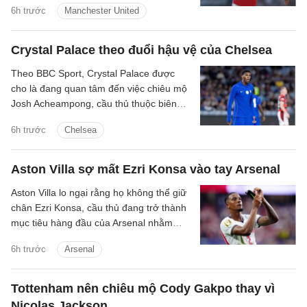
6h trước
Manchester United
2026.
Crystal Palace theo đuổi hậu vệ của Chelsea
Theo BBC Sport, Crystal Palace được
cho là đang quan tâm đến việc chiêu mộ
Josh Acheampong, cầu thủ thuộc biên
chế của Chelsea.
6h trước
Chelsea
Aston Villa sợ mất Ezri Konsa vào tay Arsenal
Aston Villa lo ngại rằng họ không thể giữ
chân Ezri Konsa, cầu thủ đang trở thành
mục tiêu hàng đầu của Arsenal nhằm
nâng cấp hàng thủ.
6h trước
Arsenal
Tottenham nên chiêu mộ Cody Gakpo thay vì
Nicolas Jackson