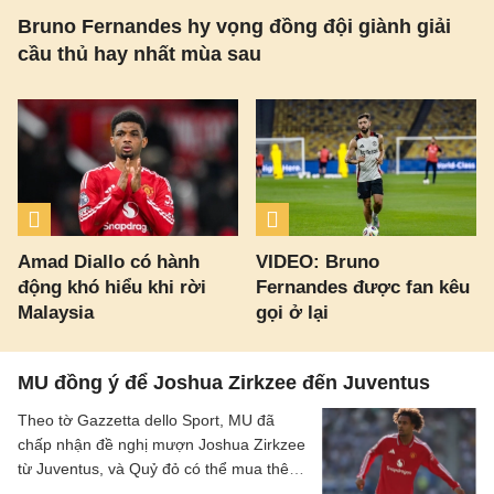
Bruno Fernandes hy vọng đồng đội giành giải
cầu thủ hay nhất mùa sau
Amad Diallo có hành
VIDEO: Bruno
động khó hiểu khi rời
Fernandes được fan kêu
Malaysia
gọi ở lại
MU đồng ý để Joshua Zirkzee đến Juventus
Theo tờ Gazzetta dello Sport, MU đã
chấp nhận đề nghị mượn Joshua Zirkzee
từ Juventus, và Quỷ đỏ có thể mua thêm
tiền đạo trong thời gian còn lại ở Hè