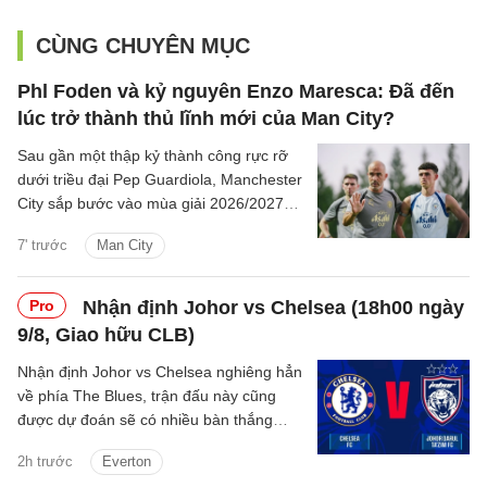
CÙNG CHUYÊN MỤC
Phl Foden và kỷ nguyên Enzo Maresca: Đã đến
lúc trở thành thủ lĩnh mới của Man City?
Sau gần một thập kỷ thành công rực rỡ
dưới triều đại Pep Guardiola, Manchester
City sắp bước vào mùa giải 2026/2027
với sự thay đổi mang tính bước ngoặt
7' trước
Man City
trên băng ghế chỉ đạo.
Pro
Nhận định Johor vs Chelsea (18h00 ngày
9/8, Giao hữu CLB)
Nhận định Johor vs Chelsea nghiêng hẳn
về phía The Blues, trận đấu này cũng
được dự đoán sẽ có nhiều bàn thắng
được ghi.
2h trước
Everton