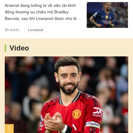
Arsenal đang lưỡng lự về việc tái khởi
động thương vụ chiêu mộ Bradley
Barcola, sau khi Liverpool được cho là đã
gửi lời đề nghị đầu tiên đến PSG.
5h trước
Liverpool
Video