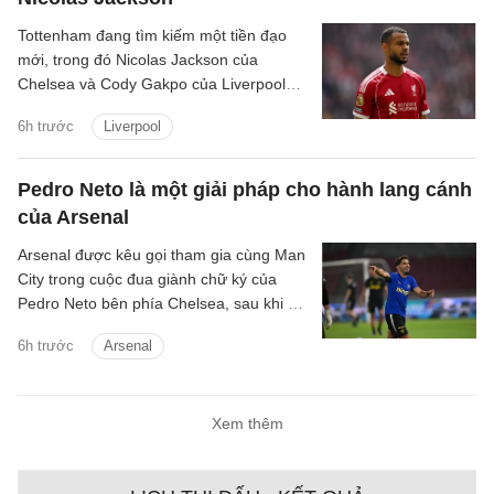
Tottenham đang tìm kiếm một tiền đạo
mới, trong đó Nicolas Jackson của
Chelsea và Cody Gakpo của Liverpool
nằm trong danh sách chuyển nhượng
6h trước
Liverpool
của họ.
Pedro Neto là một giải pháp cho hành lang cánh
của Arsenal
Arsenal được kêu gọi tham gia cùng Man
City trong cuộc đua giành chữ ký của
Pedro Neto bên phía Chelsea, sau khi bỏ
lỡ cơ hội chiêu mộ Vinicius Junior.
6h trước
Arsenal
Xem thêm