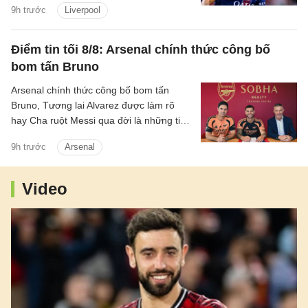
9h trước
Liverpool
hai CLB đang là trở ngại lớn đối với
thương vụ này.
Điểm tin tối 8/8: Arsenal chính thức công bố
bom tấn Bruno
Arsenal chính thức công bố bom tấn
Bruno, Tương lai Alvarez được làm rõ
hay Cha ruột Messi qua đời là những tin
chính có trong điểm tin tối 8/8/2026.
9h trước
Arsenal
Video