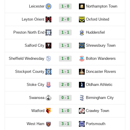
Leicester
1 - 0
Northampton Town
Leyton Orient
2 - 0
Oxford United
Preston North End
1 - 1
Huddersfiel
Salford City
1 - 1
Shrewsbury Town
Sheffield Wednesday
1 - 0
Bolton Wanderers
Stockport County
1 - 1
Doncaster Rovers
Stoke City
2 - 0
Oldham Athletic
Swansea
0 - 1
Birmingham City
Watford
1 - 0
Crawley Town
West Ham
3 - 1
Portsmouth