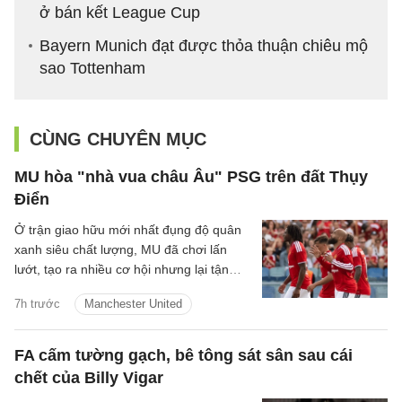
ở bán kết League Cup
Bayern Munich đạt được thỏa thuận chiêu mộ
sao Tottenham
CÙNG CHUYÊN MỤC
MU hòa "nhà vua châu Âu" PSG trên đất Thụy
Điển
Ở trận giao hữu mới nhất đụng độ quân
xanh siêu chất lượng, MU đã chơi lấn
lướt, tạo ra nhiều cơ hội nhưng lại tận
dụng không tốt nên đành chấp nhận kết
7h trước
Manchester United
quả hòa.
FA cấm tường gạch, bê tông sát sân sau cái
chết của Billy Vigar