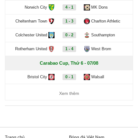
Norwich City
4 - 1
MK Dons
Cheltenham Town
1 - 3
Charlton Athletic
Colchester United
0 - 2
Southampton
Rotherham United
1 - 4
West Brom
Carabao Cup, Thứ 6 - 07/08
Bristol City
0 - 1
Walsall
Xem thêm
Trang chủ
Bóng đá Việt Nam