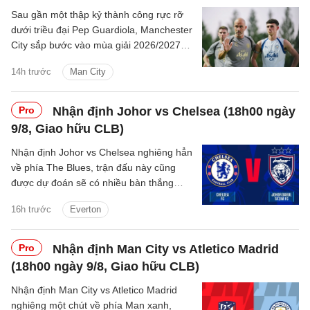
Sau gần một thập kỷ thành công rực rỡ
dưới triều đại Pep Guardiola, Manchester
City sắp bước vào mùa giải 2026/2027
với sự thay đổi mang tính bước ngoặt
14h trước
Man City
trên băng ghế chỉ đạo.
Pro
Nhận định Johor vs Chelsea (18h00 ngày
9/8, Giao hữu CLB)
Nhận định Johor vs Chelsea nghiêng hẳn
về phía The Blues, trận đấu này cũng
được dự đoán sẽ có nhiều bàn thắng
được ghi.
16h trước
Everton
Pro
Nhận định Man City vs Atletico Madrid
(18h00 ngày 9/8, Giao hữu CLB)
Nhận định Man City vs Atletico Madrid
nghiêng một chút về phía Man xanh,