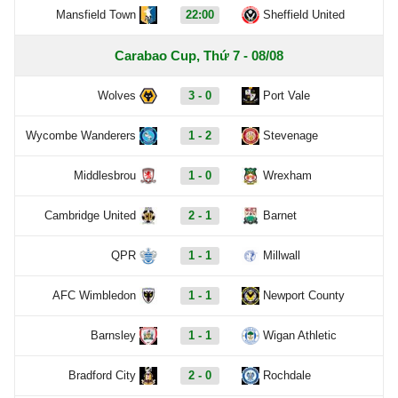
Mansfield Town
22:00
Sheffield United
Carabao Cup, Thứ 7 - 08/08
Wolves
3 - 0
Port Vale
Wycombe Wanderers
1 - 2
Stevenage
Middlesbrou
1 - 0
Wrexham
Cambridge United
2 - 1
Barnet
QPR
1 - 1
Millwall
AFC Wimbledon
1 - 1
Newport County
Barnsley
1 - 1
Wigan Athletic
Bradford City
2 - 0
Rochdale