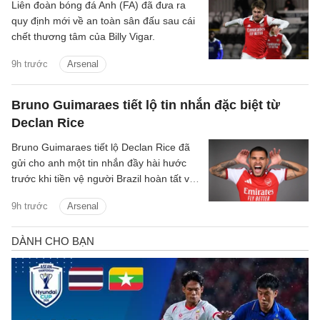
Liên đoàn bóng đá Anh (FA) đã đưa ra
quy định mới về an toàn sân đấu sau cái
chết thương tâm của Billy Vigar.
9h trước
Arsenal
Bruno Guimaraes tiết lộ tin nhắn đặc biệt từ
Declan Rice
Bruno Guimaraes tiết lộ Declan Rice đã
gửi cho anh một tin nhắn đầy hài hước
trước khi tiền vệ người Brazil hoàn tất vụ
chuyển nhượng trị giá 75 triệu bảng tới
9h trước
Arsenal
Arsenal.