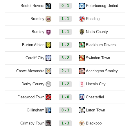
Bristol Rovers
0 - 1
Peterboroug United
Bromley
1 - 1
Reading
Burnley
1 - 1
Notts County
Burton Albion
1 - 2
Blackburn Rovers
Cardiff City
3 - 2
Swindon Town
Crewe Alexandra
2 - 1
Accrington Stanley
Derby County
1 - 2
Lincoln City
Fleetwood Town
1 - 0
Chesterfiel
Gillingham
0 - 3
Luton Town
Grimsby Town
1 - 3
Blackpool