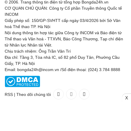
© 2006. Trang thông tin điện tử tổng hợp Bongda24h.vn
CƠ QUAN CHỦ QUẢN: Công ty Cổ phần Truyền thông Quốc tế
INCOM
Giấy phép số: 150/GP-SVHTT cấp ngày 03/4/2026 bởi Sở Văn
hoá Thể thao TP. Hà Nội
Nội dung thông tin hợp tác giữa Công ty INCOM và Báo điện tử
Thể thao và Văn hoá - TTXVN, Báo Công Thương, Tạp chí điện
tử Nhân lực Nhân tài Việt.
Chịu trách nhiệm: Ông Trần Văn Trí
Địa chỉ: Tầng 3, Tòa nhà IC, số 82 phố Duy Tân, Phường Cầu
Giấy, TP. Hà Nội
Email: bongda24h@incom.vn /Số điện thoại: (024) 3.784 8888
RSS
|
Theo dõi chúng tôi
X
Liên hệ
Quảng cáo
(024) 3.784 8888
Toàn bộ bản quyền thuộc
Bongda24h.vn