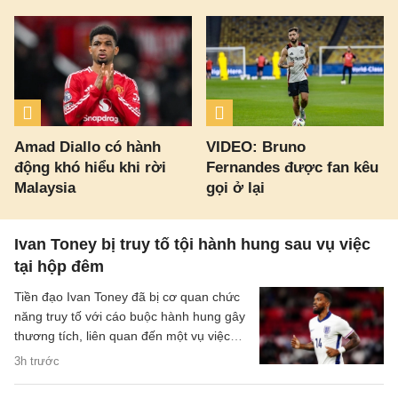
Amad Diallo có hành
VIDEO: Bruno
động khó hiểu khi rời
Fernandes được fan kêu
Malaysia
gọi ở lại
Ivan Toney bị truy tố tội hành hung sau vụ việc
tại hộp đêm
Tiền đạo Ivan Toney đã bị cơ quan chức
năng truy tố với cáo buộc hành hung gây
thương tích, liên quan đến một vụ việc
xảy ra tại hộp đêm vào tháng 12/2025.
3h trước