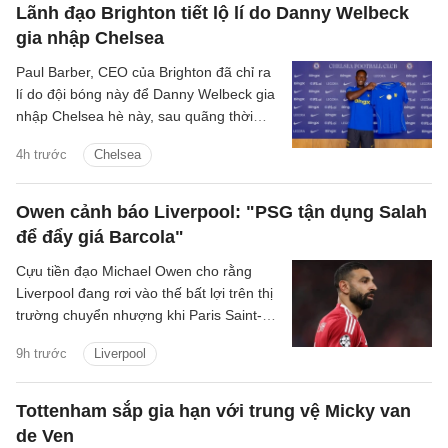
Lãnh đạo Brighton tiết lộ lí do Danny Welbeck
gia nhập Chelsea
Paul Barber, CEO của Brighton đã chỉ ra
lí do đội bóng này để Danny Welbeck gia
nhập Chelsea hè này, sau quãng thời
gian chơi ấn tượng tại Brighton.
4h trước
Chelsea
Owen cảnh báo Liverpool: "PSG tận dụng Salah
để đẩy giá Barcola"
Cựu tiền đạo Michael Owen cho rằng
Liverpool đang rơi vào thế bất lợi trên thị
trường chuyển nhượng khi Paris Saint-
Germain tận dụng nhu cầu cấp thiết tìm
9h trước
Liverpool
người thay Mohamed Salah để đẩy giá
Bradley Barcola lên mức rất cao.
Tottenham sắp gia hạn với trung vệ Micky van
de Ven