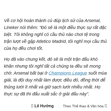
Về cơ hội hoàn thành cú đúp lịch sử của Arsenal,
Lineker nói thêm: "Đó sẽ là một điều thực sự rất đặc
biệt. Tôi không nghĩ có cầu thủ nào chơi tệ trong
trận lượt về gặp Atletico Madrid, tôi nghĩ mọi cầu thủ
của họ đều chơi tốt.
Họ đã vào chung kết, đó sẽ là một trận đấu khó
khăn nhưng tôi nghĩ tất cả chúng ta đều sẽ mong
chờ. Arsenal bất bại ở
Champions League
suốt mùa
giải, là đội duy nhất làm được điều đó, đồng thời để
thủng lưới ít nhất và giữ sạch lưới nhiều nhất. Họ
thực sự đã thi đấu xuất sắc ở giải đấu này”.
Lê Hường
Theo Thể thao & Văn hóa