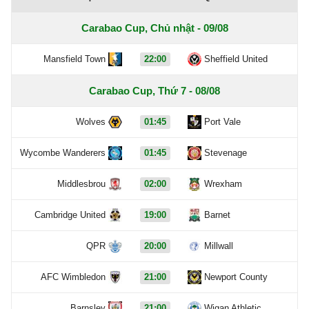
Carabao Cup, Chủ nhật - 09/08
Mansfield Town
22:00
Sheffield United
Carabao Cup, Thứ 7 - 08/08
Wolves
01:45
Port Vale
Wycombe Wanderers
01:45
Stevenage
Middlesbrou
02:00
Wrexham
Cambridge United
19:00
Barnet
QPR
20:00
Millwall
AFC Wimbledon
21:00
Newport County
Barnsley
21:00
Wigan Athletic