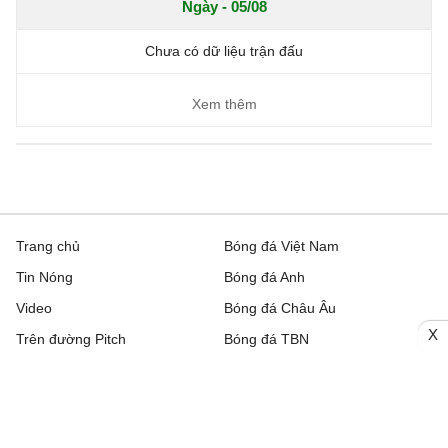
Ngày - 05/08
Chưa có dữ liệu trận đấu
Xem thêm
Trang chủ
Bóng đá Việt Nam
Tin Nóng
Bóng đá Anh
Video
Bóng đá Châu Âu
X
Trên đường Pitch
Bóng đá TBN
Trực tiếp
Bóng đá Italia
Bình luận
Lịch thi đấu bóng đá hôm nay
Nhận định bóng đá
Kết quả bóng đá