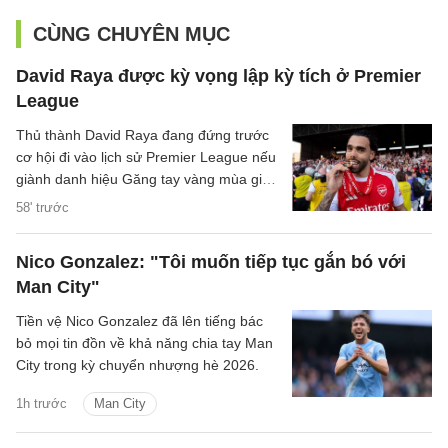
CÙNG CHUYÊN MỤC
David Raya được kỳ vọng lập kỳ tích ở Premier
League
Thủ thành David Raya đang đứng trước
cơ hội đi vào lịch sử Premier League nếu
giành danh hiệu Găng tay vàng mùa giải
2026/27.
58' trước
Nico Gonzalez: "Tôi muốn tiếp tục gắn bó với
Man City"
Tiền vệ Nico Gonzalez đã lên tiếng bác
bỏ mọi tin đồn về khả năng chia tay Man
City trong kỳ chuyển nhượng hè 2026.
1h trước
Man City