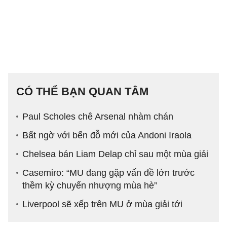
CÓ THỂ BẠN QUAN TÂM
Paul Scholes chê Arsenal nhàm chán
Bất ngờ với bến đỗ mới của Andoni Iraola
Chelsea bán Liam Delap chỉ sau một mùa giải
Casemiro: “MU đang gặp vấn đề lớn trước
thềm kỳ chuyển nhượng mùa hè”
Liverpool sẽ xếp trên MU ở mùa giải tới