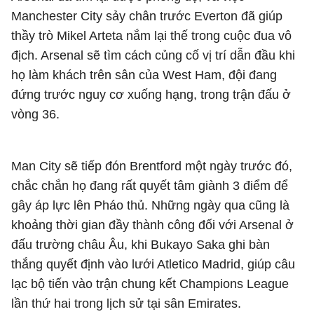
Manchester City sảy chân trước Everton đã giúp
thầy trò Mikel Arteta nắm lại thế trong cuộc đua vô
địch. Arsenal sẽ tìm cách củng cố vị trí dẫn đầu khi
họ làm khách trên sân của West Ham, đội đang
đứng trước nguy cơ xuống hạng, trong trận đấu ở
vòng 36.
Man City sẽ tiếp đón Brentford một ngày trước đó,
chắc chắn họ đang rất quyết tâm giành 3 điểm để
gây áp lực lên Pháo thủ. Những ngày qua cũng là
khoảng thời gian đầy thành công đối với Arsenal ở
đấu trường châu Âu, khi Bukayo Saka ghi bàn
thắng quyết định vào lưới Atletico Madrid, giúp câu
lạc bộ tiến vào trận chung kết Champions League
lần thứ hai trong lịch sử tại sân Emirates.