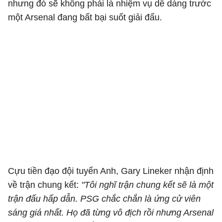
nhưng đó sẽ không phải là nhiệm vụ dễ dàng trước
một Arsenal đang bất bại suốt giải đấu.
Cựu tiền đạo đội tuyển Anh, Gary Lineker nhận định
về trận chung kết:
"Tôi nghĩ trận chung kết sẽ là một
trận đấu hấp dẫn. PSG chắc chắn là ứng cử viên
sáng giá nhất. Họ đã từng vô địch rồi nhưng Arsenal