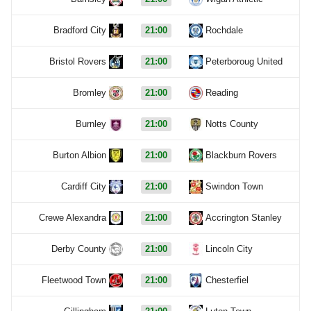
Bradford City
21:00
Rochdale
Bristol Rovers
21:00
Peterboroug United
Bromley
21:00
Reading
Burnley
21:00
Notts County
Burton Albion
21:00
Blackburn Rovers
Cardiff City
21:00
Swindon Town
Crewe Alexandra
21:00
Accrington Stanley
Derby County
21:00
Lincoln City
Fleetwood Town
21:00
Chesterfiel