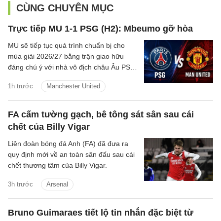
CÙNG CHUYÊN MỤC
Trực tiếp MU 1-1 PSG (H2): Mbeumo gỡ hòa
MU sẽ tiếp tục quá trình chuẩn bị cho
mùa giải 2026/27 bằng trận giao hữu
đáng chú ý với nhà vô địch châu Âu PSG
vào đêm nay tại Thụy Điển
1h trước
Manchester United
FA cấm tường gạch, bê tông sát sân sau cái
chết của Billy Vigar
Liên đoàn bóng đá Anh (FA) đã đưa ra
quy định mới về an toàn sân đấu sau cái
chết thương tâm của Billy Vigar.
3h trước
Arsenal
Bruno Guimaraes tiết lộ tin nhắn đặc biệt từ