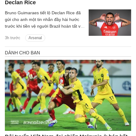
Declan Rice
Bruno Guimaraes tiết lộ Declan Rice đã
gửi cho anh một tin nhắn đầy hài hước
trước khi tiền vệ người Brazil hoàn tất vụ
chuyển nhượng trị giá 75 triệu bảng tới
3h trước
Arsenal
Arsenal.