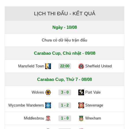
LỊCH THI ĐẤU - KẾT QUẢ
Ngày - 10/08
Chưa có dữ liệu trận đấu
Carabao Cup, Chủ nhật - 09/08
Mansfield Town
22:00
Sheffield United
Carabao Cup, Thứ 7 - 08/08
Wolves
3 - 0
Port Vale
Wycombe Wanderers
1 - 2
Stevenage
Middlesbrou
1 - 0
Wrexham