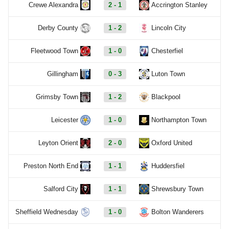
Crewe Alexandra
2 - 1
Accrington Stanley
Derby County
1 - 2
Lincoln City
Fleetwood Town
1 - 0
Chesterfiel
Gillingham
0 - 3
Luton Town
Grimsby Town
1 - 2
Blackpool
Leicester
1 - 0
Northampton Town
Leyton Orient
2 - 0
Oxford United
Preston North End
1 - 1
Huddersfiel
Salford City
1 - 1
Shrewsbury Town
Sheffield Wednesday
1 - 0
Bolton Wanderers