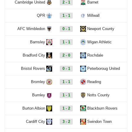
Cambridge United
2 - 1
Barnet
QPR
1 - 1
Millwall
AFC Wimbledon
0 - 1
Newport County
Barnsley
1 - 1
Wigan Athletic
Bradford City
2 - 0
Rochdale
Bristol Rovers
0 - 1
Peterboroug United
Bromley
1 - 1
Reading
Burnley
1 - 1
Notts County
Burton Albion
1 - 2
Blackburn Rovers
Cardiff City
3 - 2
Swindon Town