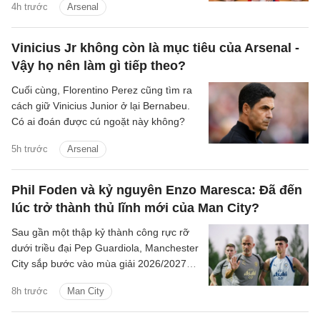
4h trước
Arsenal
Vinicius Jr không còn là mục tiêu của Arsenal -
Vậy họ nên làm gì tiếp theo?
Cuối cùng, Florentino Perez cũng tìm ra
cách giữ Vinicius Junior ở lại Bernabeu.
Có ai đoán được cú ngoặt này không?
5h trước
Arsenal
Phil Foden và kỷ nguyên Enzo Maresca: Đã đến
lúc trở thành thủ lĩnh mới của Man City?
Sau gần một thập kỷ thành công rực rỡ
dưới triều đại Pep Guardiola, Manchester
City sắp bước vào mùa giải 2026/2027
với sự thay đổi mang tính bước ngoặt
8h trước
Man City
trên băng ghế chỉ đạo.