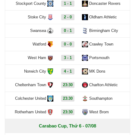
Stockport County
1 - 1
Doncaster Rovers
Stoke City
2 - 0
Oldham Athletic
Swansea
0 - 1
Birmingham City
Watford
0 - 0
Crawley Town
West Ham
3 - 1
Portsmouth
Norwich City
4 - 1
MK Dons
Cheltenham Town
23:30
Charlton Athletic
Colchester United
23:30
Southampton
Rotherham United
23:30
West Brom
Carabao Cup, Thứ 6 - 07/08