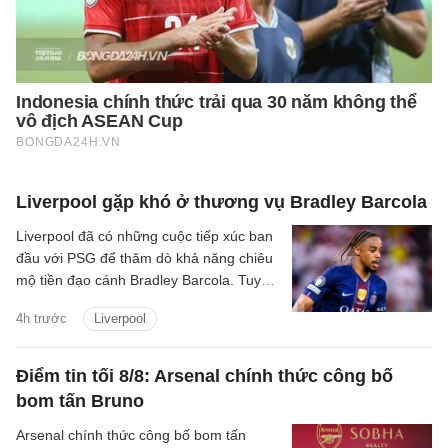
Liverpool gặp khó ở thương vụ Bradley Barcola
Liverpool đã có những cuộc tiếp xúc ban
đầu với PSG để thăm dò khả năng chiêu
mộ tiền đạo cánh Bradley Barcola. Tuy
nhiên, khoảng cách về mức định giá giữa
4h trước
Liverpool
hai CLB đang là trở ngại lớn đối với
thương vụ này.
Điểm tin tối 8/8: Arsenal chính thức công bố
bom tấn Bruno
Arsenal chính thức công bố bom tấn