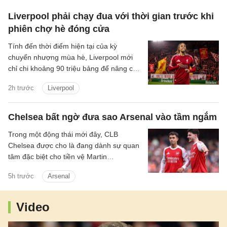
Liverpool phải chạy đua với thời gian trước khi
phiên chợ hè đóng cửa
Tính đến thời điểm hiện tại của kỳ
chuyển nhượng mùa hè, Liverpool mới
chỉ chi khoảng 90 triệu bảng để nâng cấp
lực lượng, với hai tân binh là trung vệ
2h trước
Liverpool
Jeremy Jacquet và cầu thủ chạy cánh
Victor Munoz.
Chelsea bất ngờ đưa sao Arsenal vào tầm ngắm
Trong một động thái mới đây, CLB
Chelsea được cho là đang dành sự quan
tâm đặc biệt cho tiền vệ Martin
Zubimendi của Arsenal.
5h trước
Arsenal
Video