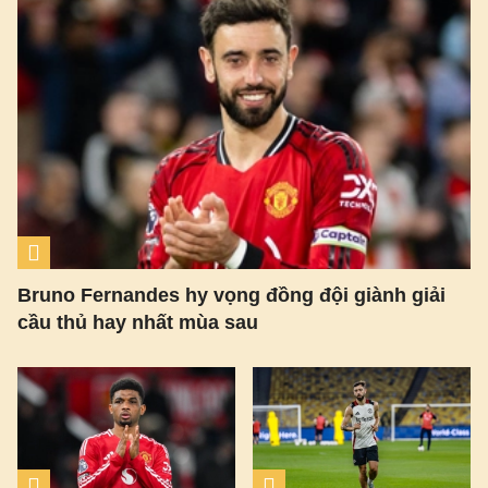
Bruno Fernandes hy vọng đồng đội giành giải
cầu thủ hay nhất mùa sau