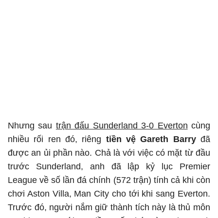
Nhưng sau
trận đấu Sunderland 3-0 Everton
cùng
nhiều rối ren đó, riêng
tiền vệ Gareth Barry
đã
được an ủi phần nào. Chả là với việc có mặt từ đầu
trước Sunderland, anh đã lập kỷ lục Premier
League về số lần đá chính (572 trận) tính cả khi còn
chơi Aston Villa, Man City cho tới khi sang Everton.
Trước đó, người nắm giữ thành tích này là thủ môn