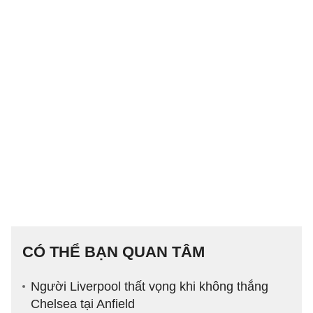
CÓ THỂ BẠN QUAN TÂM
Người Liverpool thất vọng khi không thắng
Chelsea tại Anfield