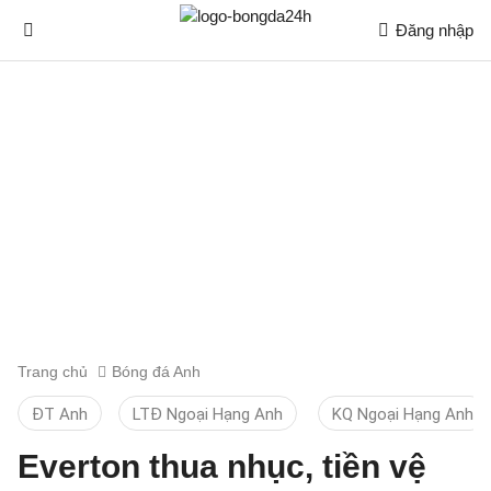
Đăng nhập
Trang chủ
Bóng đá Anh
ĐT Anh
LTĐ Ngoại Hạng Anh
KQ Ngoại Hạng Anh
Everton thua nhục, tiền vệ