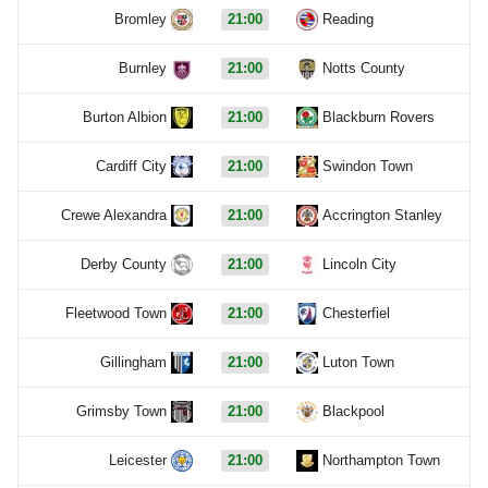
Bromley
21:00
Reading
Burnley
21:00
Notts County
Burton Albion
21:00
Blackburn Rovers
Cardiff City
21:00
Swindon Town
Crewe Alexandra
21:00
Accrington Stanley
Derby County
21:00
Lincoln City
Fleetwood Town
21:00
Chesterfiel
Gillingham
21:00
Luton Town
Grimsby Town
21:00
Blackpool
Leicester
21:00
Northampton Town