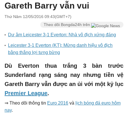
Gareth Barry vẫn vui
Thứ Năm 12/05/2016 09:43(GMT+7)
Theo dõi Bongda24h trên
Dư âm Leicester 3-1 Everton: Nhà vô địch xứng đáng
Leicester 3-1 Everton (KT): Mừng danh hiệu vô địch
bằng thắng lợi tưng bừng
Dù Everton thua trắng 3 bàn trước
Sunderland rạng sáng nay nhưng tiền vệ
Gareth Barry vẫn được an ủi với một kỷ lục
Premier League
.
⇒ Theo dõi thông tin
Euro 2016
và
lịch bóng đá euro hôm
nay
.