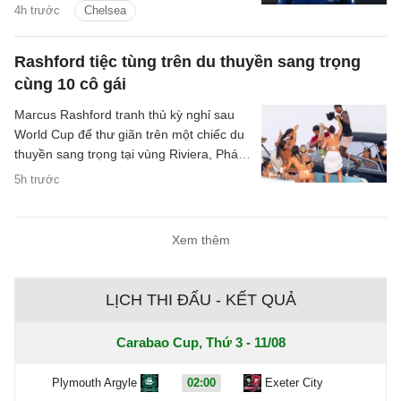
4h trước
Chelsea
Rashford tiệc tùng trên du thuyền sang trọng
cùng 10 cô gái
Marcus Rashford tranh thủ kỳ nghỉ sau
World Cup để thư giãn trên một chiếc du
thuyền sang trọng tại vùng Riviera, Pháp,
cùng 10 người bạn nữ.
5h trước
Xem thêm
LỊCH THI ĐẤU - KẾT QUẢ
Carabao Cup, Thứ 3 - 11/08
Plymouth Argyle
02:00
Exeter City