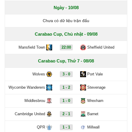
Ngày - 10/08
Chưa có dữ liệu trận đấu
Carabao Cup, Chủ nhật - 09/08
Mansfield Town
22:00
Sheffield United
Carabao Cup, Thứ 7 - 08/08
Wolves
3 - 0
Port Vale
Wycombe Wanderers
1 - 2
Stevenage
Middlesbrou
1 - 0
Wrexham
Cambridge United
2 - 1
Barnet
QPR
1 - 1
Millwall