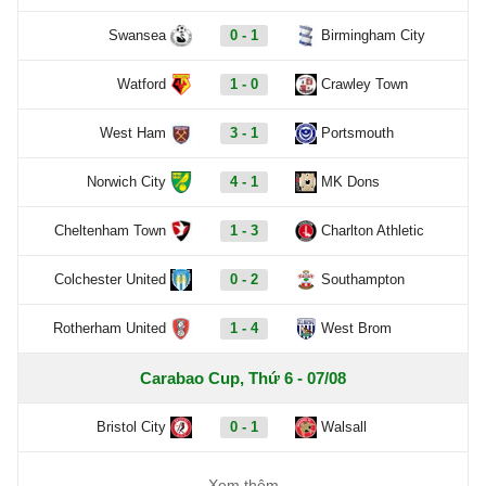
Swansea
0 - 1
Birmingham City
Watford
1 - 0
Crawley Town
West Ham
3 - 1
Portsmouth
Norwich City
4 - 1
MK Dons
Cheltenham Town
1 - 3
Charlton Athletic
Colchester United
0 - 2
Southampton
Rotherham United
1 - 4
West Brom
Carabao Cup, Thứ 6 - 07/08
Bristol City
0 - 1
Walsall
Xem thêm