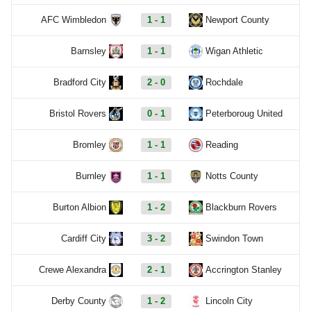
AFC Wimbledon
1 - 1
Newport County
Barnsley
1 - 1
Wigan Athletic
Bradford City
2 - 0
Rochdale
Bristol Rovers
0 - 1
Peterboroug United
Bromley
1 - 1
Reading
Burnley
1 - 1
Notts County
Burton Albion
1 - 2
Blackburn Rovers
Cardiff City
3 - 2
Swindon Town
Crewe Alexandra
2 - 1
Accrington Stanley
Derby County
1 - 2
Lincoln City