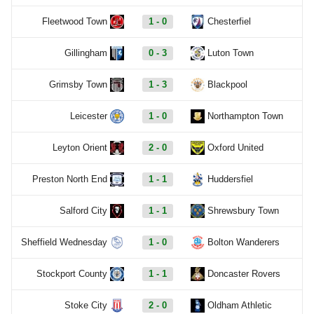
Fleetwood Town
1 - 0
Chesterfiel
Gillingham
0 - 3
Luton Town
Grimsby Town
1 - 3
Blackpool
Leicester
1 - 0
Northampton Town
Leyton Orient
2 - 0
Oxford United
Preston North End
1 - 1
Huddersfiel
Salford City
1 - 1
Shrewsbury Town
Sheffield Wednesday
1 - 0
Bolton Wanderers
Stockport County
1 - 1
Doncaster Rovers
Stoke City
2 - 0
Oldham Athletic