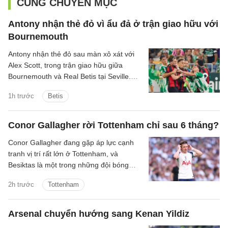
CÙNG CHUYÊN MỤC
Antony nhận thẻ đỏ vì ẩu đả ở trận giao hữu với
Bournemouth
Antony nhận thẻ đỏ sau màn xô xát với
Alex Scott, trong trận giao hữu giữa
Bournemouth và Real Betis tại Seville.
Hai đội hòa nhau 2-2 sau 90 phút.
1h trước
Betis
Conor Gallagher rời Tottenham chỉ sau 6 tháng?
Conor Gallagher đang gặp áp lực cạnh
tranh vị trí rất lớn ở Tottenham, và
Besiktas là một trong những đội bóng
quan tâm đến chữ ký của anh.
2h trước
Tottenham
Arsenal chuyển hướng sang Kenan Yildiz