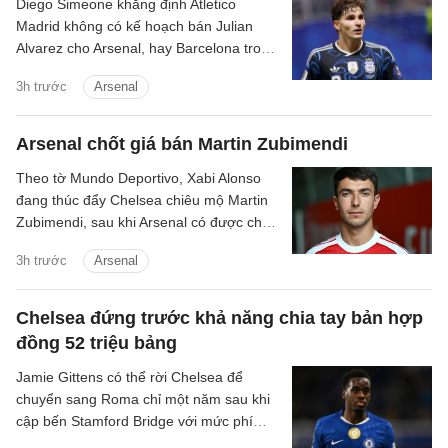
Diego Simeone khẳng định Atletico
Madrid không có kế hoạch bán Julian
Alvarez cho Arsenal, hay Barcelona trong
mùa hè này.
3h trước
Arsenal
Arsenal chốt giá bán Martin Zubimendi
Theo tờ Mundo Deportivo, Xabi Alonso
đang thúc đẩy Chelsea chiêu mộ Martin
Zubimendi, sau khi Arsenal có được chữ
ký của Bruno Guimaraes.
3h trước
Arsenal
Chelsea đứng trước khả năng chia tay bản hợp
đồng 52 triệu bảng
Jamie Gittens có thể rời Chelsea để
chuyển sang Roma chỉ một năm sau khi
cập bến Stamford Bridge với mức phí
khoảng 52 triệu bảng.