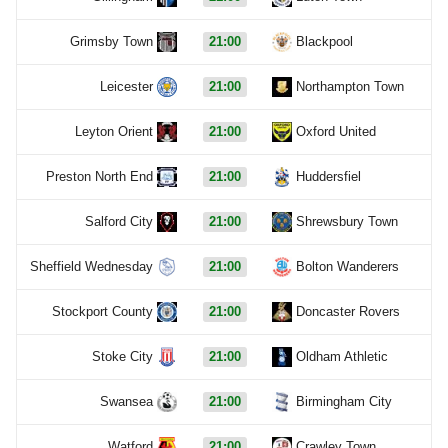
Grimsby Town
21:00
Blackpool
Leicester
21:00
Northampton Town
Leyton Orient
21:00
Oxford United
Preston North End
21:00
Huddersfiel
Salford City
21:00
Shrewsbury Town
Sheffield Wednesday
21:00
Bolton Wanderers
Stockport County
21:00
Doncaster Rovers
Stoke City
21:00
Oldham Athletic
Swansea
21:00
Birmingham City
Watford
21:00
Crawley Town