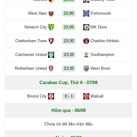
West Ham
21:00
Portsmouth
Norwich City
21:00
MK Dons
Cheltenham Town
23:30
Charlton Athletic
Colchester United
23:30
Southampton
Rotherham United
23:30
West Brom
Carabao Cup, Thứ 6 - 07/08
Bristol City
0 - 1
Walsall
Hôm qua - 06/08
Chưa có dữ liệu trận đấu