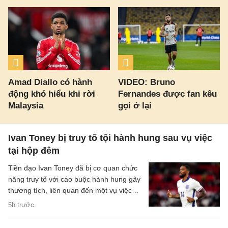
Amad Diallo có hành
VIDEO: Bruno
động khó hiểu khi rời
Fernandes được fan kêu
Malaysia
gọi ở lại
Ivan Toney bị truy tố tội hành hung sau vụ việc
tại hộp đêm
Tiền đạo Ivan Toney đã bị cơ quan chức
năng truy tố với cáo buộc hành hung gây
thương tích, liên quan đến một vụ việc
xảy ra tại hộp đêm vào tháng 12/2025.
5h trước