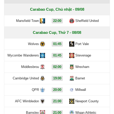
Carabao Cup, Chủ nhật - 09/08
Mansfield Town
22:00
Sheffield United
Carabao Cup, Thứ 7 - 08/08
Wolves
01:45
Port Vale
Wycombe Wanderers
01:45
Stevenage
Middlesbrou
02:00
Wrexham
Cambridge United
19:00
Barnet
QPR
20:00
Millwall
AFC Wimbledon
21:00
Newport County
Barnsley
21:00
Wigan Athletic