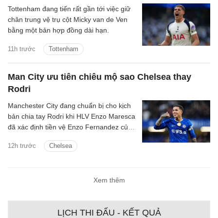
Tottenham đang tiến rất gần tới việc giữ
chân trung vệ trụ cột Micky van de Ven
bằng một bản hợp đồng dài hạn.
11h trước
Tottenham
Man City ưu tiên chiêu mộ sao Chelsea thay
Rodri
Manchester City đang chuẩn bị cho kịch
bản chia tay Rodri khi HLV Enzo Maresca
đã xác định tiền vệ Enzo Fernandez của
Chelsea là mục tiêu ưu tiên để thay thế
12h trước
Chelsea
ngôi sao người Tây Ban Nha.
Xem thêm
LỊCH THI ĐẤU - KẾT QUẢ