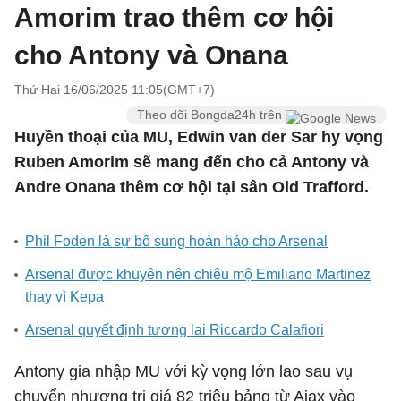
Amorim trao thêm cơ hội
cho Antony và Onana
Thứ Hai 16/06/2025 11:05(GMT+7)
Theo dõi Bongda24h trên
Huyền thoại của MU, Edwin van der Sar hy vọng
Ruben Amorim sẽ mang đến cho cả Antony và
Andre Onana thêm cơ hội tại sân Old Trafford.
Phil Foden là sự bổ sung hoàn hảo cho Arsenal
Arsenal được khuyên nên chiêu mộ Emiliano Martinez
thay vì Kepa
Arsenal quyết định tương lai Riccardo Calafiori
Antony gia nhập MU với kỳ vọng lớn lao sau vụ
chuyển nhượng trị giá 82 triệu bảng từ Ajax vào