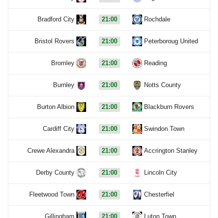
Bradford City
21:00
Rochdale
Bristol Rovers
21:00
Peterboroug United
Bromley
21:00
Reading
Burnley
21:00
Notts County
Burton Albion
21:00
Blackburn Rovers
Cardiff City
21:00
Swindon Town
Crewe Alexandra
21:00
Accrington Stanley
Derby County
21:00
Lincoln City
Fleetwood Town
21:00
Chesterfiel
Gillingham
21:00
Luton Town