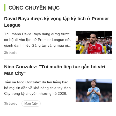
CÙNG CHUYÊN MỤC
David Raya được kỳ vọng lập kỳ tích ở Premier
League
Thủ thành David Raya đang đứng trước
cơ hội đi vào lịch sử Premier League nếu
giành danh hiệu Găng tay vàng mùa giải
2026/27.
3h trước
Nico Gonzalez: "Tôi muốn tiếp tục gắn bó với
Man City"
Tiền vệ Nico Gonzalez đã lên tiếng bác
bỏ mọi tin đồn về khả năng chia tay Man
City trong kỳ chuyển nhượng hè 2026.
3h trước
Man City