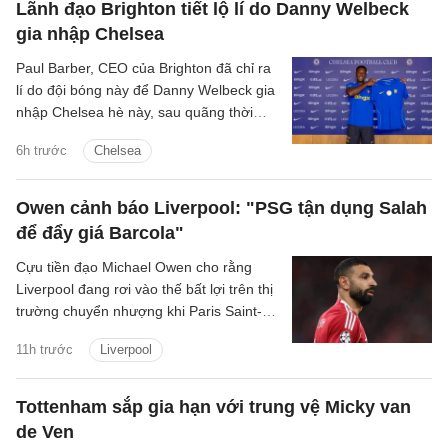
Lãnh đạo Brighton tiết lộ lí do Danny Welbeck
gia nhập Chelsea
Paul Barber, CEO của Brighton đã chỉ ra
lí do đội bóng này để Danny Welbeck gia
nhập Chelsea hè này, sau quãng thời
gian chơi ấn tượng tại Brighton.
6h trước
Chelsea
Owen cảnh báo Liverpool: "PSG tận dụng Salah
để đẩy giá Barcola"
Cựu tiền đạo Michael Owen cho rằng
Liverpool đang rơi vào thế bất lợi trên thị
trường chuyển nhượng khi Paris Saint-
Germain tận dụng nhu cầu cấp thiết tìm
11h trước
Liverpool
người thay Mohamed Salah để đẩy giá
Bradley Barcola lên mức rất cao.
Tottenham sắp gia hạn với trung vệ Micky van
de Ven