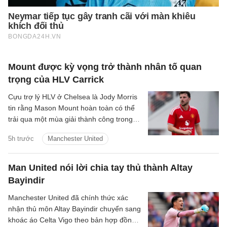
Mount được kỳ vọng trở thành nhân tố quan
trọng của HLV Carrick
Cựu trợ lý HLV ở Chelsea là Jody Morris
tin rằng Mason Mount hoàn toàn có thể
trải qua một mùa giải thành công trong
màu áo Man United, trở thành một trong
5h trước
Manchester United
những nhân tố quan trọng dưới thời HLV
Michael Carrick.
Man United nói lời chia tay thủ thành Altay
Bayindir
Manchester United đã chính thức xác
nhận thủ môn Altay Bayindir chuyển sang
khoác áo Celta Vigo theo bản hợp đồng