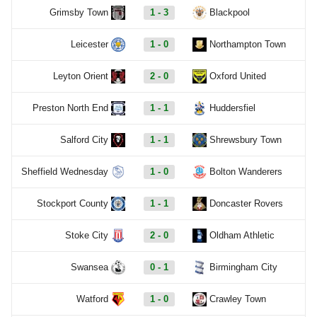
Grimsby Town
1 - 3
Blackpool
Leicester
1 - 0
Northampton Town
Leyton Orient
2 - 0
Oxford United
Preston North End
1 - 1
Huddersfiel
Salford City
1 - 1
Shrewsbury Town
Sheffield Wednesday
1 - 0
Bolton Wanderers
Stockport County
1 - 1
Doncaster Rovers
Stoke City
2 - 0
Oldham Athletic
Swansea
0 - 1
Birmingham City
Watford
1 - 0
Crawley Town