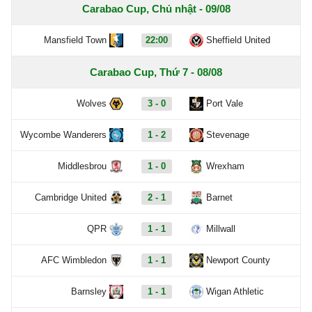
Carabao Cup, Chủ nhật - 09/08
Mansfield Town
22:00
Sheffield United
Carabao Cup, Thứ 7 - 08/08
Wolves
3 - 0
Port Vale
Wycombe Wanderers
1 - 2
Stevenage
Middlesbrou
1 - 0
Wrexham
Cambridge United
2 - 1
Barnet
QPR
1 - 1
Millwall
AFC Wimbledon
1 - 1
Newport County
Barnsley
1 - 1
Wigan Athletic