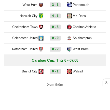
West Ham
3 - 1
Portsmouth
Norwich City
4 - 1
MK Dons
Cheltenham Town
0 - 3
Charlton Athletic
Colchester United
0 - 0
Southampton
Rotherham United
0 - 2
West Brom
Carabao Cup, Thứ 6 - 07/08
Bristol City
0 - 1
Walsall
X
Xem thêm