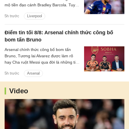
mộ tiền đạo cánh Bradley Barcola. Tuy
nhiên, khoảng cách về mức định giá giữa
5h trước
Liverpool
hai CLB đang là trở ngại lớn đối với
thương vụ này.
Điểm tin tối 8/8: Arsenal chính thức công bố
bom tấn Bruno
Arsenal chính thức công bố bom tấn
Bruno, Tương lai Alvarez được làm rõ
hay Cha ruột Messi qua đời là những tin
chính có trong điểm tin tối 8/8/2026.
5h trước
Arsenal
Video