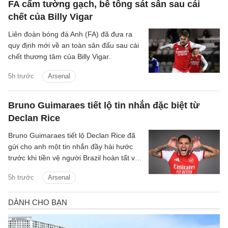
FA cấm tường gạch, bê tông sát sân sau cái
chết của Billy Vigar
Liên đoàn bóng đá Anh (FA) đã đưa ra
quy định mới về an toàn sân đấu sau cái
chết thương tâm của Billy Vigar.
5h trước
Arsenal
Bruno Guimaraes tiết lộ tin nhắn đặc biệt từ
Declan Rice
Bruno Guimaraes tiết lộ Declan Rice đã
gửi cho anh một tin nhắn đầy hài hước
trước khi tiền vệ người Brazil hoàn tất vụ
chuyển nhượng trị giá 75 triệu bảng tới
5h trước
Arsenal
Arsenal.