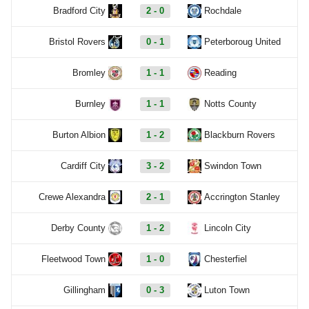
Bradford City
2 - 0
Rochdale
Bristol Rovers
0 - 1
Peterboroug United
Bromley
1 - 1
Reading
Burnley
1 - 1
Notts County
Burton Albion
1 - 2
Blackburn Rovers
Cardiff City
3 - 2
Swindon Town
Crewe Alexandra
2 - 1
Accrington Stanley
Derby County
1 - 2
Lincoln City
Fleetwood Town
1 - 0
Chesterfiel
Gillingham
0 - 3
Luton Town