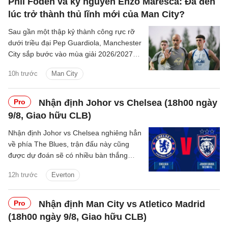
Phil Foden và kỷ nguyên Enzo Maresca: Đã đến
lúc trở thành thủ lĩnh mới của Man City?
Sau gần một thập kỷ thành công rực rỡ
dưới triều đại Pep Guardiola, Manchester
City sắp bước vào mùa giải 2026/2027
với sự thay đổi mang tính bước ngoặt
10h trước
Man City
trên băng ghế chỉ đạo.
Pro
Nhận định Johor vs Chelsea (18h00 ngày
9/8, Giao hữu CLB)
Nhận định Johor vs Chelsea nghiêng hẳn
về phía The Blues, trận đấu này cũng
được dự đoán sẽ có nhiều bàn thắng
được ghi.
12h trước
Everton
Pro
Nhận định Man City vs Atletico Madrid
(18h00 ngày 9/8, Giao hữu CLB)