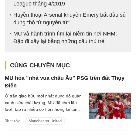
League tháng 4/2019
Huyền thoại Arsenal khuyên Emery bắt đầu sử
dụng "bộ tứ nguyên tử"
MU và hành trình tìm lại niềm tin nơi NHM:
Đập đi xây lại bằng những cầu thủ trẻ
CÙNG CHUYÊN MỤC
MU hòa "nhà vua châu Âu" PSG trên đất Thụy
Điển
Ở trận giao hữu mới nhất đụng độ quân
xanh siêu chất lượng, MU đã chơi lấn
lướt, tạo ra nhiều cơ hội nhưng lại tận
dụng không tốt nên đành chấp nhận kết
3h trước
Manchester United
quả hòa.