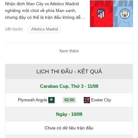
Nhận định Man City vs Atletico Madrid
nghiêng một chút về phía Man xanh,
nhưng đây có thể là trận đấu không dễ
dàng với thầy trò Enzo Maresca.
14h trước
Atletico Madrid
Xem thêm
LỊCH THI ĐẤU - KẾT QUẢ
Carabao Cup, Thứ 3 - 11/08
Plymouth Argyle
02:00
Exeter City
Ngày - 10/08
Chưa có dữ liệu trận đấu