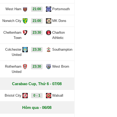
West Ham
21:00
Portsmouth
Norwich City
21:00
MK Dons
Cheltenham
23:30
Charlton
Town
Athletic
Colchester
23:30
Southampton
United
Rotherham
23:30
West Brom
United
Carabao Cup, Thứ 6 - 07/08
Bristol City
0 - 1
Walsall
Hôm qua - 06/08