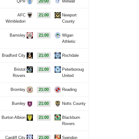
QPR
20:00
Millwall
AFC
21:00
Newport
Wimbledon
County
Barnsley
21:00
Wigan
Athletic
Bradford City
21:00
Rochdale
Bristol
21:00
Peterboroug
Rovers
United
Bromley
21:00
Reading
Burnley
21:00
Notts County
Burton Albion
21:00
Blackburn
Rovers
Cardiff City
21:00
Swindon