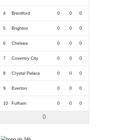
4
Brentford
0
0
0
5
Brighton
0
0
0
6
Chelsea
0
0
0
7
Coventry City
0
0
0
8
Crystal Palace
0
0
0
9
Everton
0
0
0
10
Fulham
0
0
0