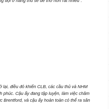
ng đội ở hàng thủ sẽ dễ thở hơn rất nhiều”.
ở lại, điều đó khiến CLB, các cầu thủ và NHM
h phúc. Cậu ấy đang tập luyện, làm việc chăm
ớc Brentford, và cậu ấy hoàn toàn có thể ra sân