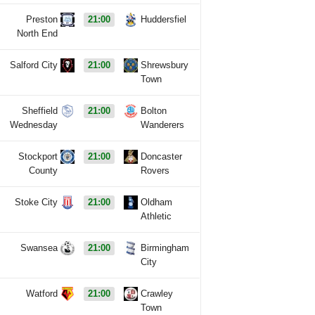
Preston
21:00
Huddersfiel
North End
Salford City
21:00
Shrewsbury
Town
Sheffield
21:00
Bolton
Wednesday
Wanderers
Stockport
21:00
Doncaster
County
Rovers
Stoke City
21:00
Oldham
Athletic
Swansea
21:00
Birmingham
City
Watford
21:00
Crawley
Town