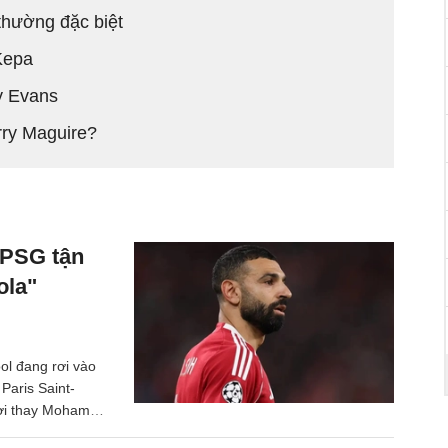
thường đặc biệt
Kepa
y Evans
rry Maguire?
"PSG tận
ola"
ol đang rơi vào
 Paris Saint-
ười thay Mohamed
 cao.