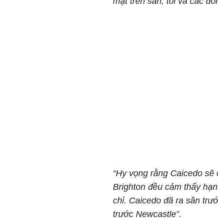
mặt trên sân, tôi và các đồ
“Hy vọng rằng Caicedo sẽ 
Brighton đều cảm thấy hạn
chỉ. Caicedo đã ra sân trư
trước Newcastle”.