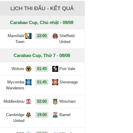
LỊCH THI ĐẤU - KẾT QUẢ
Carabao Cup, Chủ nhật - 09/08
Mansfield
22:00
Sheffield
Town
United
Carabao Cup, Thứ 7 - 08/08
Wolves
01:45
Port Vale
Wycombe
01:45
Stevenage
Wanderers
Middlesbrou
02:00
Wrexham
Cambridge
19:00
Barnet
United