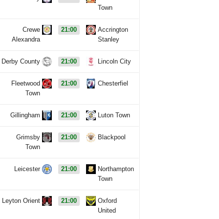
Town
Crewe
21:00
Accrington
Alexandra
Stanley
Derby County
21:00
Lincoln City
Fleetwood
21:00
Chesterfiel
Town
Gillingham
21:00
Luton Town
Grimsby
21:00
Blackpool
Town
Leicester
21:00
Northampton
Town
Leyton Orient
21:00
Oxford
United