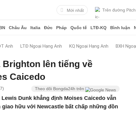
Trên đường Pitch
Mới nhất
BN
Châu Âu
Italia
Đức
Pháp
Quốc tế
LTĐ-KQ
Bình luận
ĐT Anh
LTĐ Ngoại Hạng Anh
KQ Ngoại Hạng Anh
BXH Ngoạ
 Brighton lên tiếng về
es Caicedo
7)
Theo dõi Bongda24h trên
, Lewis Dunk khẳng định Moises Caicedo vẫn
ận giao hữu với Newcastle bất chấp những đồn