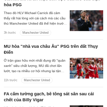
hòa PSG
Theo đó HLV Michael Carrick đã cảm
thấy rất hài lòng với cái cách mà các cầu
thủ Manchester United đã thể hiện trước
Paris Saint-Germain tại Gothenburg.
3h trước
Manchester United
MU hòa "nhà vua châu Âu" PSG trên đất Thụy
Điển
Ở trận giao hữu mới nhất đụng độ "quân
xanh" siêu chất lượng, MU đã chơi lấn
lướt, tạo ra nhiều cơ hội nhưng lại tận
dụng không tốt nên đành chấp nhận kết
11h trước
Manchester United
quả hòa.
FA cấm tường gạch, bê tông sát sân sau cái
chết của Billy Vigar