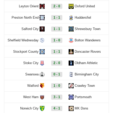
Leyton Orient
2 - 0
Oxford United
Preston North End
1 - 1
Huddersfiel
Salford City
1 - 1
Shrewsbury Town
Sheffield Wednesday
1 - 0
Bolton Wanderers
Stockport County
1 - 1
Doncaster Rovers
Stoke City
2 - 0
Oldham Athletic
Swansea
0 - 1
Birmingham City
Watford
1 - 0
Crawley Town
West Ham
3 - 1
Portsmouth
Norwich City
4 - 1
MK Dons