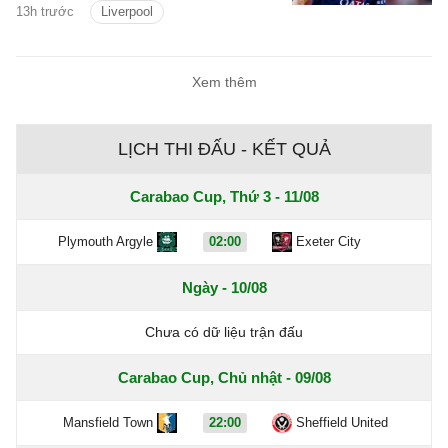
13h trước
Liverpool
hai CLB đang là trở ngại lớn đối với
thương vụ này.
Xem thêm
LỊCH THI ĐẤU - KẾT QUẢ
Carabao Cup, Thứ 3 - 11/08
Plymouth Argyle
02:00
Exeter City
Ngày - 10/08
Chưa có dữ liệu trận đấu
Carabao Cup, Chủ nhật - 09/08
Mansfield Town
22:00
Sheffield United