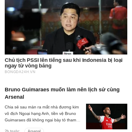
Bruno Guimaraes muốn làm nên lịch sử cùng
Arsenal
Chia sẻ sau màn ra mắt nhà đương kim
vô địch Ngoại hạng Anh, tiền vệ Bruno
Guimaraes đã không ngại bày tỏ tham
vọng giành danh hiệu và cùng Pháo thủ
2h trước
Arsenal