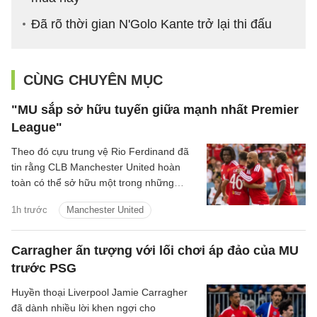
Đã rõ thời gian N'Golo Kante trở lại thi đấu
CÙNG CHUYÊN MỤC
"MU sắp sở hữu tuyến giữa mạnh nhất Premier
League"
Theo đó cựu trung vệ Rio Ferdinand đã
tin rằng CLB Manchester United hoàn
toàn có thể sở hữu một trong những
hàng tiền vệ mạnh nhất Premier League
1h trước
Manchester United
sau khi chứng kiến sự ăn ý giữa Bruno
Fernandes và Youri Tielemans.
Carragher ấn tượng với lối chơi áp đảo của MU
trước PSG
Huyền thoại Liverpool Jamie Carragher
đã dành nhiều lời khen ngợi cho