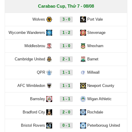
Carabao Cup, Thứ 7 - 08/08
Wolves
3 - 0
Port Vale
Wycombe Wanderers
1 - 2
Stevenage
Middlesbrou
1 - 0
Wrexham
Cambridge United
2 - 1
Barnet
QPR
1 - 1
Millwall
AFC Wimbledon
1 - 1
Newport County
Barnsley
1 - 1
Wigan Athletic
Bradford City
2 - 0
Rochdale
Bristol Rovers
0 - 1
Peterboroug United