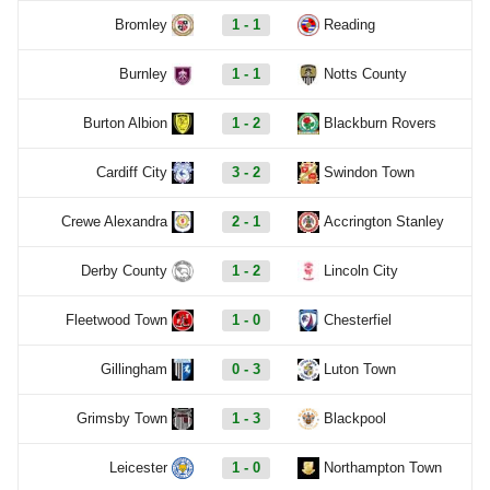
Bromley
1 - 1
Reading
Burnley
1 - 1
Notts County
Burton Albion
1 - 2
Blackburn Rovers
Cardiff City
3 - 2
Swindon Town
Crewe Alexandra
2 - 1
Accrington Stanley
Derby County
1 - 2
Lincoln City
Fleetwood Town
1 - 0
Chesterfiel
Gillingham
0 - 3
Luton Town
Grimsby Town
1 - 3
Blackpool
Leicester
1 - 0
Northampton Town