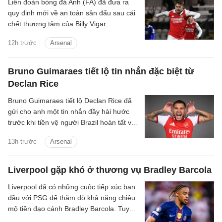
Liên đoàn bóng đá Anh (FA) đã đưa ra
quy định mới về an toàn sân đấu sau cái
chết thương tâm của Billy Vigar.
12h trước
Arsenal
Bruno Guimaraes tiết lộ tin nhắn đặc biệt từ
Declan Rice
Bruno Guimaraes tiết lộ Declan Rice đã
gửi cho anh một tin nhắn đầy hài hước
trước khi tiền vệ người Brazil hoàn tất vụ
chuyển nhượng trị giá 75 triệu bảng tới
13h trước
Arsenal
Arsenal.
Liverpool gặp khó ở thương vụ Bradley Barcola
Liverpool đã có những cuộc tiếp xúc ban
đầu với PSG để thăm dò khả năng chiêu
mộ tiền đạo cánh Bradley Barcola. Tuy
nhiên, khoảng cách về mức định giá giữa