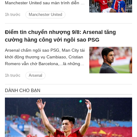
Manchester United sau màn trình diễn ấn
tượng trong trận hòa 1-1 ở loạt trận giao
1h trước
Manchester United
hữu tiền mùa giải với Paris Saint-
Germain.
Điểm tin chuyển nhượng 9/8: Arsenal tăng
cường hàng công với ngôi sao PSG
Arsenal chấm ngôi sao PSG, Man City tái
khởi động thương vụ Cambiaso, Cristian
Romero vẫn chờ Barcelona,...là những
tin tức bóng đá nổi bật trong điểm tin
1h trước
Arsenal
bóng đá sáng 9/8.