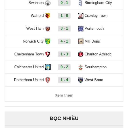
Swansea
0 - 1
Birmingham City
Watford
1 - 0
Crawley Town
West Ham
3 - 1
Portsmouth
Norwich City
4 - 1
MK Dons
Cheltenham Town
1 - 3
Charlton Athletic
Colchester United
0 - 2
Southampton
Rotherham United
1 - 4
West Brom
Xem thêm
ĐỌC NHIỀU