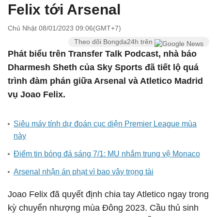
Felix tới Arsenal
Chủ Nhật 08/01/2023 09:06(GMT+7)
Theo dõi Bongda24h trên
Phát biểu trên Transfer Talk Podcast, nhà báo
Dharmesh Sheth của Sky Sports đã tiết lộ quá
trình đàm phán giữa Arsenal và Atletico Madrid
vụ Joao Felix.
Siêu máy tính dự đoán cục diện Premier League mùa
này
Điểm tin bóng đá sáng 7/1: MU nhắm trung vệ Monaco
Arsenal nhận án phạt vì bao vây trọng tài
Joao Felix đã quyết định chia tay Atletico ngay trong
kỳ chuyển nhượng mùa Đông 2023. Cầu thủ sinh