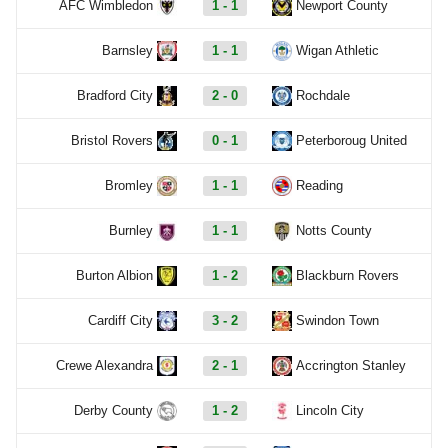
AFC Wimbledon
1 - 1
Newport County
Barnsley
1 - 1
Wigan Athletic
Bradford City
2 - 0
Rochdale
Bristol Rovers
0 - 1
Peterboroug United
Bromley
1 - 1
Reading
Burnley
1 - 1
Notts County
Burton Albion
1 - 2
Blackburn Rovers
Cardiff City
3 - 2
Swindon Town
Crewe Alexandra
2 - 1
Accrington Stanley
Derby County
1 - 2
Lincoln City