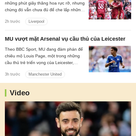
những phút giây thăng hoa rực rỡ, nhưng
chừng đó vẫn chưa đủ để che lấp những
vết nứt trong hệ thống. Tập thể này có
2h trước
Liverpool
thể bùng lên dữ dội khi mọi mắt xích vận
hành đúng nhịp, song lại dễ chao đảo khi
cường độ suy giảm và sự kết nối bắt đầu
MU vượt mặt Arsenal vụ cầu thủ của Leicester
đứt gãy.
Theo BBC Sport, MU đang đàm phán để
chiêu mộ Louis Page, một trong những
cầu thủ trẻ triển vọng của Leicester,
người cũng được Arsenal quan tâm.
3h trước
Manchester United
Video