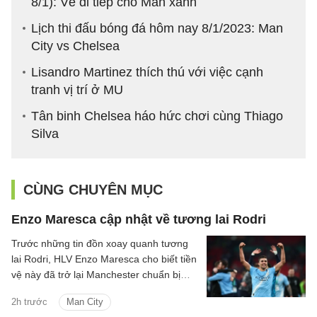
8/1): Vé đi tiếp cho Man xanh
Lịch thi đấu bóng đá hôm nay 8/1/2023: Man
City vs Chelsea
Lisandro Martinez thích thú với việc cạnh
tranh vị trí ở MU
Tân binh Chelsea háo hức chơi cùng Thiago
Silva
CÙNG CHUYÊN MỤC
Enzo Maresca cập nhật về tương lai Rodri
Trước những tin đồn xoay quanh tương
lai Rodri, HLV Enzo Maresca cho biết tiền
vệ này đã trở lại Manchester chuẩn bị
cho mùa giải mới.
2h trước
Man City