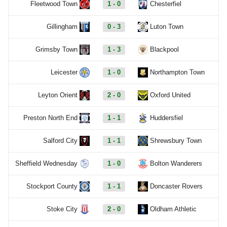
Fleetwood Town
1 - 0
Chesterfiel
Gillingham
0 - 3
Luton Town
Grimsby Town
1 - 3
Blackpool
Leicester
1 - 0
Northampton Town
Leyton Orient
2 - 0
Oxford United
Preston North End
1 - 1
Huddersfiel
Salford City
1 - 1
Shrewsbury Town
Sheffield Wednesday
1 - 0
Bolton Wanderers
Stockport County
1 - 1
Doncaster Rovers
Stoke City
2 - 0
Oldham Athletic