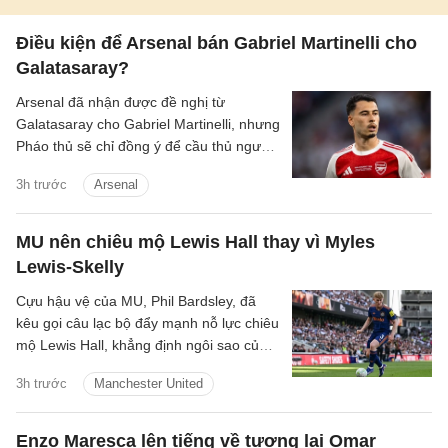
Điều kiện để Arsenal bán Gabriel Martinelli cho
Galatasaray?
Arsenal đã nhận được đề nghị từ
Galatasaray cho Gabriel Martinelli, nhưng
Pháo thủ sẽ chỉ đồng ý để cầu thủ người
Brazil ra đi nếu có một cầu thủ chạy cánh
3h trước
Arsenal
mới.
MU nên chiêu mộ Lewis Hall thay vì Myles
Lewis-Skelly
Cựu hậu vệ của MU, Phil Bardsley, đã
kêu gọi câu lạc bộ đẩy mạnh nỗ lực chiêu
mộ Lewis Hall, khẳng định ngôi sao của
Newcastle sẽ là sự bổ sung hoàn hảo
3h trước
Manchester United
cho sân Old Trafford.
Enzo Maresca lên tiếng về tương lai Omar