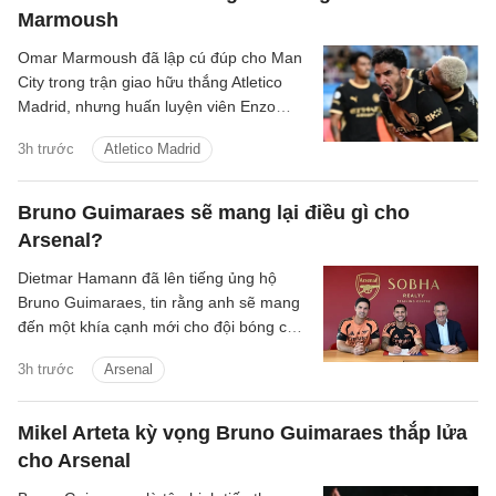
Marmoush
Omar Marmoush đã lập cú đúp cho Man
City trong trận giao hữu thắng Atletico
Madrid, nhưng huấn luyện viên Enzo
Maresca lại tỏ ra kín đáo về tương lai của
3h trước
Atletico Madrid
anh.
Bruno Guimaraes sẽ mang lại điều gì cho
Arsenal?
Dietmar Hamann đã lên tiếng ủng hộ
Bruno Guimaraes, tin rằng anh sẽ mang
đến một khía cạnh mới cho đội bóng của
Mikel Arteta.
3h trước
Arsenal
Mikel Arteta kỳ vọng Bruno Guimaraes thắp lửa
cho Arsenal