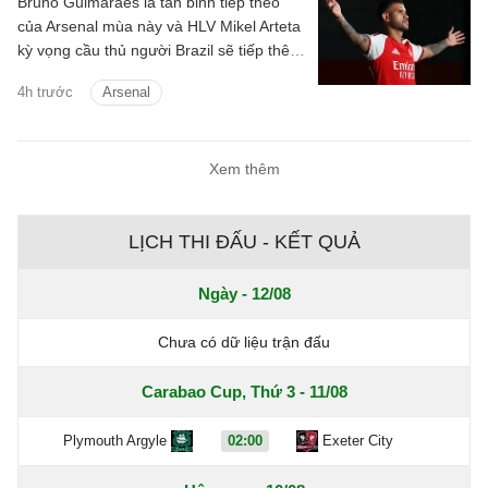
Bruno Guimaraes là tân binh tiếp theo
của Arsenal mùa này và HLV Mikel Arteta
kỳ vọng cầu thủ người Brazil sẽ tiếp thêm
chất thép cho đội hình Pháo thủ.
4h trước
Arsenal
Xem thêm
LỊCH THI ĐẤU - KẾT QUẢ
Ngày - 12/08
Chưa có dữ liệu trận đấu
Carabao Cup, Thứ 3 - 11/08
Plymouth Argyle
02:00
Exeter City