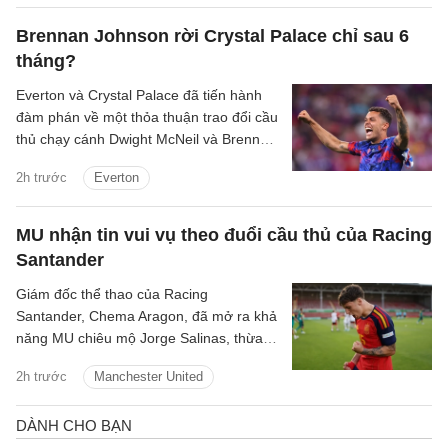
Brennan Johnson rời Crystal Palace chỉ sau 6
tháng?
Everton và Crystal Palace đã tiến hành
đàm phán về một thỏa thuận trao đổi cầu
thủ chạy cánh Dwight McNeil và Brennan
Johnson.
2h trước
Everton
MU nhận tin vui vụ theo đuổi cầu thủ của Racing
Santander
Giám đốc thể thao của Racing
Santander, Chema Aragon, đã mở ra khả
năng MU chiêu mộ Jorge Salinas, thừa
nhận sao trẻ này có thể ra đi nếu được
2h trước
Manchester United
các ông lớn tiếp cận.