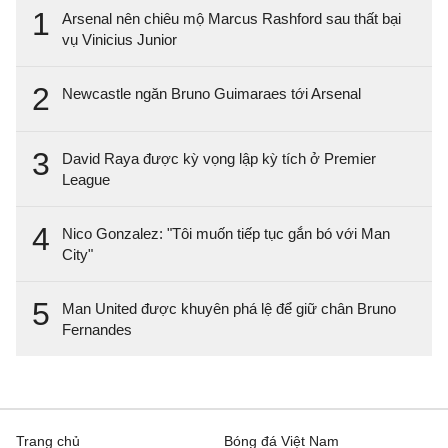
1
Arsenal nên chiêu mộ Marcus Rashford sau thất bại
vụ Vinicius Junior
2
Newcastle ngăn Bruno Guimaraes tới Arsenal
3
David Raya được kỳ vọng lập kỳ tích ở Premier
League
4
Nico Gonzalez: "Tôi muốn tiếp tục gắn bó với Man
City"
5
Man United được khuyên phá lệ để giữ chân Bruno
Fernandes
Trang chủ
Bóng đá Việt Nam