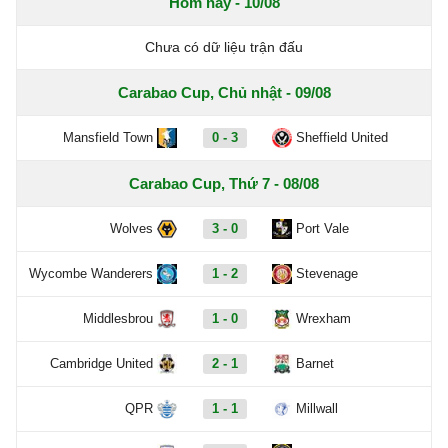
Hôm nay - 10/08
Chưa có dữ liệu trận đấu
Carabao Cup, Chủ nhật - 09/08
Mansfield Town
0 - 3
Sheffield United
Carabao Cup, Thứ 7 - 08/08
Wolves
3 - 0
Port Vale
Wycombe Wanderers
1 - 2
Stevenage
Middlesbrou
1 - 0
Wrexham
Cambridge United
2 - 1
Barnet
QPR
1 - 1
Millwall