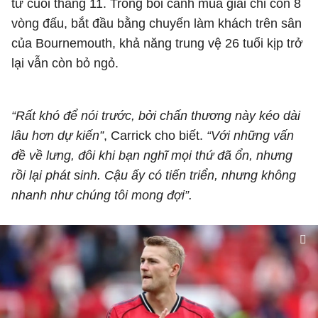
từ cuối tháng 11. Trong bối cảnh mùa giải chỉ còn 8
vòng đấu, bắt đầu bằng chuyến làm khách trên sân
của
Bournemouth
, khả năng trung vệ 26 tuổi kịp trở
lại vẫn còn bỏ ngỏ.
“Rất khó để nói trước, bởi chấn thương này kéo dài
lâu hơn dự kiến”
, Carrick cho biết.
“Với những vấn
đề về lưng, đôi khi bạn nghĩ mọi thứ đã ổn, nhưng
rồi lại phát sinh. Cậu ấy có tiến triển, nhưng không
nhanh như chúng tôi mong đợi”.