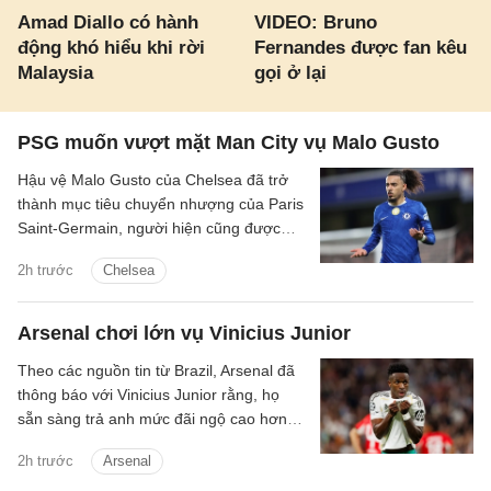
Amad Diallo có hành
VIDEO: Bruno
động khó hiểu khi rời
Fernandes được fan kêu
Malaysia
gọi ở lại
PSG muốn vượt mặt Man City vụ Malo Gusto
Hậu vệ Malo Gusto của Chelsea đã trở
thành mục tiêu chuyển nhượng của Paris
Saint-Germain, người hiện cũng được
Man City quan tâm.
2h trước
Chelsea
Arsenal chơi lớn vụ Vinicius Junior
Theo các nguồn tin từ Brazil, Arsenal đã
thông báo với Vinicius Junior rằng, họ
sẵn sàng trả anh mức đãi ngộ cao hơn
đề nghị gia hạn hợp đồng từ phía Real
2h trước
Arsenal
Madrid.