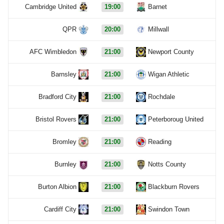
Cambridge United
19:00
Barnet
QPR
20:00
Millwall
AFC Wimbledon
21:00
Newport County
Barnsley
21:00
Wigan Athletic
Bradford City
21:00
Rochdale
Bristol Rovers
21:00
Peterboroug United
Bromley
21:00
Reading
Burnley
21:00
Notts County
Burton Albion
21:00
Blackburn Rovers
Cardiff City
21:00
Swindon Town