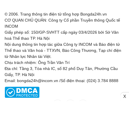
© 2006. Trang thông tin điện tử tổng hợp Bongda24h.vn
CƠ QUAN CHỦ QUẢN: Công ty Cổ phần Truyền thông Quốc tế
INCOM
Giấy phép số: 150/GP-SVHTT cấp ngày 03/4/2026 bởi Sở Văn
hoá Thể thao TP. Hà Nội
Nội dung thông tin hợp tác giữa Công ty INCOM và Báo điện tử
Thể thao và Văn hoá - TTXVN, Báo Công Thương, Tạp chí điện
tử Nhân lực Nhân tài Việt.
Chịu trách nhiệm: Ông Trần Văn Trí
Địa chỉ: Tầng 3, Tòa nhà IC, số 82 phố Duy Tân, Phường Cầu
Giấy, TP. Hà Nội
Email: bongda24h@incom.vn /Số điện thoại: (024) 3.784 8888
X
RSS
|
Theo dõi chúng tôi
Liên hệ
Quảng cáo
(024) 3.784 8888
Toàn bộ bản quyền thuộc
Bongda24h.vn