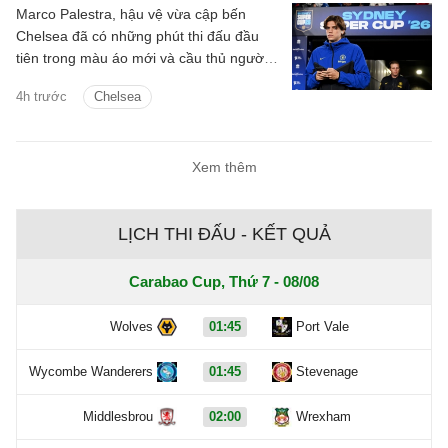
Marco Palestra, hậu vệ vừa cập bến
Chelsea đã có những phút thi đấu đầu
tiên trong màu áo mới và cầu thủ người
Italia háo hức tranh tài mùa giải mới.
4h trước
Chelsea
Xem thêm
LỊCH THI ĐẤU - KẾT QUẢ
Carabao Cup, Thứ 7 - 08/08
Wolves
01:45
Port Vale
Wycombe Wanderers
01:45
Stevenage
Middlesbrou
02:00
Wrexham