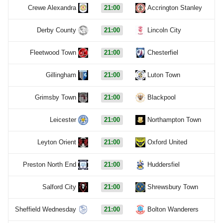
Crewe Alexandra
21:00
Accrington Stanley
Derby County
21:00
Lincoln City
Fleetwood Town
21:00
Chesterfiel
Gillingham
21:00
Luton Town
Grimsby Town
21:00
Blackpool
Leicester
21:00
Northampton Town
Leyton Orient
21:00
Oxford United
Preston North End
21:00
Huddersfiel
Salford City
21:00
Shrewsbury Town
Sheffield Wednesday
21:00
Bolton Wanderers