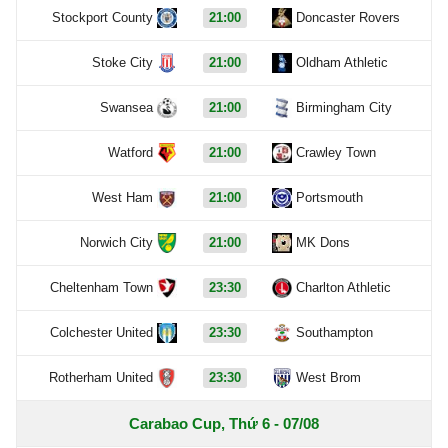
Stockport County
21:00
Doncaster Rovers
Stoke City
21:00
Oldham Athletic
Swansea
21:00
Birmingham City
Watford
21:00
Crawley Town
West Ham
21:00
Portsmouth
Norwich City
21:00
MK Dons
Cheltenham Town
23:30
Charlton Athletic
Colchester United
23:30
Southampton
Rotherham United
23:30
West Brom
Carabao Cup, Thứ 6 - 07/08