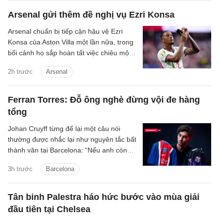
Arsenal gửi thêm đề nghị vụ Ezri Konsa
Arsenal chuẩn bị tiếp cận hậu vệ Ezri
Konsa của Aston Villa một lần nữa, trong
bối cảnh họ sắp hoàn tất việc chiêu mộ
đội trưởng Bruno Guimaraes của
2h trước
Arsenal
Newcastle.
Ferran Torres: Đỗ ông nghè đừng vội đe hàng
tổng
Johan Cruyff từng để lại một câu nói
thường được nhắc lại như nguyên tắc bất
thành văn tại Barcelona: “Nếu anh còn
lưỡng lự về việc thi đấu cho FC
3h trước
Barcelona
Barcelona, anh không còn hữu ích với
chúng tôi nữa.”
Tân binh Palestra háo hức bước vào mùa giải
đầu tiên tại Chelsea