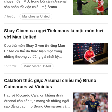
chuyển đến MU, trong bối cảnh Arsenal
sắp hoàn tất việc chiêu mộ Bruno
Guimaraes.
7' trước
Manchester United
Shay Given ca ngợi Tielemans là một món hời
với Man United
Cựu thủ môn Shay Given tin rằng Man
United có thể đã thực hiện một trong
những thương vụ đáng giá nhất kỳ
chuyển nhượng hè khi chiêu mộ Youri
1h trước
Manchester United
Tielemans với mức phí chỉ 35 triệu bảng.
Calafiori thúc giục Arsenal chiêu mộ Bruno
Guimaraes và Vinicius
Hậu vệ Riccardo Calafiori khẳng định
Arsenal cần tiếp tục mang về những ngôi
sao đẳng cấp như Bruno Guimaraes và
Vinicius Junior nếu muốn duy trì vị thế số