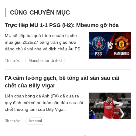
CÙNG CHUYÊN MỤC
Trực tiếp MU 1-1 PSG (H2): Mbeumo gỡ hòa
MU sẽ tiếp tục quá trình chuẩn bị cho
mùa giải 2026/27 bằng trận giao hữu
đáng chú ý với nhà vô địch châu Âu PSG
vào đêm nay tại Thụy Điển
1h trước
Manchester United
FA cấm tường gạch, bê tông sát sân sau cái
chết của Billy Vigar
Liên đoàn bóng đá Anh (FA) đã đưa ra
quy định mới về an toàn sân đấu sau cái
chết thương tâm của Billy Vigar.
3h trước
Arsenal