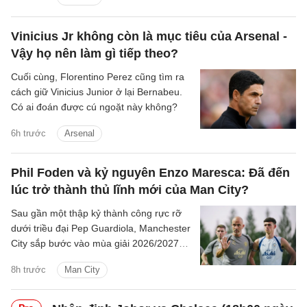
Vinicius Jr không còn là mục tiêu của Arsenal -
Vậy họ nên làm gì tiếp theo?
Cuối cùng, Florentino Perez cũng tìm ra
cách giữ Vinicius Junior ở lại Bernabeu.
Có ai đoán được cú ngoặt này không?
6h trước
Arsenal
Phil Foden và kỷ nguyên Enzo Maresca: Đã đến
lúc trở thành thủ lĩnh mới của Man City?
Sau gần một thập kỷ thành công rực rỡ
dưới triều đại Pep Guardiola, Manchester
City sắp bước vào mùa giải 2026/2027
với sự thay đổi mang tính bước ngoặt
8h trước
Man City
trên băng ghế chỉ đạo.