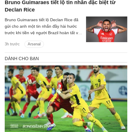
Bruno Guimaraes tiết lộ tin nhắn đặc biệt từ
Declan Rice
Bruno Guimaraes tiết lộ Declan Rice đã
gửi cho anh một tin nhắn đầy hài hước
trước khi tiền vệ người Brazil hoàn tất vụ
chuyển nhượng trị giá 75 triệu bảng tới
3h trước
Arsenal
Arsenal.