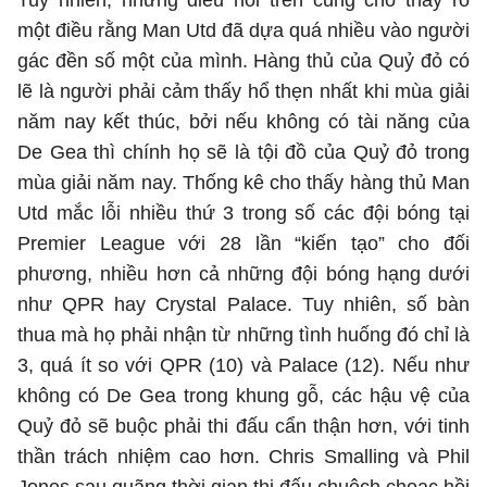
Tuy nhiên, những điều nói trên cũng cho thấy rõ
một điều rằng Man Utd đã dựa quá nhiều vào người
gác đền số một của mình. Hàng thủ của Quỷ đỏ có
lẽ là người phải cảm thấy hổ thẹn nhất khi mùa giải
năm nay kết thúc, bởi nếu không có tài năng của
De Gea thì chính họ sẽ là tội đồ của Quỷ đỏ trong
mùa giải năm nay. Thống kê cho thấy hàng thủ Man
Utd mắc lỗi nhiều thứ 3 trong số các đội bóng tại
Premier League với 28 lần “kiến tạo” cho đối
phương, nhiều hơn cả những đội bóng hạng dưới
như QPR hay Crystal Palace. Tuy nhiên, số bàn
thua mà họ phải nhận từ những tình huống đó chỉ là
3, quá ít so với QPR (10) và Palace (12). Nếu như
không có De Gea trong khung gỗ, các hậu vệ của
Quỷ đỏ sẽ buộc phải thi đấu cẩn thận hơn, với tinh
thần trách nhiệm cao hơn. Chris Smalling và Phil