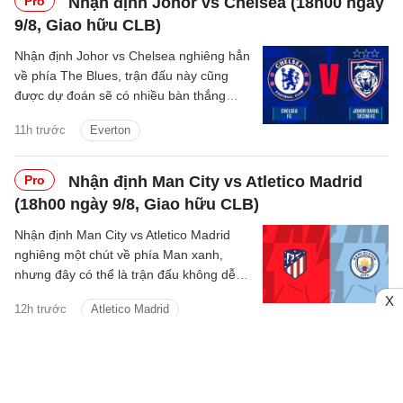
Pro
Nhận định Johor vs Chelsea (18h00 ngày
9/8, Giao hữu CLB)
Nhận định Johor vs Chelsea nghiêng hẳn
về phía The Blues, trận đấu này cũng
được dự đoán sẽ có nhiều bàn thắng
được ghi.
11h trước
Everton
Pro
Nhận định Man City vs Atletico Madrid
(18h00 ngày 9/8, Giao hữu CLB)
Nhận định Man City vs Atletico Madrid
nghiêng một chút về phía Man xanh,
nhưng đây có thể là trận đấu không dễ
dàng với thầy trò Enzo Maresca.
X
12h trước
Atletico Madrid
Xem thêm