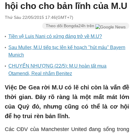
hội cho cho bản lĩnh của M.U
Thứ Sáu 22/05/2015 17:46(GMT+7)
Theo dõi Bongda24h trên
Tiền vệ Luis Nani có xứng đáng trở về M.U?
Sau Muller, M.U tiếp tục lên kế hoạch "hút máu" Bayern
Munich
CHUYỂN NHƯỢNG (22/5): M.U hoàn tất mua
Otamendi, Real nhắm Benitez
Việc De Gea rời M.U có lẽ chỉ còn là vấn đề
thời gian. Đây rõ ràng là một mất mát lớn
của Quỷ đỏ, nhưng cũng có thể là cơ hội
để họ trui rèn bản lĩnh.
Các CĐV của Manchester United đang sống trong