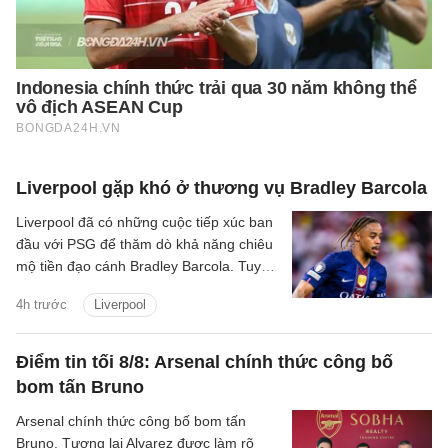
Liverpool gặp khó ở thương vụ Bradley Barcola
Liverpool đã có những cuộc tiếp xúc ban
đầu với PSG để thăm dò khả năng chiêu
mộ tiền đạo cánh Bradley Barcola. Tuy
nhiên, khoảng cách về mức định giá giữa
4h trước
Liverpool
hai CLB đang là trở ngại lớn đối với
thương vụ này.
Điểm tin tối 8/8: Arsenal chính thức công bố
bom tấn Bruno
Arsenal chính thức công bố bom tấn
Bruno, Tương lai Alvarez được làm rõ