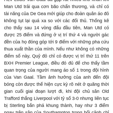
Man Utd trải qua cơn bão chấn thương, và chỉ có
tài năng của De Gea mới giúp cho đoàn quân áo đỏ
không tụt lại quá xa so với các đối thủ. Thống kê
cho thấy sau 14 vòng đấu đầu tiên, Man Utd có
được 25 điểm và đứng ở vị trí thứ 4 và người gác
đền của họ đóng góp tới 9 điểm với những pha cứu
thua xuất thần của mình. Nếu như không có những
điểm số này, Quỷ đỏ chỉ có được vị trí thứ 11 trên
BXH Premier League, điều đó đủ để cho thấy tầm
quan trọng của người mang áo số 1 trong đội hình
của Van Gaal. Tầm ảnh hưởng của anh đến đội
bóng còn được thể hiện cực kỳ rõ nét ở quãng thời
gian cuối giai đoạn lượt đi, khi đội chủ sân Old
Trafford thắng Liverpool với tỷ số 3-0 nhưng liên tục
bị Sterling bắn phá khung thành, hay như 3 điểm
ngay trên sân của Southampton trong bối cảnh chỉ