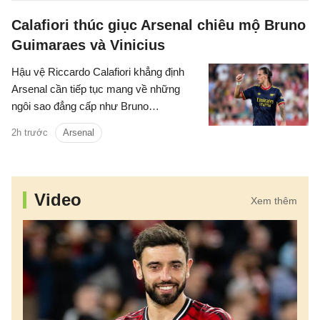
Calafiori thúc giục Arsenal chiêu mộ Bruno
Guimaraes và Vinicius
Hậu vệ Riccardo Calafiori khẳng định
Arsenal cần tiếp tục mang về những
ngôi sao đẳng cấp như Bruno
Guimaraes và Vinicius Junior nếu muốn
2h trước
Arsenal
duy trì vị thế số một và hướng đến một
mùa giải thành công hơn nữa.
Video
Xem thêm