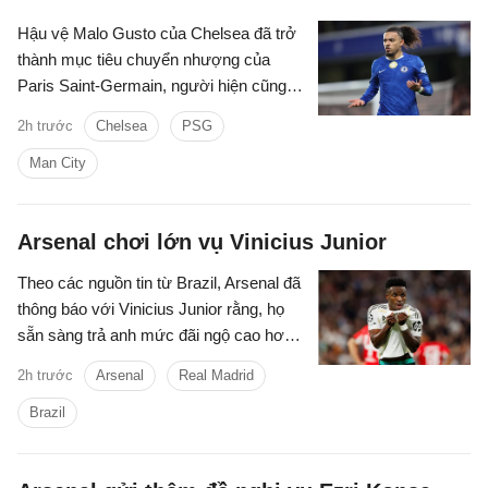
Hậu vệ Malo Gusto của Chelsea đã trở
thành mục tiêu chuyển nhượng của
Paris Saint-Germain, người hiện cũng
được Man City quan tâm.
2h trước
Chelsea
PSG
Man City
Arsenal chơi lớn vụ Vinicius Junior
Theo các nguồn tin từ Brazil, Arsenal đã
thông báo với Vinicius Junior rằng, họ
sẵn sàng trả anh mức đãi ngộ cao hơn
đề nghị gia hạn hợp đồng từ phía Real
2h trước
Arsenal
Real Madrid
Madrid.
Brazil