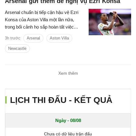
Arsenal gửi thêm đề nghị vụ Ezri Konsa
Arsenal chuẩn bị tiếp cận hậu vệ Ezri
Konsa của Aston Villa một lần nữa,
trong bối cảnh họ sắp hoàn tất việc
chiêu mộ đội trưởng Bruno Guimaraes
3h trước
Arsenal
Aston Villa
của Newcastle.
Newcastle
Xem thêm
LỊCH THI ĐẤU - KẾT QUẢ
Ngày - 08/08
Chưa có dữ liệu trận đấu