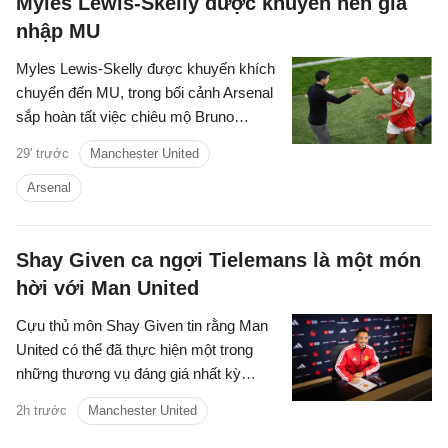
Myles Lewis-Skelly được khuyên nên gia
nhập MU
Myles Lewis-Skelly được khuyến khích
chuyển đến MU, trong bối cảnh Arsenal
sắp hoàn tất việc chiêu mộ Bruno
Guimaraes.
29' trước
Manchester United
Arsenal
Shay Given ca ngợi Tielemans là một món
hời với Man United
Cựu thủ môn Shay Given tin rằng Man
United có thể đã thực hiện một trong
những thương vụ đáng giá nhất kỳ
chuyển nhượng hè khi chiêu mộ Youri
2h trước
Manchester United
Tielemans với mức phí chỉ 35 triệu
bảng.