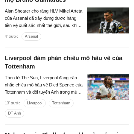
Alan Shearer cho rằng HLV Mikel Arteta
của Arsenal đã xây dựng được hàng
tiền vệ xuất sắc nhất thế giới, sau khi
chiêu mộ Bruno Guimaraes.
4' trước
Arsenal
Liverpool đàm phán chiêu mộ hậu vệ của
Tottenham
Theo tờ The Sun, Liverpool đang cân
nhắc chiêu mộ hậu vệ Djed Spence của
Tottenham và đội tuyển Anh trong mùa
hè này.
13' trước
Liverpool
Tottenham
ĐT Anh