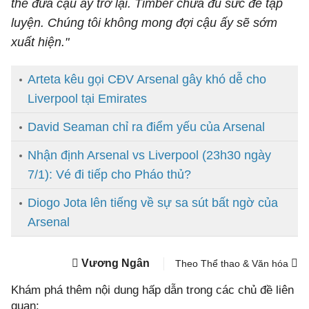
thể đưa cậu ấy trở lại. Timber chưa đủ sức để tập
luyện. Chúng tôi không mong đợi cậu ấy sẽ sớm
xuất hiện."
Arteta kêu gọi CĐV Arsenal gây khó dễ cho
Liverpool tại Emirates
David Seaman chỉ ra điểm yếu của Arsenal
Nhận định Arsenal vs Liverpool (23h30 ngày
7/1): Vé đi tiếp cho Pháo thủ?
Diogo Jota lên tiếng về sự sa sút bất ngờ của
Arsenal
Vương Ngân
Theo Thể thao & Văn hóa
Khám phá thêm nội dung hấp dẫn trong các chủ đề liên
quan: