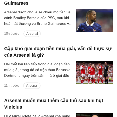
Guimaraes
Arsenal được cho là sẽ chiêu mộ tiền vệ
cánh Bradley Barcola của PSG, sau khi
hoàn tất thương vụ Bruno Guimaraes với
giá 75 triệu bảng.
10h trước
Arsenal
Gặp khó giai đoạn tiền mùa giải, vấn đề thực sự
của Arsenal là gì?
Hai thất bại liên tiếp trong giai đoạn tiền
mùa giải, trong đó có trận thua Borussia
Dortmund ngay trên sân nhà ở giải đấu
giao hữu thường niên Emirates Cup, rõ
11h trước
Arsenal
ràng không phải màn chạy đà mà người
hâm mộ Arsenal mong muốn.
Arsenal muốn mua thêm cầu thủ sau khi hụt
Vinicius
HLV Mikel Arteta hé lộ Arsenal khả năng