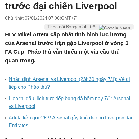
trước đại chiến Liverpool
Chủ Nhật 07/01/2024 07:06(GMT+7)
Theo dõi Bongda24h trên
HLV Mikel Arteta cập nhật tình hình lực lượng
của Arsenal trước trận gặp Liverpool ở vòng 3
FA Cup, Pháo thủ vẫn thiếu một vài cầu thủ
quan trọng.
Nhận định Arsenal vs Liverpool (23h30 ngày 7/1): Vé đi
tiếp cho Pháo thủ?
Lịch thi đấu, lịch trực tiếp bóng đá hôm nay 7/1: Arsenal
vs Liverpool
Arteta kêu gọi CĐV Arsenal gây khó dễ cho Liverpool tại
Emirates