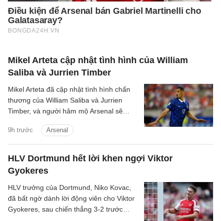
Mikel Arteta cập nhật tình hình của William
Saliba và Jurrien Timber
Mikel Arteta đã cập nhật tình hình chấn
thương của William Saliba và Jurrien
Timber, và người hâm mộ Arsenal sẽ
không được chứng kiến cả hai thi đấu
9h trước
Arsenal
trong một thời gian dài.
HLV Dortmund hết lời khen ngợi Viktor
Gyokeres
HLV trưởng của Dortmund, Niko Kovac,
đã bất ngờ dành lời động viên cho Viktor
Gyokeres, sau chiến thắng 3-2 trước
Arsenal.