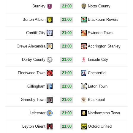
Burnley
21:00
Notts County
Burton Albion
21:00
Blackburn Rovers
Cardiff City
21:00
Swindon Town
Crewe Alexandra
21:00
Accrington Stanley
Derby County
21:00
Lincoln City
Fleetwood Town
21:00
Chesterfiel
Gillingham
21:00
Luton Town
Grimsby Town
21:00
Blackpool
Leicester
21:00
Northampton Town
Leyton Orient
21:00
Oxford United