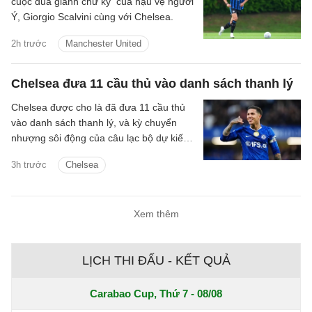
cuộc đua giành chữ ký của hậu vệ người
Ý, Giorgio Scalvini cùng với Chelsea.
2h trước
Manchester United
Chelsea đưa 11 cầu thủ vào danh sách thanh lý
Chelsea được cho là đã đưa 11 cầu thủ
vào danh sách thanh lý, và kỳ chuyển
nhượng sôi động của câu lạc bộ dự kiến
sẽ tiếp tục diễn ra.
3h trước
Chelsea
Xem thêm
LỊCH THI ĐẤU - KẾT QUẢ
Carabao Cup, Thứ 7 - 08/08