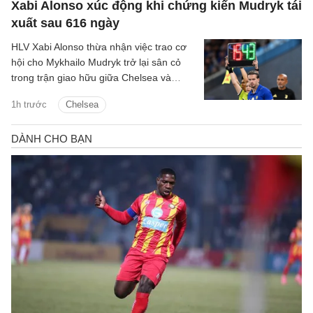
Xabi Alonso xúc động khi chứng kiến Mudryk tái
xuất sau 616 ngày
HLV Xabi Alonso thừa nhận việc trao cơ
hội cho Mykhailo Mudryk trở lại sân cỏ
trong trận giao hữu giữa Chelsea và
Juventus là một khoảnh khắc đầy cảm
1h trước
Chelsea
xúc đối với toàn đội.