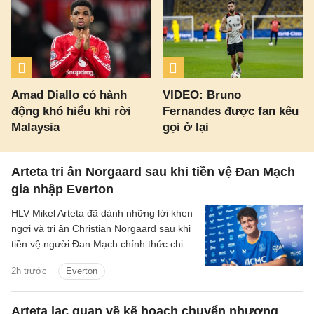
Amad Diallo có hành
VIDEO: Bruno
động khó hiểu khi rời
Fernandes được fan kêu
Malaysia
gọi ở lại
Arteta tri ân Norgaard sau khi tiền vệ Đan Mạch
gia nhập Everton
HLV Mikel Arteta đã dành những lời khen
ngợi và tri ân Christian Norgaard sau khi
tiền vệ người Đan Mạch chính thức chia
tay Arsenal để chuyển sang khoác áo
2h trước
Everton
Everton trong thương vụ trị giá 7 triệu
bảng.
Arteta lạc quan về kế hoạch chuyển nhượng