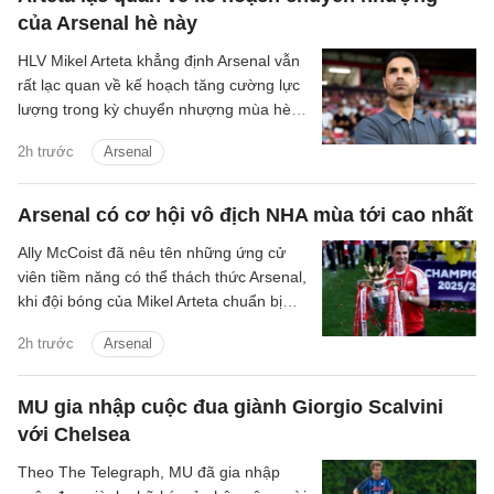
của Arsenal hè này
HLV Mikel Arteta khẳng định Arsenal vẫn
rất lạc quan về kế hoạch tăng cường lực
lượng trong kỳ chuyển nhượng mùa hè,
bất chấp việc mục tiêu hàng đầu Vinicius
2h trước
Arsenal
Junior đang tiến gần hơn tới khả năng
tiếp tục gắn bó với Real Madrid.
Arsenal có cơ hội vô địch NHA mùa tới cao nhất
Ally McCoist đã nêu tên những ứng cử
viên tiềm năng có thể thách thức Arsenal,
khi đội bóng của Mikel Arteta chuẩn bị
bảo vệ chức vô địch Premier League.
2h trước
Arsenal
MU gia nhập cuộc đua giành Giorgio Scalvini
với Chelsea
Theo The Telegraph, MU đã gia nhập