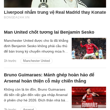
Man United chốt tương lai Benjamin Sesko
Manchester United được cho là đã khẳng
định Benjamin Sesko không phải cầu thủ
để bán trong kỳ chuyển nhượng mùa hè
năm nay, bất chấp sự quan tâm mạnh
1h trước
Manchester United
mẽ từ Bayern Munich và Barcelona.
Bruno Guimaraes: Mảnh ghép hoàn hảo để
Arsenal hoàn thiện cỗ máy chiến thắng
Không còn là tin đồn, Bruno Guimaraes
đã tiến rất gần đến việc gia nhập Arsenal
ở phiên chợ hè 2026. Đích thân nhà báo
uy tín David Ornstein đã lên tiếng xác
2h trước
Arsenal