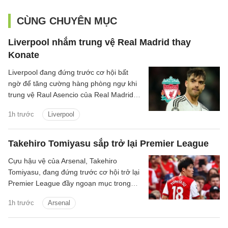
CÙNG CHUYÊN MỤC
Liverpool nhắm trung vệ Real Madrid thay
Konate
Liverpool đang đứng trước cơ hội bất
ngờ để tăng cường hàng phòng ngự khi
trung vệ Raul Asencio của Real Madrid
được cho là có thể rời sân Bernabeu
1h trước
Liverpool
trong kỳ chuyển nhượng mùa hè này.
Takehiro Tomiyasu sắp trở lại Premier League
Cựu hậu vệ của Arsenal, Takehiro
Tomiyasu, đang đứng trước cơ hội trở lại
Premier League đầy ngoạn mục trong
màu áo Crystal Palace.
1h trước
Arsenal