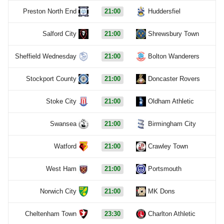
Preston North End
21:00
Huddersfiel
Salford City
21:00
Shrewsbury Town
Sheffield Wednesday
21:00
Bolton Wanderers
Stockport County
21:00
Doncaster Rovers
Stoke City
21:00
Oldham Athletic
Swansea
21:00
Birmingham City
Watford
21:00
Crawley Town
West Ham
21:00
Portsmouth
Norwich City
21:00
MK Dons
Cheltenham Town
23:30
Charlton Athletic