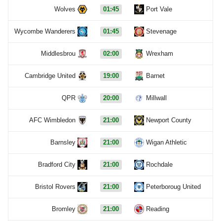
Wolves
01:45
Port Vale
Wycombe Wanderers
01:45
Stevenage
Middlesbrou
02:00
Wrexham
Cambridge United
19:00
Barnet
QPR
20:00
Millwall
AFC Wimbledon
21:00
Newport County
Barnsley
21:00
Wigan Athletic
Bradford City
21:00
Rochdale
Bristol Rovers
21:00
Peterboroug United
Bromley
21:00
Reading