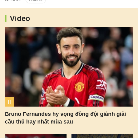
nhận thương vụ sắp sửa được hoàn tất.
Dự kiến theo lịch tiền vệ người Brazil sẽ
bay về London trong hôm nay, bắt đầu
Video
buổi kiểm tra y tế và hoàn tất các thủ tục
còn lại để chuẩn bị cho ra mắt đội bóng
mới.
Bruno Fernandes hy vọng đồng đội giành giải
cầu thủ hay nhất mùa sau