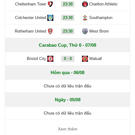
Cheltenham Town
23:30
Charlton Athletic
Colchester United
23:30
Southampton
Rotherham United
23:30
West Brom
Carabao Cup, Thứ 6 - 07/08
Bristol City
0 - 0
Walsall
Hôm qua - 06/08
Chưa có dữ liệu trận đấu
Ngày - 05/08
Chưa có dữ liệu trận đấu
Xem thêm