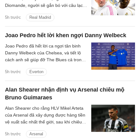
Diomande, người sẽ gắn bó với câu lạc
bộ trong 7 mùa giải tiếp theo, cho đến
5h trước
Real Madrid
ngày 30 tháng 6 năm 2033.
Joao Pedro hết lời khen ngợi Danny Welbeck
Joao Pedro đã hết lời ca ngợi tân binh
Danny Welbeck của Chelsea, và tiết lộ
cách anh sẽ giúp đỡ The Blues cả trong
và ngoài sân cỏ.
5h trước
Everton
Alan Shearer nhận định vụ Arsenal chiêu mộ
Bruno Guimaraes
Alan Shearer cho rằng HLV Mikel Arteta
của Arsenal đã xây dựng được hàng tiền
vệ xuất sắc nhất thế giới, sau khi chiêu
mộ Bruno Guimaraes.
5h trước
Arsenal