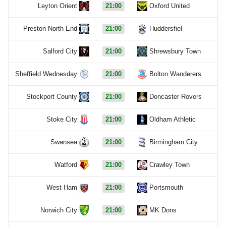
Leyton Orient
21:00
Oxford United
Preston North End
21:00
Huddersfiel
Salford City
21:00
Shrewsbury Town
Sheffield Wednesday
21:00
Bolton Wanderers
Stockport County
21:00
Doncaster Rovers
Stoke City
21:00
Oldham Athletic
Swansea
21:00
Birmingham City
Watford
21:00
Crawley Town
West Ham
21:00
Portsmouth
Norwich City
21:00
MK Dons