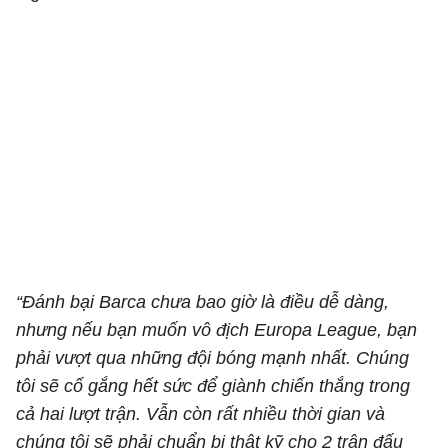
“Đánh bại Barca chưa bao giờ là điều dễ dàng,
nhưng nếu bạn muốn vô địch Europa League, bạn
phải vượt qua những đội bóng mạnh nhất. Chúng
tôi sẽ cố gắng hết sức để giành chiến thắng trong
cả hai lượt trận. Vẫn còn rất nhiều thời gian và
chúng tôi sẽ phải chuẩn bị thật kỹ cho 2 trận đấu