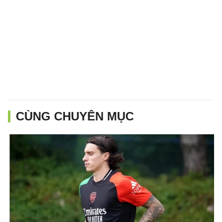
CÙNG CHUYÊN MỤC