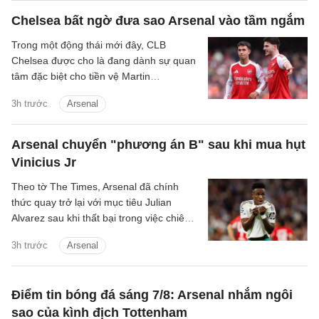
Chelsea bất ngờ đưa sao Arsenal vào tầm ngắm
Trong một động thái mới đây, CLB
Chelsea được cho là đang dành sự quan
tâm đặc biệt cho tiền vệ Martin
Zubimendi của Arsenal.
3h trước
Arsenal
Arsenal chuyển "phương án B" sau khi mua hụt
Vinicius Jr
Theo tờ The Times, Arsenal đã chính
thức quay trở lại với mục tiêu Julian
Alvarez sau khi thất bại trong việc chiêu
mộ Vinicius Jr từ Real.
3h trước
Arsenal
Điểm tin bóng đá sáng 7/8: Arsenal nhắm ngôi
sao của kình địch Tottenham