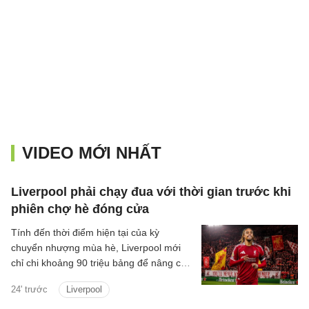
VIDEO MỚI NHẤT
Liverpool phải chạy đua với thời gian trước khi
phiên chợ hè đóng cửa
Tính đến thời điểm hiện tại của kỳ
chuyển nhượng mùa hè, Liverpool mới
chỉ chi khoảng 90 triệu bảng để nâng cấp
lực lượng, với hai tân binh là trung vệ
24' trước
Liverpool
Jeremy Jacquet và cầu thủ chạy cánh
Victor Munoz.