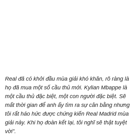
Real đã có khởi đầu mùa giải khó khăn, rõ ràng là
họ đã mua một số cầu thủ mới. Kylian Mbappe là
một cầu thủ đặc biệt, một con người đặc biệt. Sẽ
mất thời gian để anh ấy tìm ra sự cân bằng nhưng
tôi rất háo hức được chứng kiến Real Madrid mùa
giải này. Khi họ đoàn kết lại, tôi nghĩ sẽ thật tuyệt
vời”.