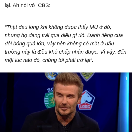
lại. Ah nói với CBS:
“Thật đau lòng khi không được thấy MU ở đó,
nhưng họ đang trải qua điều gì đó. Danh tiếng của
đội bóng quá lớn, vậy nên không có mặt ở đấu
trường này là điều khó chấp nhận được. Vì vậy, đến
một lúc nào đó, chúng tôi phải trở lại”.