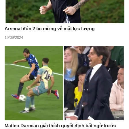
Arsenal đón 2 tin mừng về mặt lực lượng
19/09/2024
Matteo Darmian giải thích quyết định bất ngờ trước