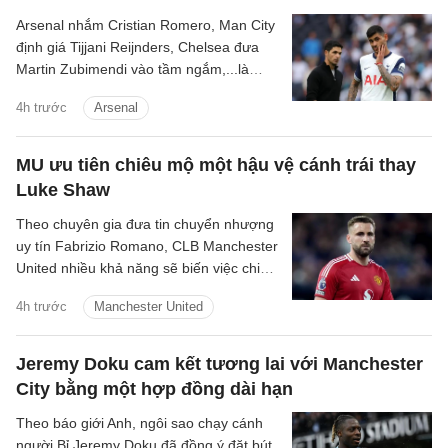
Arsenal nhắm Cristian Romero, Man City
định giá Tijjani Reijnders, Chelsea đưa
Martin Zubimendi vào tầm ngắm,...là
những tin tức bóng đá nổi bật trong Điểm
4h trước
Arsenal
tin bóng đá sáng 31/7.
MU ưu tiên chiêu mộ một hậu vệ cánh trái thay
Luke Shaw
Theo chuyên gia đưa tin chuyển nhượng
uy tín Fabrizio Romano, CLB Manchester
United nhiều khả năng sẽ biến việc chiêu
mộ một hậu vệ cánh trái thành mục tiêu
4h trước
Manchester United
trọng tâm tiếp theo trên thị trường
chuyển nhượng hè năm nay.
Jeremy Doku cam kết tương lai với Manchester
City bằng một hợp đồng dài hạn
Theo báo giới Anh, ngôi sao chạy cánh
người Bỉ Jeremy Doku đã đồng ý đặt bút