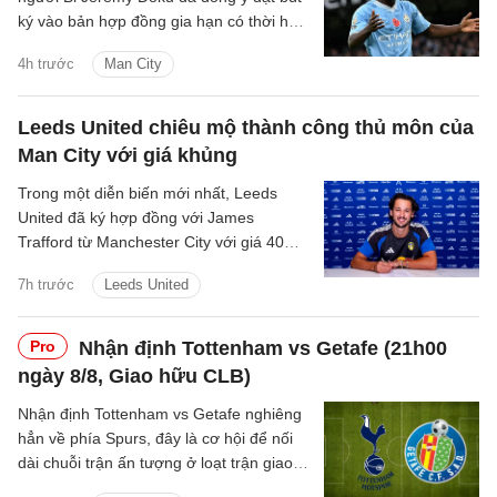
ký vào bản hợp đồng gia hạn có thời hạn
5 năm với Manchester City.
4h trước
Man City
Leeds United chiêu mộ thành công thủ môn của
Man City với giá khủng
Trong một diễn biến mới nhất, Leeds
United đã ký hợp đồng với James
Trafford từ Manchester City với giá 40
triệu bảng cộng thêm các khoản phí bổ
7h trước
Leeds United
sung.
Pro
Nhận định Tottenham vs Getafe (21h00
ngày 8/8, Giao hữu CLB)
Nhận định Tottenham vs Getafe nghiêng
hẳn về phía Spurs, đây là cơ hội để nối
dài chuỗi trận ấn tượng ở loạt trận giao
hữu Hè 2026.