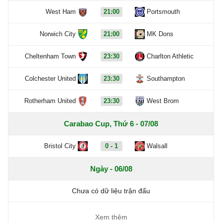
West Ham
21:00
Portsmouth
Norwich City
21:00
MK Dons
Cheltenham Town
23:30
Charlton Athletic
Colchester United
23:30
Southampton
Rotherham United
23:30
West Brom
Carabao Cup, Thứ 6 - 07/08
Bristol City
0 - 1
Walsall
Ngày - 06/08
Chưa có dữ liệu trận đấu
Xem thêm