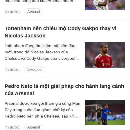
mục tiêu hàng đầu của Arsenal nhằm
nâng cấp hàng thủ.
4h trước
Arsenal
Tottenham nên chiêu mộ Cody Gakpo thay vì
Nicolas Jackson
Tottenham đang tìm kiếm một tiền đạo
mới, trong đó Nicolas Jackson của
Chelsea và Cody Gakpo của Liverpool
nằm trong danh sách chuyển nhượng
4h trước
Liverpool
của họ.
Pedro Neto là một giải pháp cho hành lang cánh
của Arsenal
Arsenal được kêu gọi tham gia cùng Man
City trong cuộc đua giành chữ ký của
Pedro Neto bên phía Chelsea, sau khi bỏ
lỡ cơ hội chiêu mộ Vinicius Junior.
4h trước
Arsenal