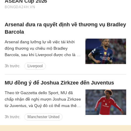
Arsenal đưa ra quyết định về thương vụ Bradley
Barcola
Arsenal đang lưỡng lự về việc tái khởi
động thương vụ chiêu mộ Bradley
Barcola, sau khi Liverpool được cho là đã
gửi lời đề nghị đầu tiên đến PSG.
3h trước
Liverpool
MU đồng ý để Joshua Zirkzee đến Juventus
Theo tờ Gazzetta dello Sport, MU đã
chấp nhận đề nghị mượn Joshua Zirkzee
từ Juventus, và Quỷ đỏ có thể mua thêm
tiền đạo trong thời gian còn lại ở Hè
3h trước
Manchester United
2026.