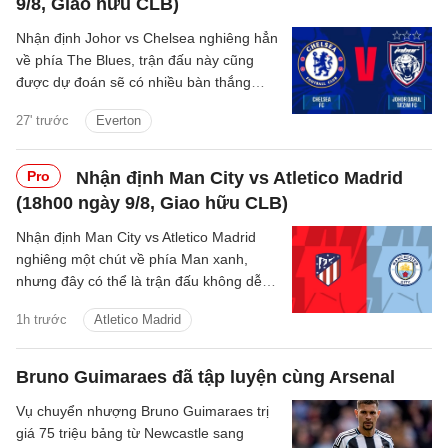
9/8, Giao hữu CLB)
Nhận định Johor vs Chelsea nghiêng hẳn
về phía The Blues, trận đấu này cũng
được dự đoán sẽ có nhiều bàn thắng
được ghi.
27' trước
Everton
Pro
Nhận định Man City vs Atletico Madrid
(18h00 ngày 9/8, Giao hữu CLB)
Nhận định Man City vs Atletico Madrid
nghiêng một chút về phía Man xanh,
nhưng đây có thể là trận đấu không dễ
dàng với thầy trò Enzo Maresca.
1h trước
Atletico Madrid
Bruno Guimaraes đã tập luyện cùng Arsenal
Vụ chuyển nhượng Bruno Guimaraes trị
giá 75 triệu bảng từ Newcastle sang