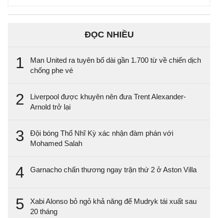
ĐỌC NHIỀU
1
Man United ra tuyên bố dài gần 1.700 từ về chiến dịch
chống phe vé
2
Liverpool được khuyên nên đưa Trent Alexander-
Arnold trở lại
3
Đội bóng Thổ Nhĩ Kỳ xác nhận đàm phán với
Mohamed Salah
4
Garnacho chấn thương ngay trận thứ 2 ở Aston Villa
5
Xabi Alonso bỏ ngỏ khả năng để Mudryk tái xuất sau
20 tháng