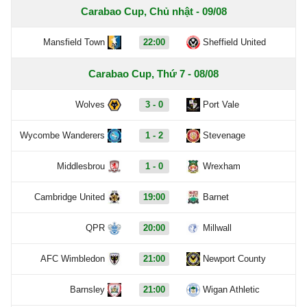
Carabao Cup, Chủ nhật - 09/08
Mansfield Town
22:00
Sheffield United
Carabao Cup, Thứ 7 - 08/08
Wolves
3 - 0
Port Vale
Wycombe Wanderers
1 - 2
Stevenage
Middlesbrou
1 - 0
Wrexham
Cambridge United
19:00
Barnet
QPR
20:00
Millwall
AFC Wimbledon
21:00
Newport County
Barnsley
21:00
Wigan Athletic