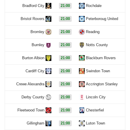
Bradford City
21:00
Rochdale
Bristol Rovers
21:00
Peterboroug United
Bromley
21:00
Reading
Burnley
21:00
Notts County
Burton Albion
21:00
Blackburn Rovers
Cardiff City
21:00
Swindon Town
Crewe Alexandra
21:00
Accrington Stanley
Derby County
21:00
Lincoln City
Fleetwood Town
21:00
Chesterfiel
Gillingham
21:00
Luton Town