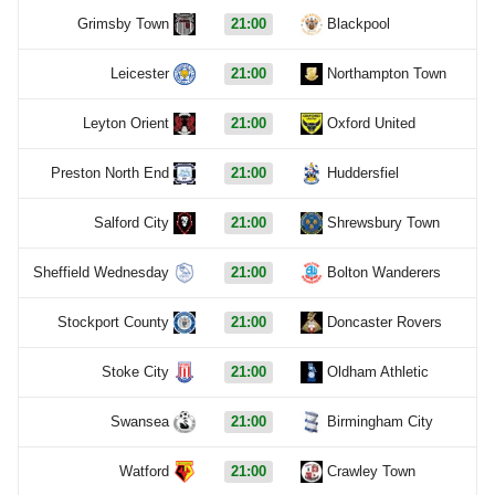
Grimsby Town
21:00
Blackpool
Leicester
21:00
Northampton Town
Leyton Orient
21:00
Oxford United
Preston North End
21:00
Huddersfiel
Salford City
21:00
Shrewsbury Town
Sheffield Wednesday
21:00
Bolton Wanderers
Stockport County
21:00
Doncaster Rovers
Stoke City
21:00
Oldham Athletic
Swansea
21:00
Birmingham City
Watford
21:00
Crawley Town