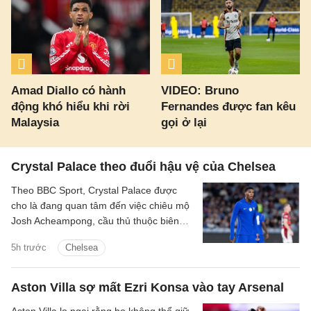
Amad Diallo có hành
VIDEO: Bruno
động khó hiểu khi rời
Fernandes được fan kêu
Malaysia
gọi ở lại
Crystal Palace theo đuổi hậu vệ của Chelsea
Theo BBC Sport, Crystal Palace được
cho là đang quan tâm đến việc chiêu mộ
Josh Acheampong, cầu thủ thuộc biên
chế của Chelsea.
5h trước
Chelsea
Aston Villa sợ mất Ezri Konsa vào tay Arsenal
Aston Villa lo ngại rằng họ không thể giữ