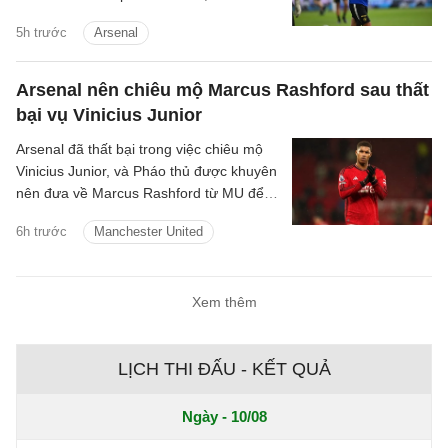
lỡ cơ hội chiêu mộ Vinicius Junior.
5h trước
Arsenal
Arsenal nên chiêu mộ Marcus Rashford sau thất
bại vụ Vinicius Junior
Arsenal đã thất bại trong việc chiêu mộ
Vinicius Junior, và Pháo thủ được khuyên
nên đưa về Marcus Rashford từ MU để
nâng cấp hàng lang cánh.
6h trước
Manchester United
Xem thêm
LỊCH THI ĐẤU - KẾT QUẢ
Ngày - 10/08