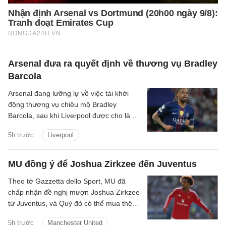
Arsenal đưa ra quyết định về thương vụ Bradley
Barcola
Arsenal đang lưỡng lự về việc tái khởi
động thương vụ chiêu mộ Bradley
Barcola, sau khi Liverpool được cho là đã
gửi lời đề nghị đầu tiên đến PSG.
5h trước
Liverpool
MU đồng ý để Joshua Zirkzee đến Juventus
Theo tờ Gazzetta dello Sport, MU đã
chấp nhận đề nghị mượn Joshua Zirkzee
từ Juventus, và Quỷ đỏ có thể mua thêm
tiền đạo trong thời gian còn lại ở Hè
5h trước
Manchester United
2026.