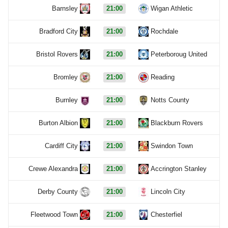
Barnsley
21:00
Wigan Athletic
Bradford City
21:00
Rochdale
Bristol Rovers
21:00
Peterboroug United
Bromley
21:00
Reading
Burnley
21:00
Notts County
Burton Albion
21:00
Blackburn Rovers
Cardiff City
21:00
Swindon Town
Crewe Alexandra
21:00
Accrington Stanley
Derby County
21:00
Lincoln City
Fleetwood Town
21:00
Chesterfiel