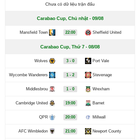
Chưa có dữ liệu trận đấu
Carabao Cup, Chủ nhật - 09/08
Mansfield Town
22:00
Sheffield United
Carabao Cup, Thứ 7 - 08/08
Wolves
3 - 0
Port Vale
Wycombe Wanderers
1 - 2
Stevenage
Middlesbrou
1 - 0
Wrexham
Cambridge United
19:00
Barnet
QPR
20:00
Millwall
AFC Wimbledon
21:00
Newport County