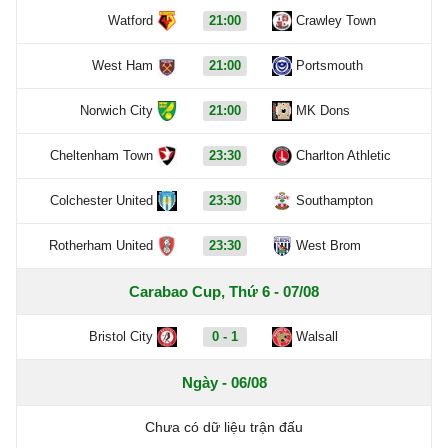
Watford
21:00
Crawley Town
West Ham
21:00
Portsmouth
Norwich City
21:00
MK Dons
Cheltenham Town
23:30
Charlton Athletic
Colchester United
23:30
Southampton
Rotherham United
23:30
West Brom
Carabao Cup, Thứ 6 - 07/08
Bristol City
0 - 1
Walsall
Ngày - 06/08
Chưa có dữ liệu trận đấu