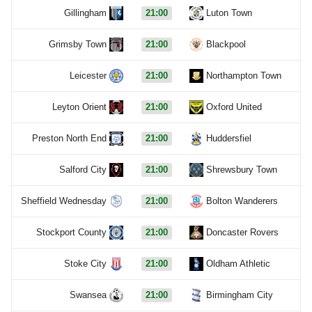
Gillingham
21:00
Luton Town
Grimsby Town
21:00
Blackpool
Leicester
21:00
Northampton Town
Leyton Orient
21:00
Oxford United
Preston North End
21:00
Huddersfiel
Salford City
21:00
Shrewsbury Town
Sheffield Wednesday
21:00
Bolton Wanderers
Stockport County
21:00
Doncaster Rovers
Stoke City
21:00
Oldham Athletic
Swansea
21:00
Birmingham City