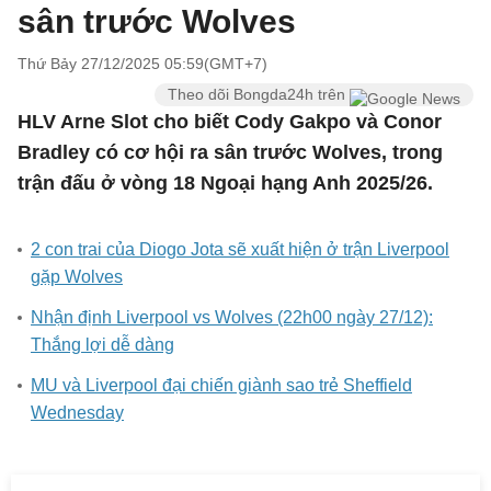
sân trước Wolves
Thứ Bảy 27/12/2025 05:59(GMT+7)
Theo dõi Bongda24h trên
HLV Arne Slot cho biết Cody Gakpo và Conor
Bradley có cơ hội ra sân trước Wolves, trong
trận đấu ở vòng 18 Ngoại hạng Anh 2025/26.
2 con trai của Diogo Jota sẽ xuất hiện ở trận Liverpool
gặp Wolves
Nhận định Liverpool vs Wolves (22h00 ngày 27/12):
Thắng lợi dễ dàng
MU và Liverpool đại chiến giành sao trẻ Sheffield
Wednesday