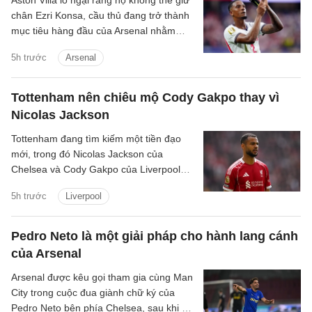
chân Ezri Konsa, cầu thủ đang trở thành
mục tiêu hàng đầu của Arsenal nhằm
nâng cấp hàng thủ.
5h trước
Arsenal
Tottenham nên chiêu mộ Cody Gakpo thay vì
Nicolas Jackson
Tottenham đang tìm kiếm một tiền đạo
mới, trong đó Nicolas Jackson của
Chelsea và Cody Gakpo của Liverpool
nằm trong danh sách chuyển nhượng
5h trước
Liverpool
của họ.
Pedro Neto là một giải pháp cho hành lang cánh
của Arsenal
Arsenal được kêu gọi tham gia cùng Man
City trong cuộc đua giành chữ ký của
Pedro Neto bên phía Chelsea, sau khi bỏ